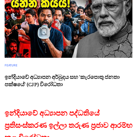
FEATURE
ඉන්දියාවේ අධ්‍යාපන අර්බුදය සහ 'කැරපොතු ජනතා
පක්ෂයේ' (CJP) විරෝධතා
ඉන්දියාවේ අධ්‍යාපන පද්ධතියේ
ප්‍රතිසංස්කරණ ඉල්ලා තරුණ ප්‍රජාව ආරම්භ