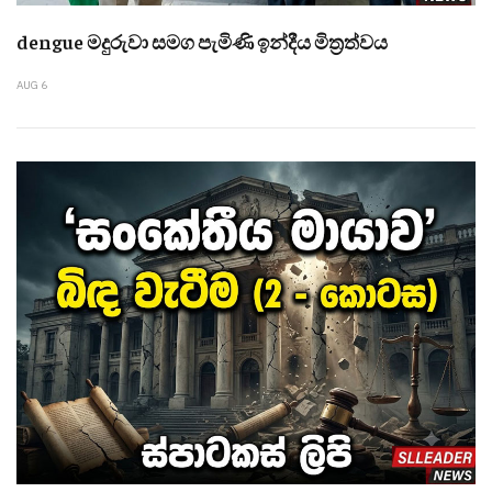
dengue මදුරුවා සමග පැමිණි ඉන්දීය මිත්‍රත්වය
AUG 6