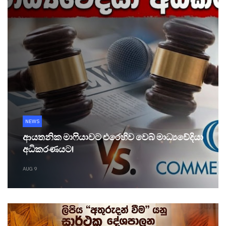
NEWS
ආයතනික මාෆියාවට එරෙහිව වෙබ් මාධ්‍යවේදියා
අධිකරණයට!
AUG 9