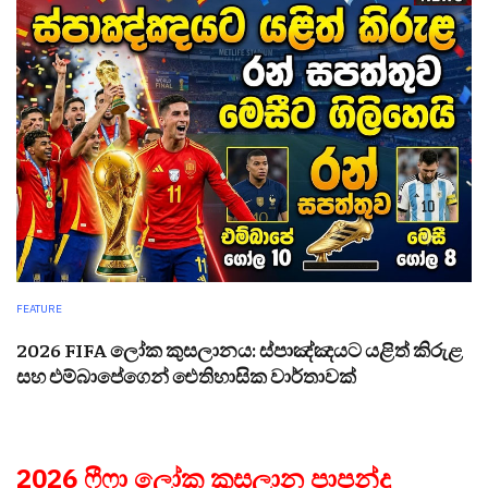
FEATURE
2026 FIFA ලෝක කුසලානය: ස්පාඤ්ඤයට යළිත් කිරුළ
සහ එම්බාපේගෙන් ඓතිහාසික වාර්තාවක්
2026 ෆීෆා ලෝක කුසලාන පාපන්දු