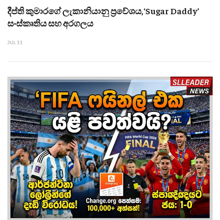
දීප්ති කුමාරගේ ලැකානියානු ප්‍රවේශය,‘Sugar Daddy’
සංස්කෘතිය සහ අරගලය
JUL 31