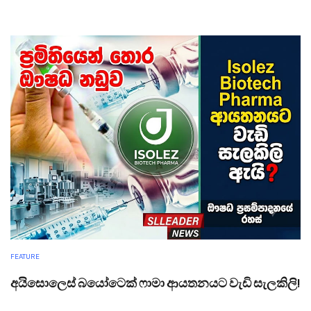
FEATURE
අයිසොලෙස් බයෝටෙක් ෆාමා ආයතනයට වැඩි සැලකිලි!