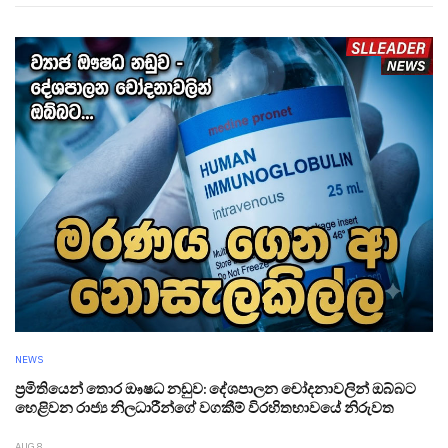
NEWS
ප්‍රමිතියෙන් තොර ඖෂධ නඩුව: දේශපාලන චෝදනාවලින් ඔබ්බට
හෙළිවන රාජ්‍ය නිලධාරීන්ගේ වගකීම් විරහිතභාවයේ නිරුවත
AUG 8