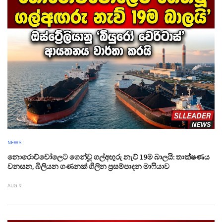
NEWS
නොරොච්චෝලෙට ගෙන්වූ ගල්අඟුරු නැව් 19ම බාලයි: තාක්ෂණය
වනසන, බිලියන ගණනක් ගිලින ප්‍රසම්පාදන මාෆියාව
AUG 9