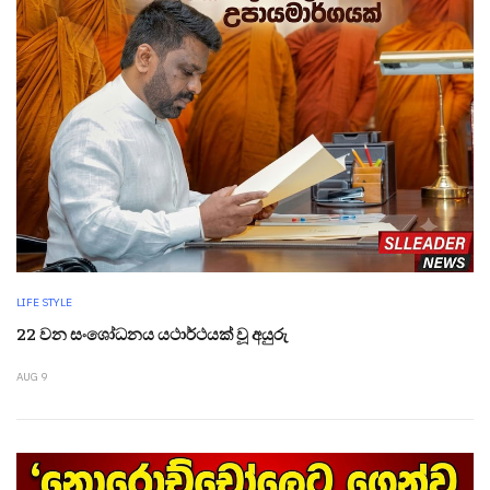
LIFE STYLE
22 වන සංශෝධනය යථාර්ථයක් වූ අයුරු
AUG 9