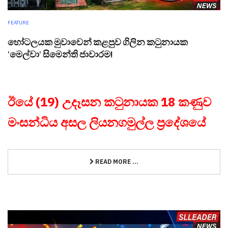
FEATURE
හෝටලයක මුවාවෙන් කළපුව ගිලින කටුනායක
'මෙල්වා' සිමෙන්ති ජාවාරම!
ඊයේ (19) උදෑසන කටුනායක 18 කණුව
මංසන්ධිය අසල ලියනගමුල්ල ප්‍රදේශයේ
READ MORE ...