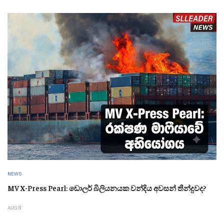
NEWS
MV X-Press Pearl: ඩොලර් බිලියනයක වන්දිය අවසන් තීන්දුවද?
AUG 8