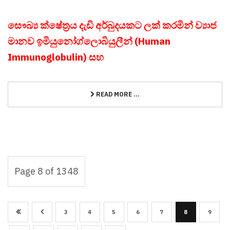
සෞඛ්‍ය ක්ෂේත්‍රය දැඩි අර්බුදයකට ලක් කරමින් ව්‍යාජ
මානව ඉමියුනෝග්ලොබියුලීන් (Human
Immunoglobulin) සහ
READ MORE ...
Page 8 of 1348
3
4
5
6
7
8
9