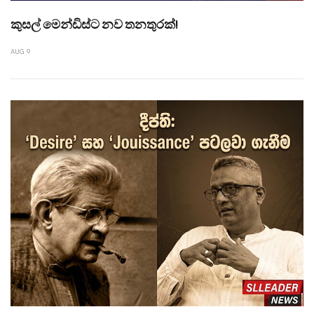
කුසල් මෙන්ඩිස්ට නව තනතුරක්!
AUG 9