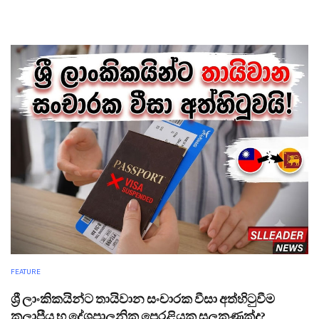
FEATURE
ශ්‍රී ලාංකිකයින්ට තායිවාන සංචාරක වීසා අත්හිටුවීම
කලාපීය භූ දේශපාලනික පෙරළියක සලකුණක්ද?