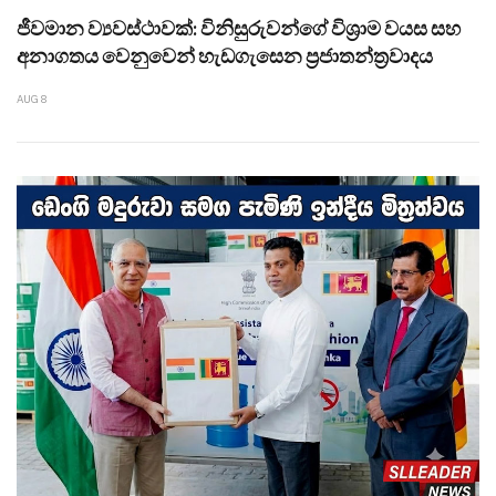
ජීවමාන ව්‍යවස්ථාවක්: විනිසුරුවන්ගේ විශ්‍රාම වයස සහ
අනාගතය වෙනුවෙන් හැඩගැසෙන ප්‍රජාතන්ත්‍රවාදය
AUG 8