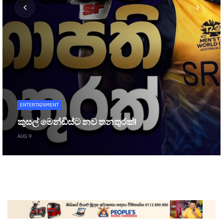
ENTERTAINMENT
කුසල් මෙන්ඩිස්ට නව තනතුරක්!
AUG 9