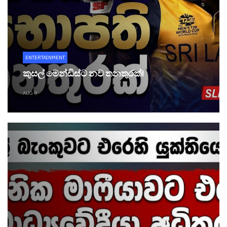
ENTERTAINMENT
කුසල් මෙන්ඩිස්ට නව තනතුරක්!
AUG 9