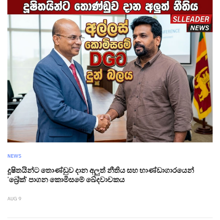
NEWS
දූෂිතයින්ට තොණ්ඩුව දාන අලුත් නීතිය සහ භාණ්ඩාගාරයෙන්
'බ්‍රේක්' පාගන කොමිසමේ ඛේදවාචකය
AUG 9