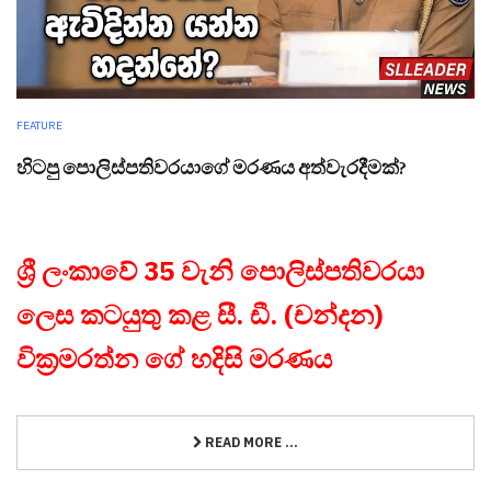
FEATURE
හිටපු පොලිස්පතිවරයාගේ මරණය අත්වැරදීමක්?
ශ්‍රී ලංකාවේ 35 වැනි පොලිස්පතිවරයා
ලෙස කටයුතු කළ සී. ඩී. (චන්දන)
වික්‍රමරත්න ගේ හදිසි මරණය
READ MORE ...