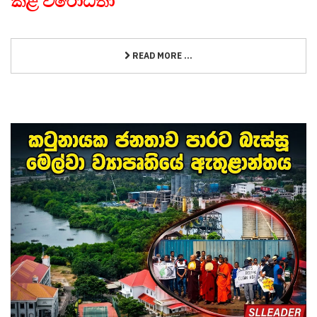
කළ විරෝධතා
READ MORE ...