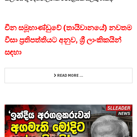
චීන සමූහාණ්ඩුවේ (තායිවානයේ) නවතම
වීසා ප්‍රතිපත්තියට අනුව, ශ්‍රී ලාංකිකයින්
සඳහා
READ MORE ...