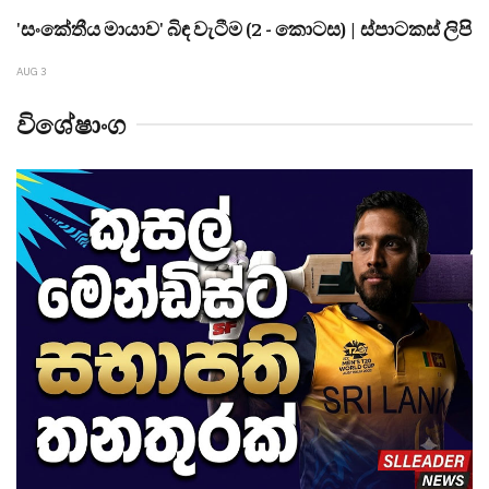
'සංකේතීය මායාව' බිඳ වැටීම (2 - කොටස) | ස්පාටකස් ලිපි
AUG 3
විශේෂාංග