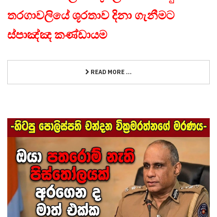
තරගාවලියේ ශූරතාව දිනා ගැනීමට
ස්පාඤ්ඤ කණ්ඩායම
READ MORE ...