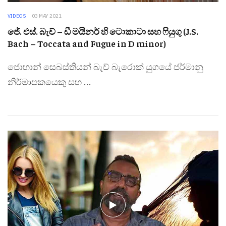
VIDEOS
03 MAY 2021
ජේ. එස්. බැච් – ඩී මයිනර් හි ටොකාටා සහ ෆියුගු (J.S.
Bach – Toccata and Fugue in D minor)
ජොහාන් සෙබස්තියන් බැච් බැරොක් යුගයේ ජර්මානු
නිර්මාපකයෙකු සහ ...