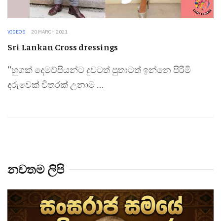
VIDEOS
20 MARCH 2021
Sri Lankan Cross dressings
“හුගක් දෙමව්පියන්ට දුවටත් පුතාටත් ඉන්නෙ පිරිමි
දරුවෙක් විතරක් උනාම ...
නවතම ලිපි