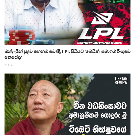
ඔන්ලයින් සූදුව තහනම් වෙද්දී, LPL පිටියට ‘බෙටින්’ සමාගම් රිංගුවේ
කෙසේද?
AUG 6