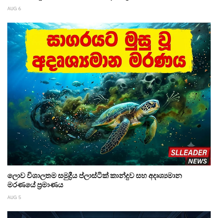
AUG 6
ලොව විශාලතම සමුද්‍රීය ප්ලාස්ටික් කාන්දුව සහ අදෘශ්‍යමාන
මරණයේ ප්‍රමාණය
AUG 5