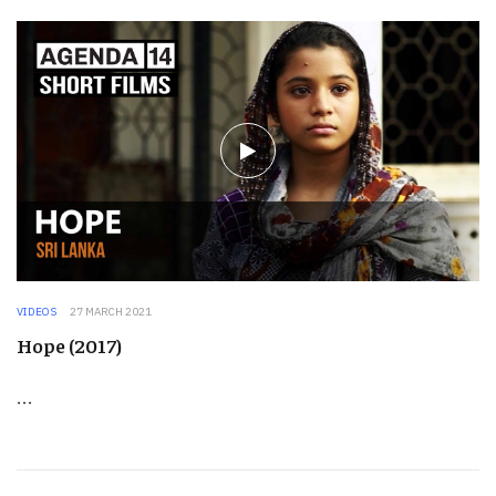
VIDEOS
27 MARCH 2021
Hope (2017)
...