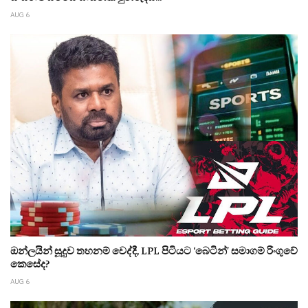
AUG 6
ඔන්ලයින් සූදුව තහනම් වෙද්දී, LPL පිටියට ‘බෙටින්’ සමාගම් රිංගුවේ
කෙසේද?
AUG 6