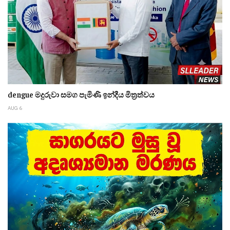
dengue මදුරුවා සමග පැමිණි ඉන්දීය මිත්‍රත්වය
AUG 6