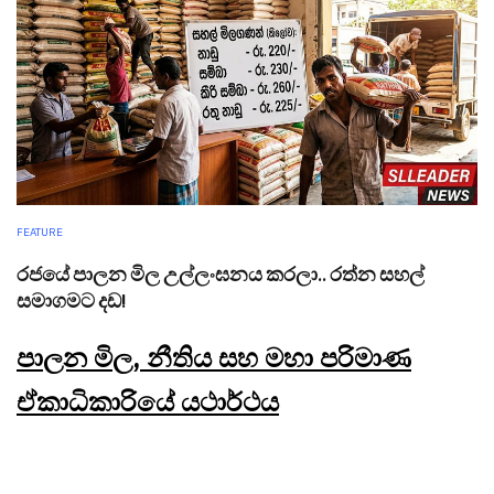
FEATURE
රජයේ පාලන මිල උල්ලංඝනය කරලා.. රත්න සහල්
සමාගමට දඩ!
පාලන මිල, නීතිය සහ මහා පරිමාණ
ඒකාධිකාරියේ යථාර්ථය