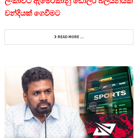
ලංකාවට ඇමෙරිකානු ඩොලර් බිලියනයක
වන්දියක් ගෙවීමට
READ MORE ...