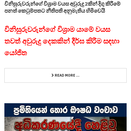
විනිසුරුවරුන්ගේ විශ්‍රාම වයස අවුරුදු 2කින් දිගු කිරීමේ
පනත් කෙටුම්පතට නීතිපති අනුමැතිය හිමිවෙයි
විනිසුරුවරුන්ගේ විශ්‍රාම යාමේ වයස
තවත් අවුරුදු දෙකකින් දීර්ඝ කිරීම සඳහා
යෝජිත
READ MORE ...