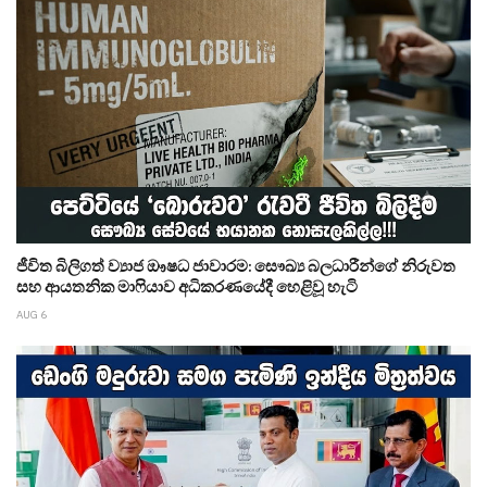
ජීවිත බිලිගත් ව්‍යාජ ඖෂධ ජාවාරම: සෞඛ්‍ය බලධාරීන්ගේ නිරුවත
සහ ආයතනික මාෆියාව අධිකරණයේදී හෙළිවූ හැටි
AUG 6