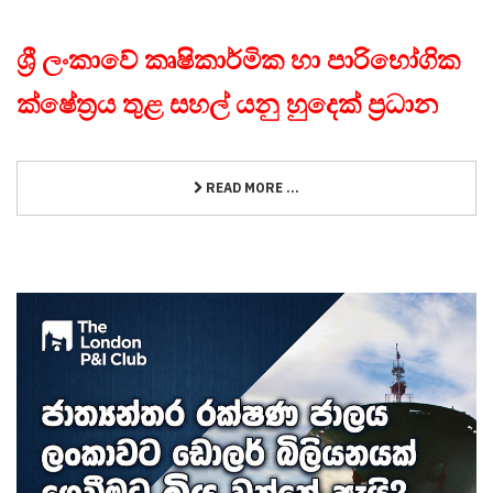
ශ්‍රී ලංකාවේ කෘෂිකාර්මික හා පාරිභෝගික
ක්ෂේත්‍රය තුළ සහල් යනු හුදෙක් ප්‍රධාන
READ MORE ...