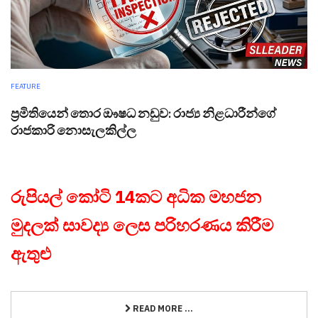
FEATURE
ප්‍රමිතියෙන් තොර ඖෂධ නඩුව: රාජ්‍ය නිළධාරීන්ගේ
රාජකාරි නොසැලකිල්ල
රුපියල් කෝටි 14කට අධික මහජන
මුදලක් සාවද්‍ය ලෙස පරිහරණය කිරීම
ඇතුළු
READ MORE ...