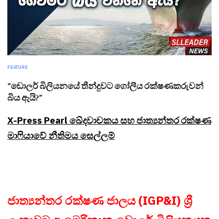
FEATURE
“ඩොලර් බිලියනයේ තීන්දුවට ගෝලීය රක්ෂණකරුවන්
බිය ඇයි?”
X-Press Pearl ඛේදවාචකය සහ ජාත්‍යන්තර රක්ෂණ
මාෆියාවේ නීතිමය සෙල්ලම්
ජාත්‍යන්තර රක්ෂණ ජාලය (IGP&I) ශ්‍රී