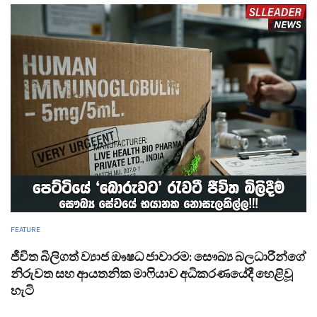
FEATURE
ජීවිත බිලිගත් ව්‍යාජ ඖෂධ ජාවාරම: සෞඛ්‍ය බලධාරීන්ගේ
නිරුවත සහ ආයතනික මාෆියාව අධිකරණයේදී හෙළිවූ
හැටි