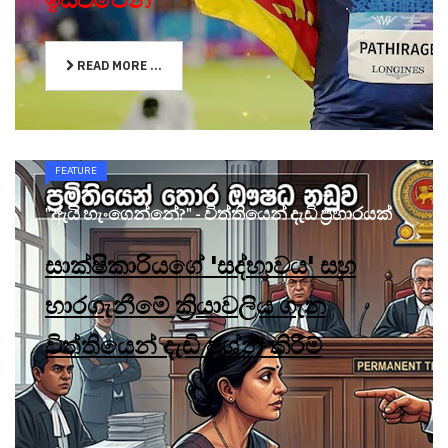
READ MORE ...
FEATURE
"ඇයි හැංගෙන්නේ?" - විත්තියෙන් දැඩි ප්‍රහාරයක්
සාක්ෂිකාරියගේ 'සද්භාවය' සහ
භාරගැනීමේ ක්‍රියාවලිය ගැන
විත්තියෙන් දැඩි ප්‍රශ්න කිරීම්