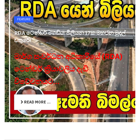
FEATURE
RDA ටෙන්ඩර් මගඩිය: බිලියන 17ක මහජන මුදල්
වතුරේ!
මාර්ග සංවර්ධන අධිකාරියේ (RDA)
ටෙන්ඩර් ක්‍රියාවලිය දැඩි
විවේචනයට...
READ MORE ...