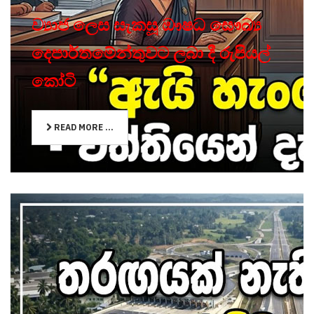
ව්‍යාජ ලෙස සැකසූ ඖෂධ සෞඛ්‍ය
දෙපාර්තමේන්තුවට ලබා දී රුපියල්
කෝටි
READ MORE ...