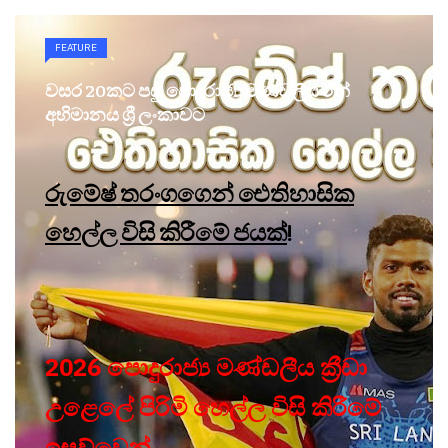
FEATURE
වසර 20කට පසු පොදුරාජ්‍ය මණ්ඩලීය රන්
අභිමානය ශ්‍රී ලංකාවට
රුමේෂ් තරංගගෙන් ඓතිහාසික
හෙල්ල විසි කිරීමේ ජයක්
!
2026 පොදුරාජ්‍ය මණ්ඩලීය ක්‍රීඩා
උළෙලේ පිරිමි හෙල්ල විසි කිරීමේ
ඉසව්වෙන්