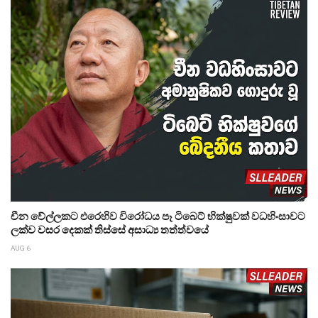
චීන වේල්ලකට එරෙහිව විරෝධය පෑ ටිබෙට් භික්ෂුවක් වධහිංසාවට
ලක්ව වසර දෙකක් තිස්සේ අසාධ්‍ය තත්ත්වයේ
AUG 6