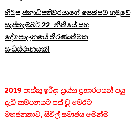
හිටපු ජනාධිපතිවරයාගේ පෙත්සම හමුවේ
සැප්තැම්බර් 22 නීතියේ සහ
දේශපාලනයේ තීරණාත්මක
සංධිස්ථානයක්!
2019 පාස්කු ඉරිදා ත්‍රස්ත ප්‍රහාරයෙන් පසු
දැඩි කම්පනයට පත් වූ මෙරට
මහජනතාව, සිවිල් සමාජය මෙන්ම