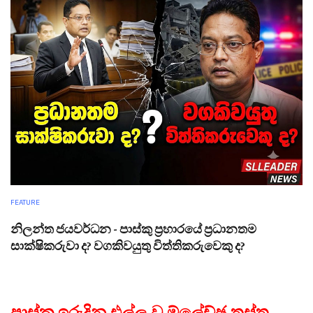
FEATURE
නිලන්ත ජයවර්ධන - පාස්කු ප්‍රහාරයේ ප්‍රධානතම
සාක්ෂිකරුවා ද? වගකිවයුතු විත්තිකරුවෙකු ද?
පාස්කු ඉරුදින එල්ල වූ ම්ලේච්ඡ ත්‍රස්ත