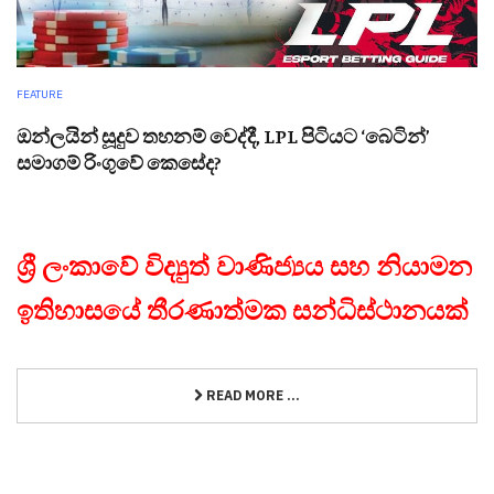
FEATURE
ඔන්ලයින් සූදුව තහනම් වෙද්දී, LPL පිටියට ‘බෙටින්’
සමාගම් රිංගුවේ කෙසේද?
ශ්‍රී ලංකාවේ විද්‍යුත් වාණිජ්‍යය සහ නියාමන
ඉතිහාසයේ තීරණාත්මක සන්ධිස්ථානයක්
READ MORE ...