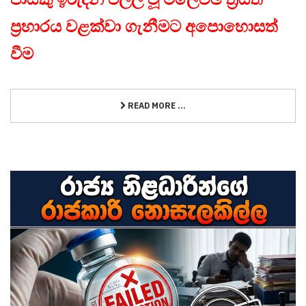
ප්‍රහාරය වළක්වා ගැනීමට අපොහොසත්
වීම
READ MORE ...