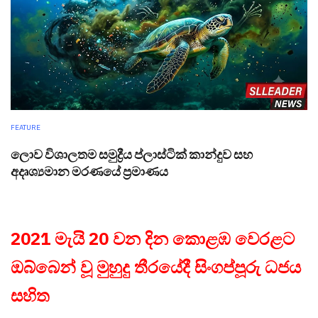
FEATURE
ලොව විශාලතම සමුද්‍රීය ප්ලාස්ටික් කාන්දුව සහ
අදෘශ්‍යමාන මරණයේ ප්‍රමාණය
2021 මැයි 20 වන දින කොළඹ වෙරළට
ඔබ්බෙන් වූ මුහුදු තීරයේදී සිංගප්පූරු ධජය
සහිත