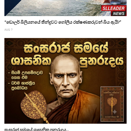
“ඩොලර් බිලියනයේ තීන්දුවට ගෝලීය රක්ෂණකරුවන් බිය ඇයි?”
AUG 7
සංඝරාජ සමයේ ශාසනික පුනරුදය...