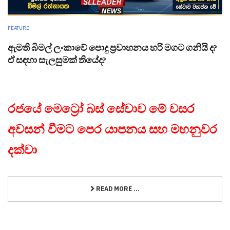
FEATURE
ඇමති බිමල් ලංකාවේ පොදු ප්‍රවාහනය හරි මගට ගනියි ද?
ඒ සඳහා සැලසුමක් තියේද?
රජයේ මෙට්‍රෝ බස් සේවාව මේ වසර
අවසන් වීමට පෙර යාපනය සහ මහනුවර
දක්වා
READ MORE ...