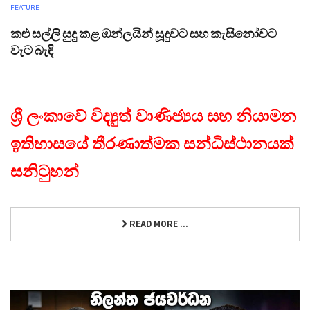
FEATURE
කළු සල්ලි සුදු කළ ඔන්ලයින් සූදුවට සහ කැසිනෝවට
වැට බැඳි
ශ්‍රී ලංකාවේ විද්‍යුත් වාණිජ්‍යය සහ නියාමන
ඉතිහාසයේ තීරණාත්මක සන්ධිස්ථානයක්
සනිටුහන්
READ MORE ...