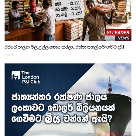
රජයේ පාලන මිල උල්ලංඝනය කරලා.. රත්න සහල් සමාගමට දඩ!
AUG 7