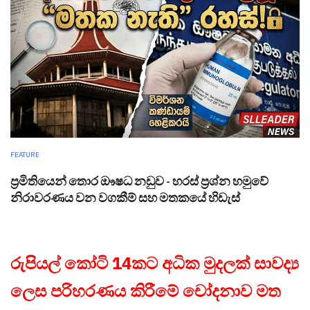
FEATURE
ප්‍රමිතියෙන් තොර ඖෂධ නඩුව - හරස් ප්‍රශ්න හමුවේ
නිරාවරණය වන වගකීම් සහ මතකයේ හිඩැස්
රුපියල් කෝටි 14කට අධික මුදලක් සාවද්‍ය
ලෙස පරිහරණය කිරීමේ චෝදනාව මත