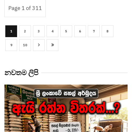
Page 1 of 311
1
2
3
4
5
6
7
8
9
10
නවතම ලිපි