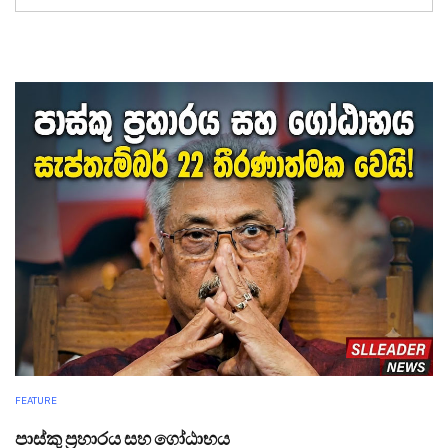
FEATURE
පාස්කු ප්‍රහාරය සහ ගෝඨාභය