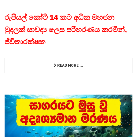
රුපියල් කෝටි 14 කට අධික මහජන
මුදලක් සාවද්‍ය ලෙස පරිහරණය කරමින්,
ජීවිතාරක්ෂක
READ MORE ...