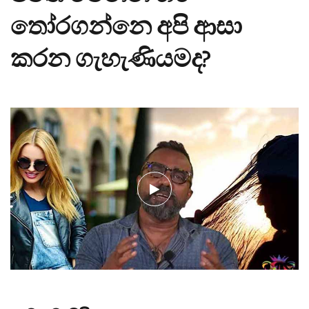
තෝරගන්නෙ අපි ආසා
කරන ගැහැණියමද?