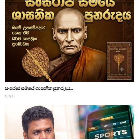
සංඝරාජ සමයේ ශාසනික පුනරුදය...
AUG 6