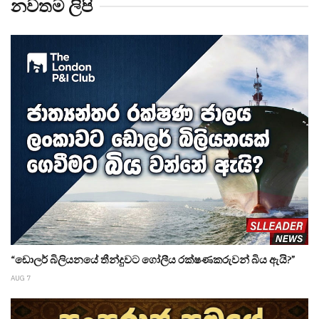
නවතම ලිපි
“ඩොලර් බිලියනයේ තීන්දුවට ගෝලීය රක්ෂණකරුවන් බිය ඇයි?”
AUG 7