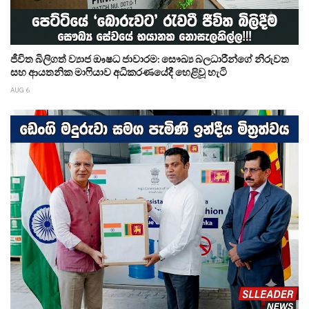
ජීවිත බිලිගත් ව්‍යාජ ඖෂධ ජාවාරම: සෞඛ්‍ය බලධාරීන්ගේ නිරුවත
සහ ආයතනික මාෆියාව අධිකරණයේදී හෙළිවූ හැටි
AUG 6