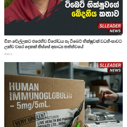
චීන වේල්ලකට එරෙහිව විරෝධය පෑ ටිබෙට් භික්ෂුවක් වධහිංසාවට
ලක්ව වසර දෙකක් තිස්සේ අසාධ්‍ය තත්ත්වයේ
AUG 6