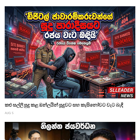
කළු සල්ලි සුදු කළ ඔන්ලයින් සූදුවට සහ කැසිනෝවට වැට බැඳි
AUG 5