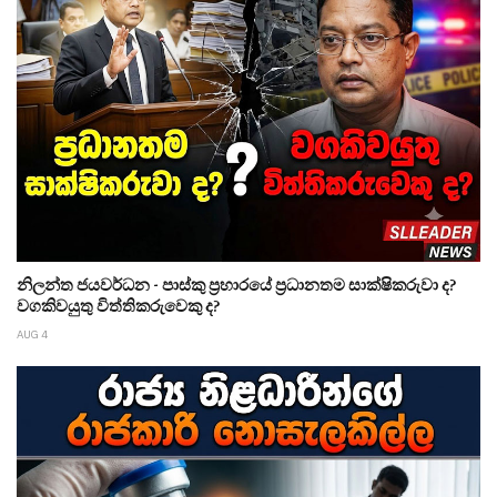
නිලන්ත ජයවර්ධන - පාස්කු ප්‍රහාරයේ ප්‍රධානතම සාක්ෂිකරුවා ද?
වගකිවයුතු විත්තිකරුවෙකු ද?
AUG 4