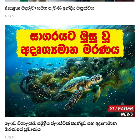
dengue මදුරුවා සමග පැමිණි ඉන්දීය මිත්‍රත්වය
AUG 6
ලොව විශාලතම සමුද්‍රීය ප්ලාස්ටික් කාන්දුව සහ අදෘශ්‍යමාන
මරණයේ ප්‍රමාණය
AUG 5