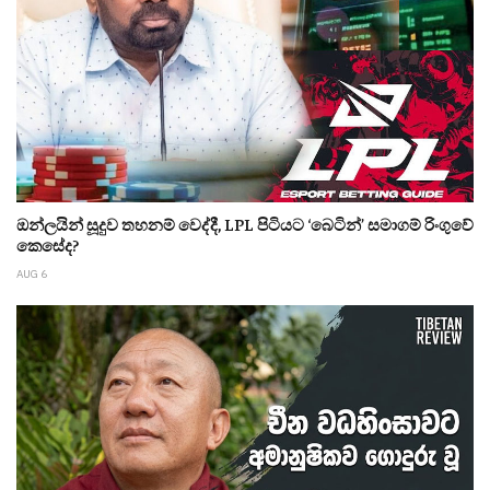
ඔන්ලයින් සූදුව තහනම් වෙද්දී, LPL පිටියට ‘බෙටින්’ සමාගම් රිංගුවේ
කෙසේද?
AUG 6