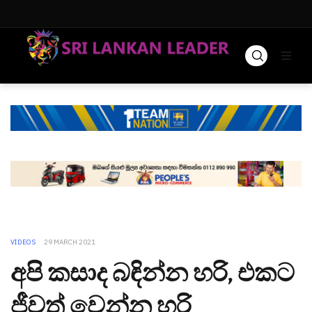
VIDEOS
29 MARCH 2021
අපි කසාද බඳින්න හරි, එකට
ජීවත් වෙන්න හරි