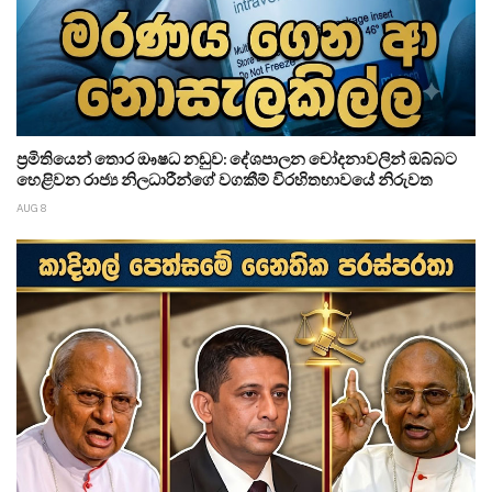
ප්‍රමිතියෙන් තොර ඖෂධ නඩුව: දේශපාලන චෝදනාවලින් ඔබ්බට
හෙළිවන රාජ්‍ය නිලධාරීන්ගේ වගකීම් විරහිතභාවයේ නිරුවත
AUG 8