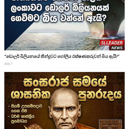
“ඩොලර් බිලියනයේ තීන්දුවට ගෝලීය රක්ෂණකරුවන් බිය ඇයි?”
AUG 7