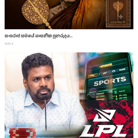
සංඝරාජ සමයේ ශාසනික පුනරුදය...
AUG 6