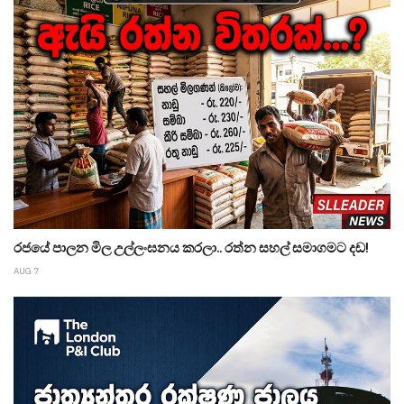
රජයේ පාලන මිල උල්ලංඝනය කරලා.. රත්න සහල් සමාගමට දඩ!
AUG 7