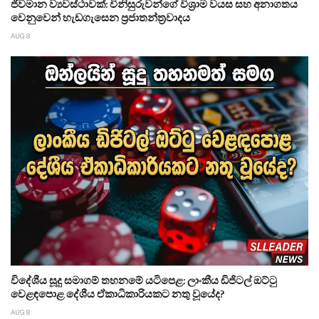
ජීවමාන ව්‍යවස්ථාවක්: විනිසුරුවන්ගේ විශ්‍රාම වයස සහ අනාගතය
වෙනුවෙන් හැඩගැසෙන ප්‍රජාතන්ත්‍රවාදය
AUG 8
විදේශීය සූදු සමාගම් තහනමේ යටිපෙළ: ලාංකීය ඩිජිටල් ඔට්ටු
වෙළඳපොළ දේශීය ඒකාධිකාරියකට නතු වූයේද?
AUG 8