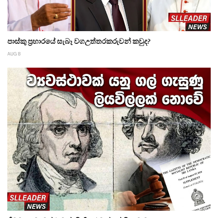
පාස්කු ප්‍රහාරයේ සැබෑ වගඋත්තරකරුවන් කවුද?
AUG 8