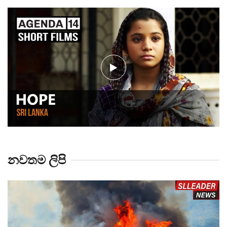
නවතම ලිපි