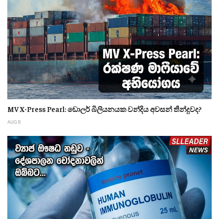
MV X-Press Pearl: ඩොලර් බිලියනයක වන්දිය අවසන් තීන්දුවද?
AUG 8