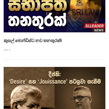
කුසල් මෙන්ඩිස්ට නව තනතුරක්!
AUG 9