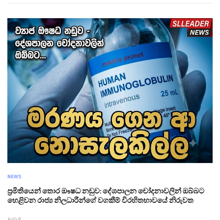
NEWS
ප්‍රමිතියෙන් තොර ඖෂධ නඩුව: දේශපාලන චෝදනාවලින් ඔබ්බට
හෙළිවන රාජ්‍ය නිලධාරීන්ගේ වගකීම් විරහිතභාවයේ නිරුවත
AUG 8