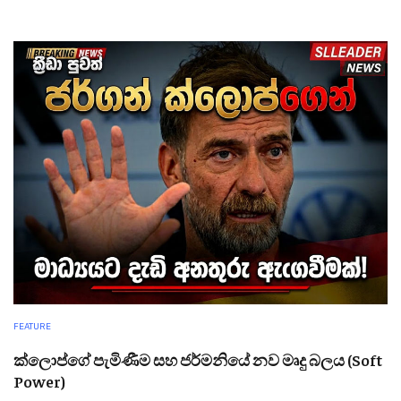
FEATURE
ක්ලොප්ගේ පැමිණීම සහ ජර්මනියේ නව මෘදු බලය (Soft
Power)