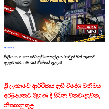
FEATURE
බිලියන 190ක ඩොලර් කොල්ලය: 'හවුස් ඔෆ් ෆැෂන්'
ඇතුළු සමාගම් 6ක් නීතියේ දැලට!
ශ්‍රී ලංකාවේ ආර්ථිකය දැඩි විදේශ විනිමය
අර්බුදයකට මුහුණ දී සිටින වකවානුවක,
නීත්‍යානුකූල