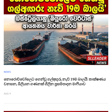
NEWS
නොරොච්චෝලෙට ගෙන්වූ ගල්අඟුරු නැව් 19ම බාලයි: තාක්ෂණය
වනසන, බිලියන ගණනක් ගිලින ප්‍රසම්පාදන මාෆියාව
AUG 9