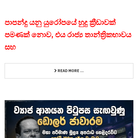
පාපන්දු යනු යුරෝපයේ හුදු ක්‍රීඩාවක්
පමණක් නොව, එය රාජ්‍ය තාන්ත්‍රිකභාවය
සහ
READ MORE ...