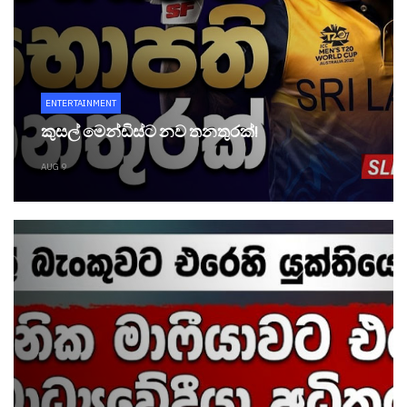
ENTERTAINMENT
කුසල් මෙන්ඩිස්ට නව තනතුරක්!
AUG 9