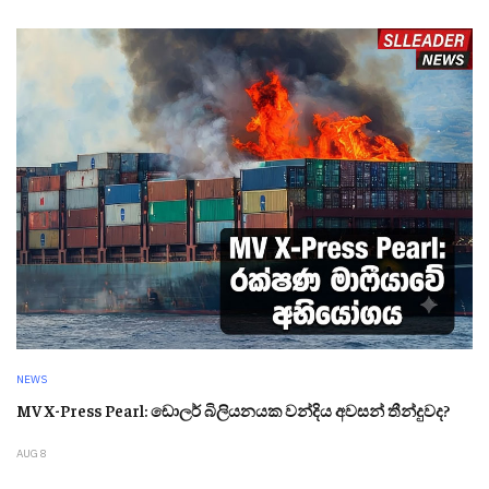
NEWS
MV X-Press Pearl: ඩොලර් බිලියනයක වන්දිය අවසන් තීන්දුවද?
AUG 8