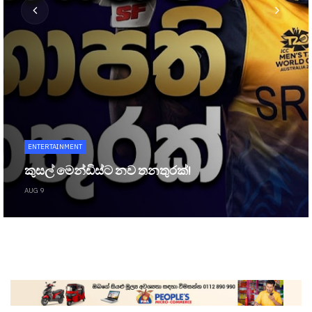
ENTERTAINMENT
කුසල් මෙන්ඩිස්ට නව තනතුරක්!
AUG 9