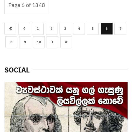
Page 6 of 1348
1
2
3
4
5
6
7
8
9
10
SOCIAL