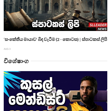
'සංකේතීය මායාව' බිඳ වැටීම (2 - කොටස) | ස්පාටකස් ලිපි
AUG 3
විශේෂාංග