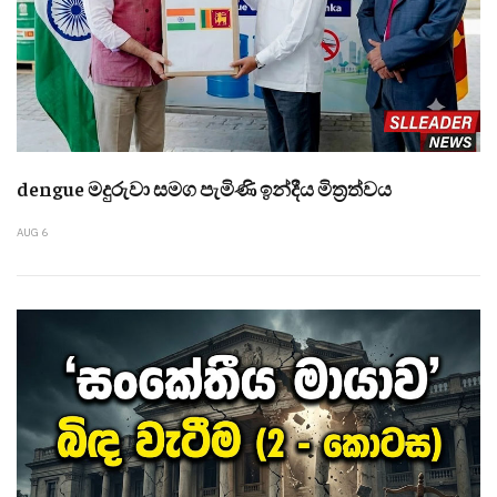
dengue මදුරුවා සමග පැමිණි ඉන්දීය මිත්‍රත්වය
AUG 6