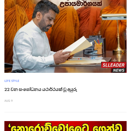
LIFE STYLE
22 වන සංශෝධනය යථාර්ථයක් වූ අයුරු
AUG 9