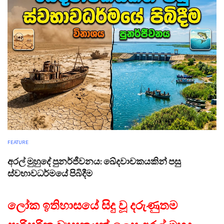
FEATURE
අරල් මුහුදේ පුනර්ජීවනය: ඛේදවාචකයකින් පසු
ස්වභාවධර්මයේ පිබිදීම
ලෝක ඉතිහාසයේ සිදු වූ දරුණුතම