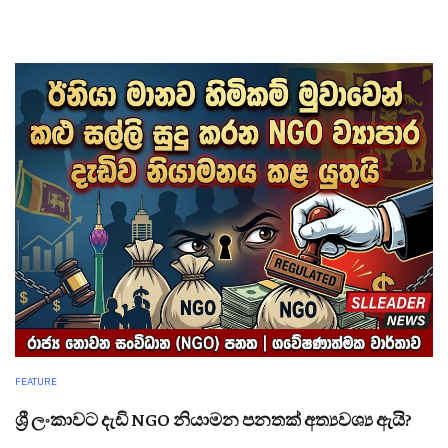
FEATURE
ශ්‍රී ලංකාවට දැඩි NGO නියාමන පනතක් අත්‍යවශ්‍ය ඇයි?