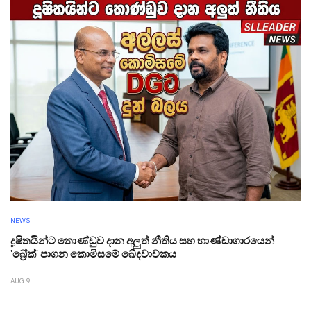
NEWS
දූෂිතයින්ට තොණ්ඩුව දාන අලුත් නීතිය සහ භාණ්ඩාගාරයෙන්
'බ්‍රේක්' පාගන කොමිසමේ ඛේදවාචකය
AUG 9