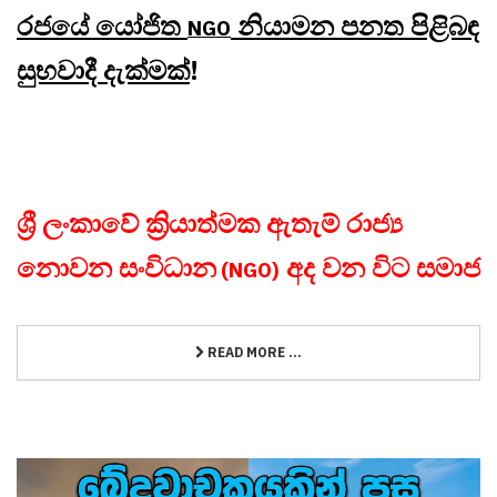
රජයේ යෝජිත
නියාමන පනත පිළිබඳ
NGO
සුභවාදී දැක්මක්
!
ශ්‍රී ලංකාවේ ක්‍රියාත්මක ඇතැම් රාජ්‍ය
නොවන සංවිධාන
අද වන විට සමාජ
(NGO)
READ MORE ...