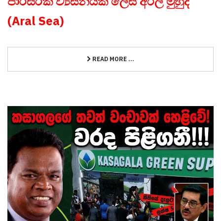
පාරිසරික ව්‍යසනයක් ලෙස අරල් මුහුද
(Aral Sea)
READ MORE ...