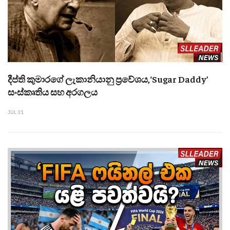
දීප්ති කුමාරගේ ලැකානියානු ප්‍රවේශය,‘Sugar Daddy’
සංස්කෘතිය සහ අරගලය
JUL 31