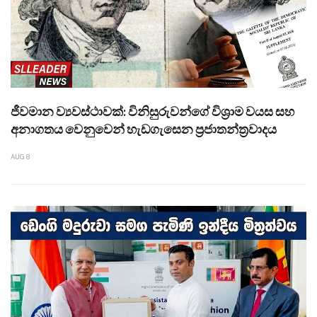
ජීවමාන ව්‍යවස්ථාවක්: විනිසුරුවන්ගේ විශ්‍රාම වයස සහ
අනාගතය වෙනුවෙන් හැඩගැසෙන ප්‍රජාතන්ත්‍රවාදය
AUG 8