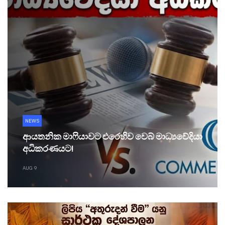
NEWS
ආයතනික මාෆියාවට එරෙහිව වෙබ් මාධ්‍යවේදියා
අධිකරණයට!
AUG 9