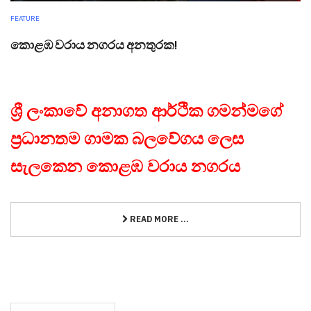
FEATURE
කොළඹ වරාය නගරය අනතුරක!
ශ්‍රී ලංකාවේ අනාගත ආර්ථික ගමන්මගේ
ප්‍රධානතම ගාමක බලවේගය ලෙස
සැලකෙන කොළඹ වරාය නගරය
READ MORE ...