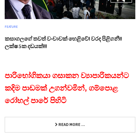
FEATURE
කසාගලගේ තවත් වංචාවක් හෙළිවේ! වරද පිළිගනී!!
ලක්ෂ 5ක දඩයක්!!!
පාරිභෝගිකයා ගසාකන ව්‍යාපාරිකයන්ට
කදිම පාඩමක් උගන්වමින්, ගම්පොළ
රෝහල් පාරේ පිහිටි
READ MORE ...