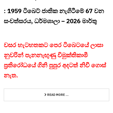
: 1959 ටිබෙට් ජාතික නැගිටීමේ 67 වන
සංවත්සරය, ධර්මශාලා – 2026 මාර්තු
වසර හැටහතකට පෙර ටිබෙටයේ ලාසා
නුවරින් පැනනැඟුණු විමුක්තිකාමී
ප්‍රතිරෝධයේ ගිනි පුපුර අදටත් නිවී ගොස්
නැත.
READ MORE ...