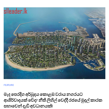
FEATURE
මැද පෙරදිග අර්බුදය කොළඹ වරාය නගරයට
ආශිර්වාදයක් වේද? නීති ලිහිල් වෙද්දී රජයේ මුදල් කාරක
සභාවෙන් දැඩි අවධානයක්!