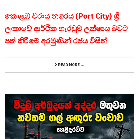
කොළඹ වරාය නගරය (Port City) ශ්‍රී
ලංකාවේ ආර්ථික හැරවුම් ලක්ෂ්‍යය බවට
පත් කිරීමේ අරමුණින් රජය විසින්
READ MORE ...