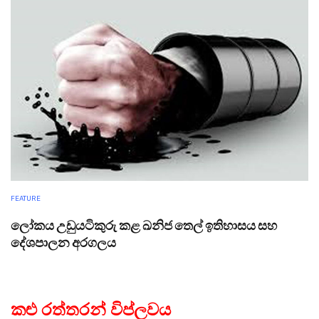
FEATURE
ලෝකය උඩුයටිකුරු කළ ඛනිජ තෙල් ඉතිහාසය සහ
දේශපාලන අරගලය
කළු රත්තරන් විප්ලවය