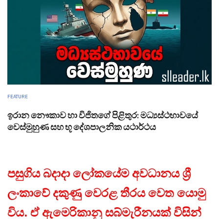
FEATURE
ඉරාන නෞකාව හා විජිතගේ පිළිතුර: මධ්‍යස්ථභාවයේ
වෙස්මුහුණ සහ භූ දේශපාලනික යථාර්ථය
පසුගිය බදාදා ලෝකයේම අවධානය ශ්‍රී
ලංකාවේ දකුණු වෙරළ තීරය වෙත යොමු
විය. ඒ ඇමෙරිකානු සබ්මැරීනයක් විසින්