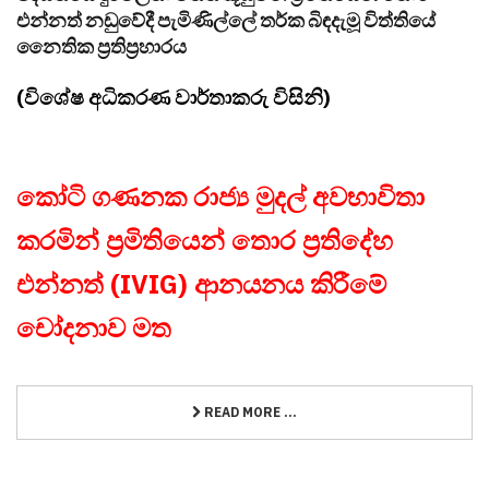
එන්නත් නඩුවේදී පැමිණිල්ලේ තර්ක බිඳදැමූ විත්තියේ
නෛතික ප්‍රතිප්‍රහාරය
(විශේෂ අධිකරණ වාර්තාකරු විසිනි)
කෝටි ගණනක රාජ්‍ය මුදල් අවභාවිතා
කරමින් ප්‍රමිතියෙන් තොර ප්‍රතිදේහ
එන්නත් (IVIG) ආනයනය කිරීමේ
චෝදනාව මත
READ MORE ...