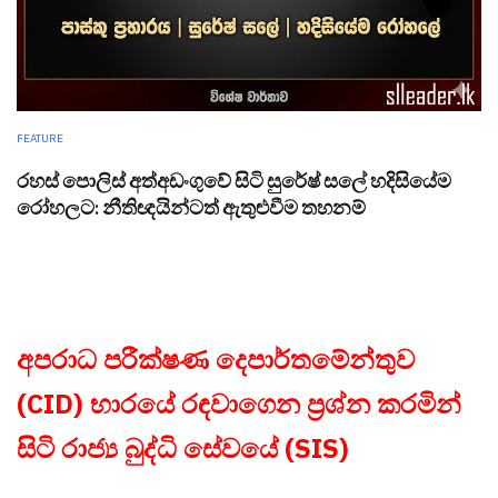
FEATURE
රහස් පොලිස් අත්අඩංගුවේ සිටි සුරේෂ් සලේ හදිසියේම
රෝහලට: නීතිඥයින්ටත් ඇතුළුවීම තහනම්
අපරාධ පරීක්ෂණ දෙපාර්තමේන්තුව
(CID) භාරයේ රඳවාගෙන ප්‍රශ්න කරමින්
සිටි රාජ්‍ය බුද්ධි සේවයේ (SIS)