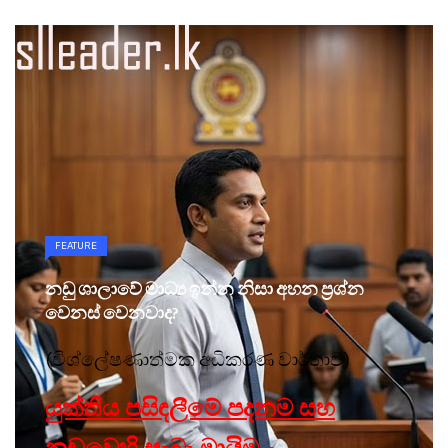
FEATURE
නඩු ශාලාවේ මාධ්‍ය ඉන්න නිසා අහන ප්‍රශ්න
වෙනස් වෙනවාද?
(විශ්ලේෂණාත්මක අධිකරණ වාර්තාව)
යුක්තිය පසිඳලීමේ පදනම සහ
නඩුවෙහි සැබෑ මායිම
-