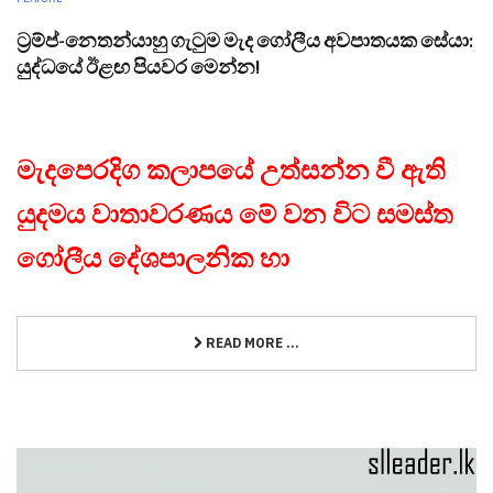
ට්‍රම්ප්-නෙතන්යාහු ගැටුම මැද ගෝලීය අවපාතයක සේයා:
යුද්ධයේ ඊළඟ පියවර මෙන්න!
මැදපෙරදිග කලාපයේ උත්සන්න වී ඇති
යුදමය වාතාවරණය මේ වන විට සමස්ත
ගෝලීය දේශපාලනික හා
READ MORE ...