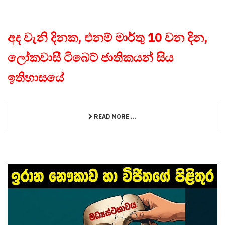
අද වැනි දිනක, එනම් මාර්තු 10 වන දින,
ලෝකවාසී ටිබෙට් ජාතිකයන් සිය
ඉතිහාසයේ
READ MORE ...