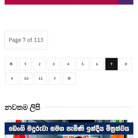
Page 7 of 113
2
3
4
5
6
7
8
9
10
11
නවතම ලිපි