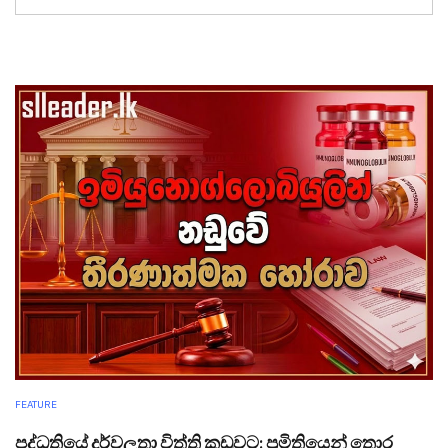
FEATURE
පද්ධතියේ දුර්වලතා විත්ති කූඩුවට: ප්‍රමිතියෙන් තොර