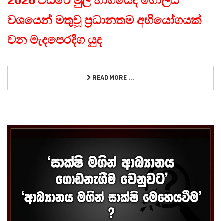
2026 වසරේ මුල් භාගයේදී ගෝලීය
වශයෙන් මතුවූ ප්‍රධානතම අභියෝගයක්
වන මැදපෙරදිග යුද
READ MORE ...