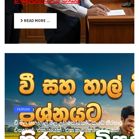
READ MORE ...
FEATURE
වී මිල සහ හාල් මිල උභතෝකෝටිකයට තිරසාර
විසඳුමක්: ‘එක යායක් - එක කළමනාකරණයක්’