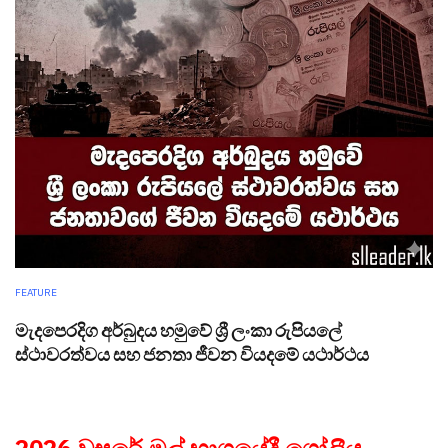
FEATURE
මැදපෙරදිග අර්බුදය හමුවේ ශ්‍රී ලංකා රුපියලේ
ස්ථාවරත්වය සහ ජනතා ජීවන වියදමේ යථාර්ථය