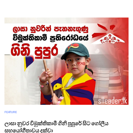
FEATURE
ලාසා නුවර විමුක්තිකාමී ගිනි පුපුරේ සිට ගෝලීය
සහයෝගීතාවය දක්වා