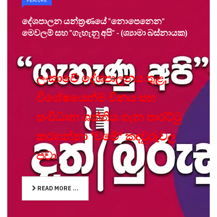
FEATURE
දේශපාලන යන්ත්‍රණයේ "නොපෙනෙන"
මෙවලම් සහ "ගැහැනු අපි" - (ශ්‍යාමා බස්නායක)
ලංකාවේ දේශපාලනය තුළ,
විශේෂයෙන්ම විනය සහ
සංවිධාන ශක්තිය ගැන පාරට්ටු
කරගන්නා 'වමේ' කඳවුරුවල
පවා
READ MORE ...