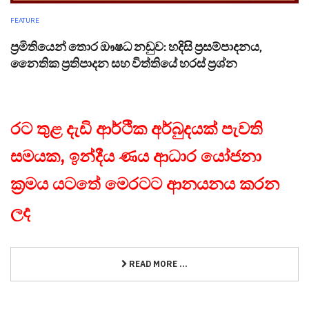
FEATURE
ප්‍රමිතියෙන් තොර ඖෂධ නඩුව: හදිසි ප්‍රසම්පාදනය,
නෛතික ප්‍රතිපාදන සහ විත්තියේ හරස් ප්‍රශ්න
රට තුළ දැඩි ආර්ථික අර්බුදයක් පැවති
සමයක, ඉන්දීය ණය ආධාර යෝජනා
ක්‍රමය යටතේ මෙරටට ආනයනය කරන
ලද
READ MORE ...