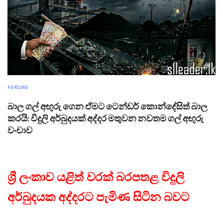
FEATURE
බාල ගල් අඟුරු ගෙන ඒමට ටෙන්ඩර් කොන්දේසිත් බාල
කරයි: විදුලි අර්බුදයක් අද්දර මතුවන නවතම ගල් අඟුරු
වංචාව
ශ්‍රී ලංකාව යළිත් වරක් බරපතළ විදුලි
අර්බුදයක අද්දරට පැමිණ සිටින බවට