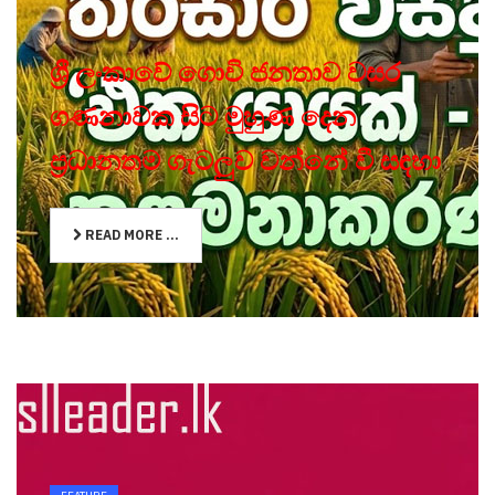
ශ්‍රී ලංකාවේ ගොවි ජනතාව වසර
ගණනාවක සිට මුහුණ දෙන
ප්‍රධානතම ගැටලුව වන්නේ වී සඳහා
READ MORE ...