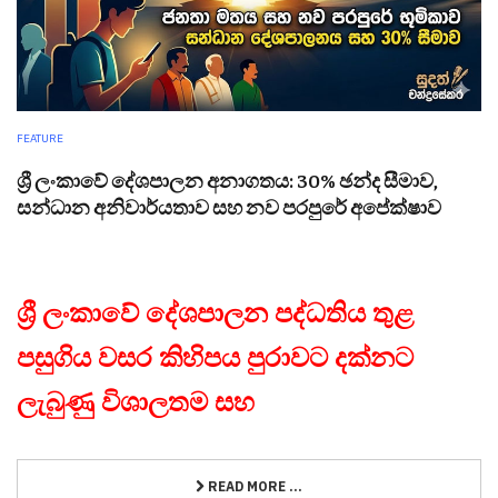
FEATURE
ශ්‍රී ලංකාවේ දේශපාලන අනාගතය: 30% ඡන්ද සීමාව,
සන්ධාන අනිවාර්යතාව සහ නව පරපුරේ අපේක්ෂාව
ශ්‍රී ලංකාවේ දේශපාලන පද්ධතිය තුළ
පසුගිය වසර කිහිපය පුරාවට දක්නට
ලැබුණු විශාලතම සහ
READ MORE ...