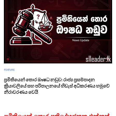
FEATURE
ප්‍රමිතියෙන් තොර ඖෂධ නඩුව: රාජ්‍ය ප්‍රසම්පාදන
ක්‍රියාවලියේ සහ පරිපාලනයේ හිඩැස් අධිකරණය හමුවේ
නිරාවරණය වෙයි