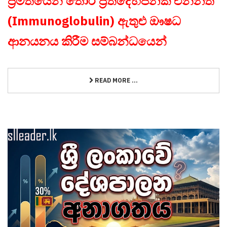
ප්‍රමිතියෙන් තොර ප්‍රතිදේහජනක එන්නත්
(Immunoglobulin) ඇතුළු ඖෂධ
ආනයනය කිරීම සම්බන්ධයෙන්
READ MORE ...