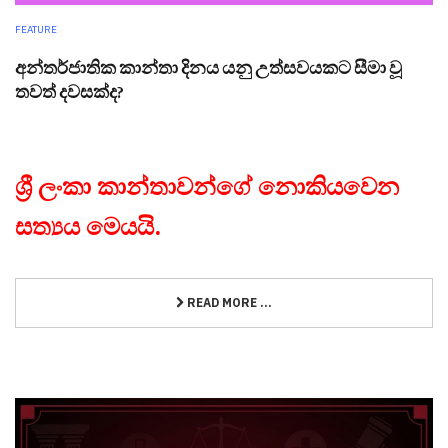
FEATURE
අන්තර්ජාතික කාන්තා දිනය යනු උත්සවයකට සීමා වූ
තවත් දවසක්ද?
ශ්‍රී ලංකා කාන්තාවන්ගේ නොකියවෙන
සත්‍යය මෙයයි.
READ MORE ...