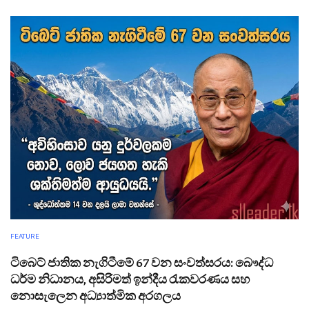
FEATURE
ටිබෙට් ජාතික නැගිටීමේ 67 වන සංවත්සරය: බෞද්ධ
ධර්ම නිධානය, අසිරිමත් ඉන්දීය රැකවරණය සහ
නොසැලෙන අධ්‍යාත්මික අරගලය