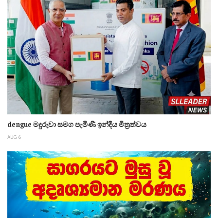
dengue මදුරුවා සමග පැමිණි ඉන්දීය මිත්‍රත්වය
AUG 6