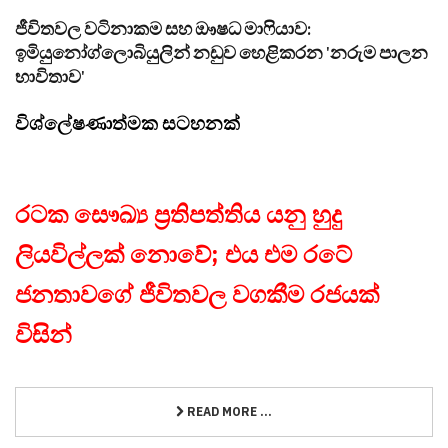
ජීවිතවල වටිනාකම සහ ඖෂධ මාෆියාව:
ඉමියුනෝග්ලොබියුලින් නඩුව හෙළිකරන 'නරුම පාලන
භාවිතාව'
විශ්ලේෂණාත්මක සටහනක්
රටක සෞඛ්‍ය ප්‍රතිපත්තිය යනු හුදු
ලියවිල්ලක් නොවේ; එය එම රටේ
ජනතාවගේ ජීවිතවල වගකීම රජයක්
විසින්
READ MORE ...