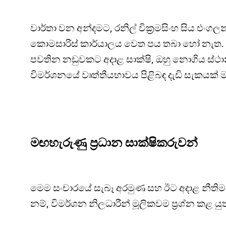
වාර්තා වන අන්දමට, රනිල් වික්‍රමසිංහ සිය එංග
කොමසාරිස් කාර්යාලය වෙත පය තබා හෝ නැත. එව
පවතින නඩුවකට අදාළ සාක්ෂි, ඔහු නොගිය ස්ථාන
විමර්ශනයේ වෘත්තීයභාවය පිළිබඳ දැඩි සැකයක් ම
මඟහැරුණු ප්‍රධාන සාක්ෂිකරුවන්
මෙම සංචාරයේ සැබෑ අරමුණ සහ ඊට අදාළ නීති
නම්, විමර්ශන නිලධාරීන් මූලිකවම ප්‍රශ්න කළ 