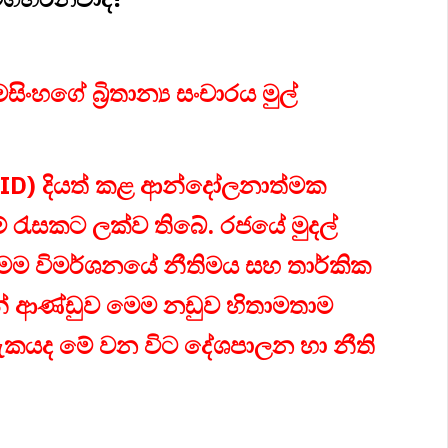
මසිංහගේ බ්‍රිතාන්‍ය සංචාරය මුල්
CID) දියත් කළ ආන්දෝලනාත්මක
ීම් රැසකට ලක්ව තිබේ. රජයේ මුදල්
මෙම විමර්ශනයේ නීතිමය සහ තාර්කික
් ආණ්ඩුව මෙම නඩුව හිතාමතාම
ැකයද මේ වන විට දේශපාලන හා නීති