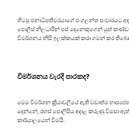
හිටපු ජනාධිපතිවරයාගේ එංගලන්ත සංචාරයට අදා
පොලිස් නිලධාරීන් පස් දෙනෙකුගෙන් යුත් කණ්ඩායම
විමර්ශනය නිසි ඉලක්කයක් කරා ගමන් කර තිබේ
විමර්ශනය වැරදි පාරකද?
මෙම විමර්ශන ක්‍රියාවලියේ ඇති වඩාත්ම හාස්‍
දෙන්නේ, රහස් පොලිසිය අදාළ කරුණු විමසා ඇත්ත
කාර්යාලයෙන් වීමයි.