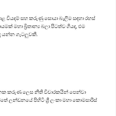
ළ වියදම් සහ කරුණු සොයා බැලීම සඳහා රහස්
ක් මහා බ්‍රිතාන්‍ය බලා පිටත්ව ගියද, එම
ද යන්න ගැටලුවකි.
යජනක කරුණ ලෙස නීති විචාරකයින් පෙන්වා
ේ ලන්ඩනයේ පිහිටි ශ්‍රී ලංකා මහා කොමසාරිස්