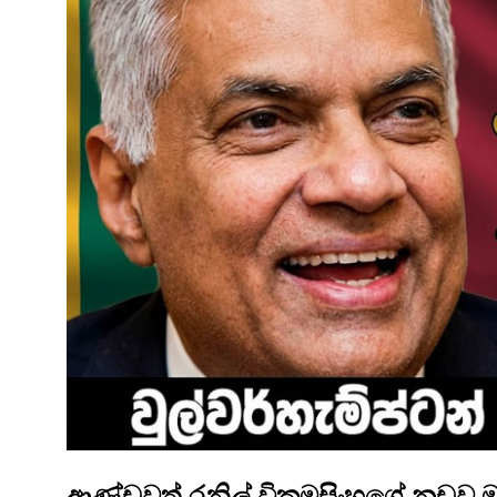
ආණ්ඩුවත් රනිල් වික්‍රමසිංහගේ නඩුව