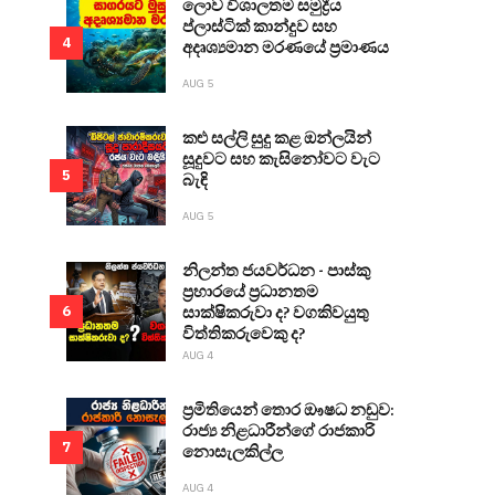
ලොව විශාලතම සමුද්‍රීය
ප්ලාස්ටික් කාන්දුව සහ
4
අදෘශ්‍යමාන මරණයේ ප්‍රමාණය
AUG 5
කළු සල්ලි සුදු කළ ඔන්ලයින්
සූදුවට සහ කැසිනෝවට වැට
5
බැඳි
AUG 5
නිලන්ත ජයවර්ධන - පාස්කු
ප්‍රහාරයේ ප්‍රධානතම
සාක්ෂිකරුවා ද? වගකිවයුතු
6
විත්තිකරුවෙකු ද?
AUG 4
ප්‍රමිතියෙන් තොර ඖෂධ නඩුව:
රාජ්‍ය නිළධාරීන්ගේ රාජකාරි
7
නොසැලකිල්ල
AUG 4