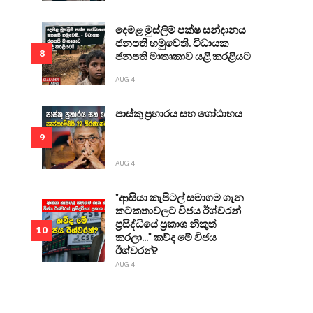
දෙමළ මුස්ලිම් පක්ෂ සන්දානය
ජනපති හමුවෙති. විධායක
8
ජනපති මාතෘකාව යළි කරළියට
AUG 4
පාස්කු ප්‍රහාරය සහ ගෝඨාභය
9
AUG 4
"ආසියා කැපිටල් සමාගම ගැන
කටකතාවලට විජය ඊශ්වරන්
ප්‍රසිද්ධියේ ප්‍රකාශ නිකුත්
10
කරලා..." කව්ද මේ විජය
ඊශ්වරන්?
AUG 4