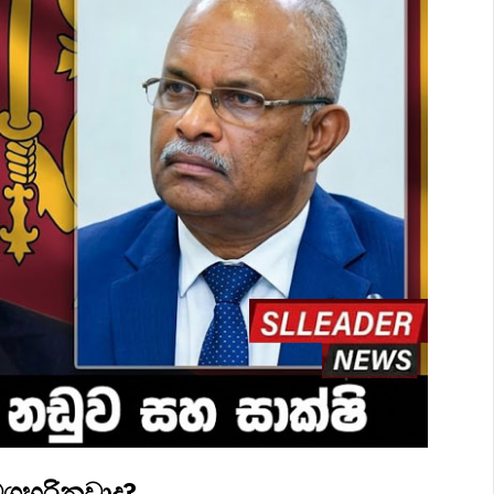
 මගහරිනවාද?