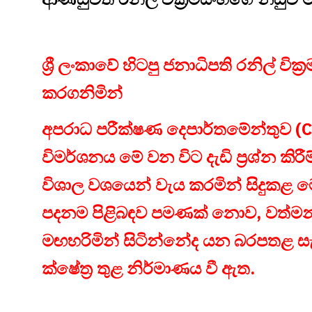
ශ්‍රී ලංකාවේ හිටපු ජනාධිපති රනිල් වික්‍ර
කරගනිමින්
අපරාධ පරීක්ෂණ දෙපාර්තමේන්තුව (
විමර්ශනය මේ වන විට දැඩි ප්‍රශ්න කිර
විශාල වශයෙන් වැය කරමින් සිදුකළ 
පදනම පිළිබඳව පමණක් නොව, වත්මන
මඟහරිමින් සිටින්නේද යන බරපතළ ස
ක්ෂේත්‍ර තුළ නිර්මාණය වී ඇත.