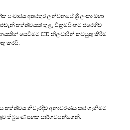
ලන්ත සංචාරය අතරතුර ලන්ඩනයේ ශ්‍රී ලංකා මහා
ැනි තත්ත්වයක් තුළ, වික්‍රමසිංහට එරෙහිව
යකින් සෙවීමට CID නිලධාරීන් කටයුතු කිරීම
තු කරයි.
මය තත්ත්වය නිවැරදිව අනාවරණය කර ගැනීමට
යුතුව තිබුණේ පහත පාර්ශවයන්ගෙනි.