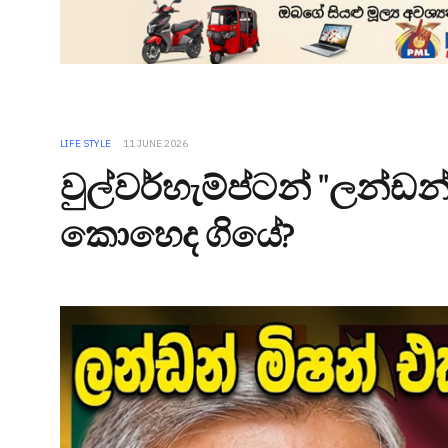
LIFE STYLE
11 JUNE 2026
වුල්වර්හැම්ප්ටන් "ලන්ඩන්
කොහෙද ගියේ?