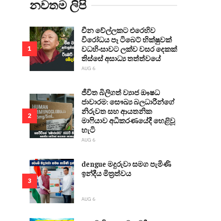
නවතම ලිපි
චීන වේල්ලකට එරෙහිව
විරෝධය පෑ ටිබෙට් භික්ෂුවක්
වධහිංසාවට ලක්ව වසර දෙකක්
1
තිස්සේ අසාධ්‍ය තත්ත්වයේ
AUG 6
ජීවිත බිලිගත් ව්‍යාජ ඖෂධ
ජාවාරම: සෞඛ්‍ය බලධාරීන්ගේ
නිරුවත සහ ආයතනික
2
මාෆියාව අධිකරණයේදී හෙළිවූ
හැටි
AUG 6
dengue මදුරුවා සමග පැමිණි
ඉන්දීය මිත්‍රත්වය
3
AUG 6