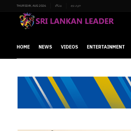
THURSDAY, AUG 2026
නිවස
අප ගැන
HOME
NEWS
VIDEOS
ENTERTAINMENT