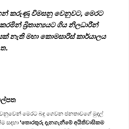
ගෙන් කරුණු විමසනු වෙනුවට, මෙරට
ින් බ්‍රිතාන්‍යයට ගිය නිලධාරීන්
යක් නැති මහා කොමසාරිස් කාර්යාලය
ත.
ිල්පත
වෙනුවෙන් මෙරට බදු ගෙවන ජනතාවගේ මුදල්
ීම සඳහා
'තොරතුරු දැනගැනීමේ අයිතිවාසිකම