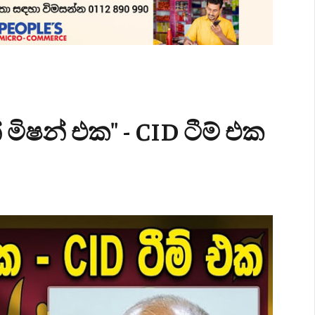
 මිෂන් එක" - CID ටීම් එක