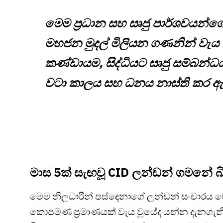
මෙම ප්‍රධාන සහ සෘජු පාර්ශවයන්
මහජන මුදල් මිලියන ගණනින් වැය කරම
කණ්ඩායම, සිද්ධියට සෘජු සම්බන්ධ
වටා කාලය සහ ධනය නාස්ති කර ඇ
මාස 5ක් සැඟවූ CID ලන්ඩන් ගමනේ බ
මෙම නිලධාරීන් පස්දෙනාගේ ලන්ඩන් සංචාරය 
කොපමණ ප්‍රමාණයක් වැය වූයේද යන්න දැනගැන