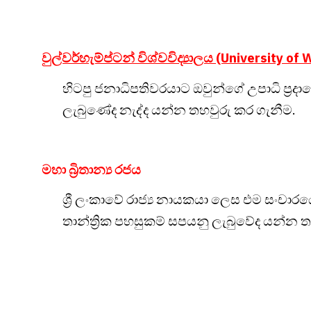
වුල්වර්හැම්ප්ටන් විශ්වවිද්‍යාලය (University o
හිටපු ජනාධිපතිවරයාට ඔවුන්ගේ උපාධි ප්‍
ලැබුණේද නැද්ද යන්න තහවුරු කර ගැනීම.
මහා බ්‍රිතාන්‍ය රජය
ශ්‍රී ලංකාවේ රාජ්‍ය නායකයා ලෙස එම සංචාරයේදී
තාන්ත්‍රික පහසුකම් සපයනු ලැබුවේද යන්න 