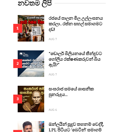
නවතම ලිපි
රජයේ පාලන මිල උල්ලංඝනය
කරලා.. රත්න සහල් සමාගමට
1
දඩ!
AUG 7
“ඩොලර් බිලියනයේ තීන්දුවට
ගෝලීය රක්ෂණකරුවන් බිය
2
ඇයි?”
AUG 7
සංඝරාජ සමයේ ශාසනික
පුනරුදය...
3
AUG 6
ඔන්ලයින් සූදුව තහනම් වෙද්දී,
LPL පිටියට ‘බෙටින්’ සමාගම්