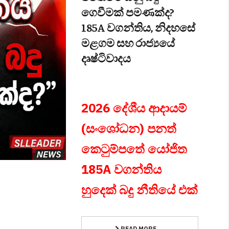
ගෙවීමක් පමණක්ද?
185A වගන්තිය, නිදහසේ
මළගම සහ රාජ්‍යයේ
දෘෂ්ටිවාදය
2026 දේශීය ආදායම්
(සංශෝධන) පනත්
කෙටුම්පතේ යෝජිත
185A වගන්තිය
හුදෙක් බදු නීතියේ එක්
READ MORE ...