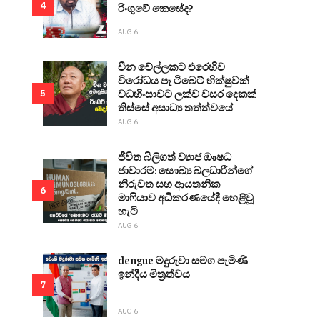
4
රිංගුවේ කෙසේද?
AUG 6
චීන වේල්ලකට එරෙහිව
විරෝධය පෑ ටිබෙට් භික්ෂුවක්
වධහිංසාවට ලක්ව වසර දෙකක්
5
තිස්සේ අසාධ්‍ය තත්ත්වයේ
AUG 6
ජීවිත බිලිගත් ව්‍යාජ ඖෂධ
ජාවාරම: සෞඛ්‍ය බලධාරීන්ගේ
නිරුවත සහ ආයතනික
6
මාෆියාව අධිකරණයේදී හෙළිවූ
හැටි
AUG 6
dengue මදුරුවා සමග පැමිණි
ඉන්දීය මිත්‍රත්වය
7
AUG 6