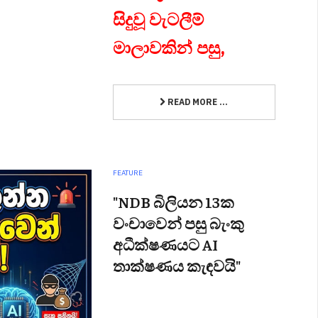
සිදුවූ වැටලීම්
මාලාවකින් පසු,
READ MORE ...
FEATURE
"NDB බිලියන 13ක
වංචාවෙන් පසු බැංකු
අධීක්ෂණයට AI
තාක්ෂණය කැඳවයි"