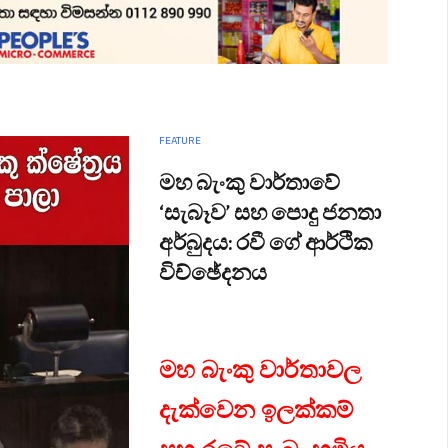
FEATURE
මහ බැංකු වාර්තාවේ
‘සැබෑව’ සහ පොදු ජනතා
අර්බුදය: රවී ගේ ආර්ථික
විච්ඡේදනය
මහ බැංකු වාර්තාවල
දැක්වෙන ඉලක්කම්