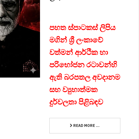
පහත ස්පාටකස් ලිපිය
මගින් ශ්‍රී ලංකාවේ
වත්මන් ආර්ථික හා
පරිභෝජන රටාවන්හි
ඇති බරපතල අවදානම
සහ ව්‍යුහාත්මක
දුර්වලතා පිළිබඳව
READ MORE ...