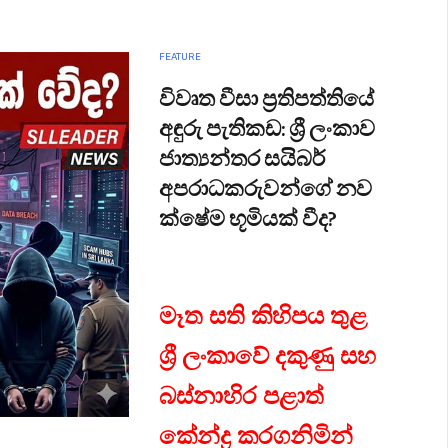
FEATURE
විවෘත වීසා ප්‍රතිපත්තියේ
අඳුරු පැතිකඩ: ශ්‍රී ලංකාව
ජාත්‍යන්තර සයිබර්
අපරාධකරුවන්ගේ නව
ක්ෂේම භූමියක් වීද?
මෑත සති කිහිපය තුළ
ශ්‍රී ලංකාවේ දකුණු සහ
බස්නාහිර පළාත්
කේන්ද්‍ර කරගනිමින්