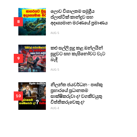
ලොව විශාලතම සමුද්‍රීය
ප්ලාස්ටික් කාන්දුව සහ
8
අදෘශ්‍යමාන මරණයේ ප්‍රමාණය
AUG 5
කළු සල්ලි සුදු කළ ඔන්ලයින්
සූදුවට සහ කැසිනෝවට වැට
9
බැඳි
AUG 5
නිලන්ත ජයවර්ධන - පාස්කු
ප්‍රහාරයේ ප්‍රධානතම
සාක්ෂිකරුවා ද? වගකිවයුතු
10
විත්තිකරුවෙකු ද?
AUG 4