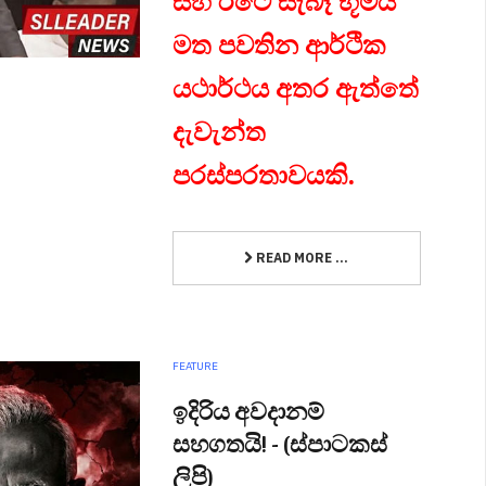
සහ රටේ සැබෑ භූමිය
මත පවතින ආර්ථික
යථාර්ථය අතර ඇත්තේ
දැවැන්ත
පරස්පරතාවයකි.
READ MORE ...
FEATURE
ඉදිරිය අවදානම්
සහගතයි! - (ස්පාටකස්
ලිපි)