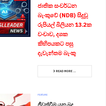
ජාතික සංවර්ධන
බැංකුවේ (NDB) සිදුවූ
රුපියල් බිලියන 13.2ක
වංචාව, දශක
කිහිපයකට පසු
දැවැන්තම බැංකු
READ MORE ...
FEATURE
ජීවත්වීම යනු බදු