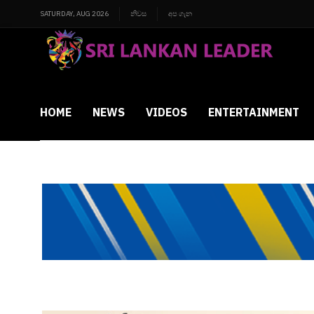
SATURDAY, AUG 2026
නිවස
අප ගැන
HOME
NEWS
VIDEOS
ENTERTAINMENT