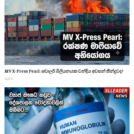
MV X-Press Pearl: ඩොලර් බිලියනයක වන්දිය අවසන් තීන්දුවද?
AUG 8