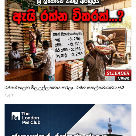
රජයේ පාලන මිල උල්ලංඝනය කරලා.. රත්න සහල් සමාගමට දඩ!
AUG 7