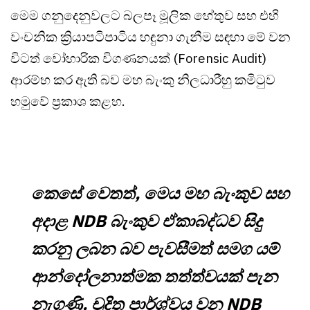
මෙම ගනුදෙනුවලට බලපෑ මූලික හේතුව සහ එහි
වංචනික ක්‍රියාපටිපාටිය හඳුනා ගැනීම සඳහා මේ වන
විටත් වෝහාරික විගණනයක් (Forensic Audit)
ආරම්භ කර ඇති බව මහ බැංකු නිලධාරීහු කමිටුව
හමුවේ ප්‍රකාශ කළහ.
කෙසේ වෙතත්, මෙය මහ බැංකුව සහ
අදාළ NDB බැංකුව ඒකාබද්ධව සිදු
කරනු ලබන බව පැවසීමත් සමග යම්
ආන්දෝලනාත්මක තත්ත්වයක් පැන
නැගුණි. චූදිත පාර්ශ්වය වන NDB