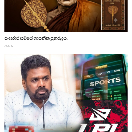
සංඝරාජ සමයේ ශාසනික පුනරුදය...
AUG 6