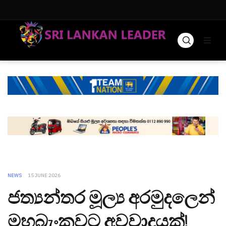
NEWS
15 JUNE 2026
ජත්‍යන්තර මූල්‍ය අරමුදලෙන්
මහබැංකුවට අවවාදයක්!