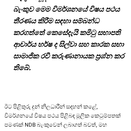
බැංකුව මෙම විමර්ශනයේ විෂය පථය
තීරණය කිරීම සඳහා සම්බන්ධ
කරගත්තේ කෙසේදැයි කමිටු සභාපති
ආචාර්ය හර්ෂ ද සිල්වා සහ කාරක සභා
සාමාජික රවී කරුණානායක ප්‍රශ්න කර
තිබේ.
ඊට පිළිතුරු දුන් නිලධාරීන් සඳහන් කළේ,
විමර්ශනයේ විෂය පථය පිළිබඳ මූලික කෙටුම්පතක්
පමණක් NDB බැංකුවෙන් ලබාගත් බවත්, මහ