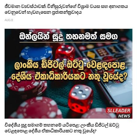
ජීවමාන ව්‍යවස්ථාවක්: විනිසුරුවන්ගේ විශ්‍රාම වයස සහ අනාගතය
වෙනුවෙන් හැඩගැසෙන ප්‍රජාතන්ත්‍රවාදය
AUG 8
විදේශීය සූදු සමාගම් තහනමේ යටිපෙළ: ලාංකීය ඩිජිටල් ඔට්ටු
වෙළඳපොළ දේශීය ඒකාධිකාරියකට නතු වූයේද?