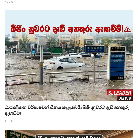
AUG 8
ධාරානිපාත වර්ෂාවෙන් චීනය කැළඹෙයි: බීජිං නුවරට දැඩි අනතුරු
ඇඟවීම්!
AUG 8