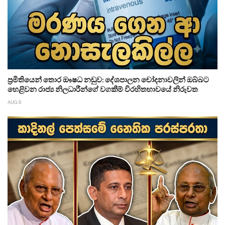
ප්‍රමිතියෙන් තොර ඖෂධ නඩුව: දේශපාලන චෝදනාවලින් ඔබ්බට
හෙළිවන රාජ්‍ය නිලධාරීන්ගේ වගකීම් විරහිතභාවයේ නිරුවත
AUG 8