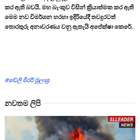
කර ඇති බවයි. මහ බැංකුව විසින් ක්‍රියාත්මක කර ඇති
මෙම නව විමර්ශන හරහා ඉදිරියේදී තවදුරටත්
තොරතුරු අනාවරණය වනු ඇතැයි අපේක්ෂා කෙරේ.
#ඩේලි මිරර් මූලාශ්‍ර
නවතම ලිපි