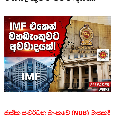
ජාතික සංවර්ධන බැංකුවේ (NDB) මෑතකදී