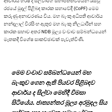
ආචාර්ය හර්ෂ ද සිල්වාගේ සභාපතිත්වයෙන් රැස්වූ
රජයේ මුදල් පිළිබඳ කාරක සභාවේදී (CoPF) මෙම
කරුණු අනාවරණය විය. මහ බැංකු අධිපති ආචාර්ය
නන්දලාල් වීරසිංහ ඇතුළු මහ බැංකු නිලධාරීන් සහ
කාරක සභාව අතර NDB මූල්‍ය වංචාව සම්බන්ධයෙන්
මෑතකදී විශේෂ සාකච්ඡාවක් පැවැත්විණි.
මෙම වංචාව සම්බන්ධයෙන් මහ
බැංකුව ගෙන ඇති පියවර පිළිබඳව
ආචාර්ය ද සිල්වා මෙහිදී විමසා
සිටියේය. ජාත්‍යන්තර මූල්‍ය අරමුදල සිය