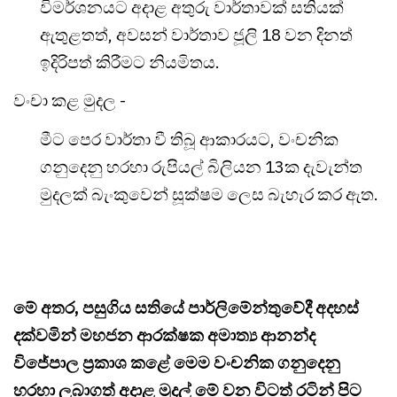
විමර්ශනයට අදාළ අතුරු වාර්තාවක් සතියක්
ඇතුළතත්, අවසන් වාර්තාව ජූලි 18 වන දිනත්
ඉදිරිපත් කිරීමට නියමිතය.
වංචා කළ මුදල -
මීට පෙර වාර්තා වී තිබූ ආකාරයට, වංචනික
ගනුදෙනු හරහා රුපියල් බිලියන 13ක දැවැන්ත
මුදලක් බැංකුවෙන් සූක්ෂම ලෙස බැහැර කර ඇත.
මේ අතර, පසුගිය සතියේ පාර්ලිමේන්තුවේදී අදහස්
දක්වමින් මහජන ආරක්ෂක අමාත්‍ය ආනන්ද
විජේපාල ප්‍රකාශ කළේ මෙම වංචනික ගනුදෙනු
හරහා ලබාගත් අදාළ මුදල් මේ වන විටත් රටින් පිට