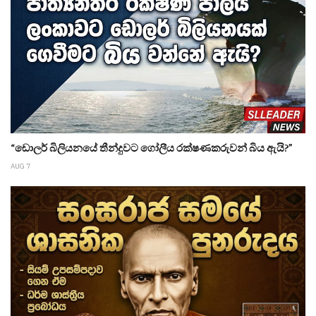
“ඩොලර් බිලියනයේ තීන්දුවට ගෝලීය රක්ෂණකරුවන් බිය ඇයි?”
AUG 7