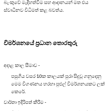
බැංකුවේ මැදිහත්වීම සහ ආදානයන් මත එය
ස්වාධීනව විධිමත් කළ බවත්ය.
විමර්ශනයේ ප්‍රධාන තොරතුරු
අදාළ කාල සීමාව -
පසුගිය වසර 10ක කාලයක් පුරා සිදුවූ ගනුදෙනු
මෙම විගණනය හරහා පුළුල් විමර්ශනයකට ලක්
කෙරේ.
වාර්තා ඉදිරිපත් කිරීම -