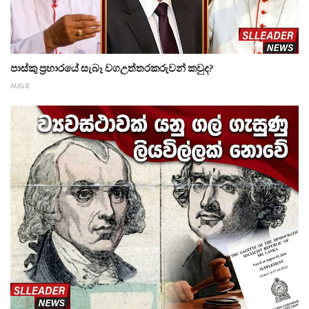
පාස්කු ප්‍රහාරයේ සැබෑ වගඋත්තරකරුවන් කවුද?
AUG 8