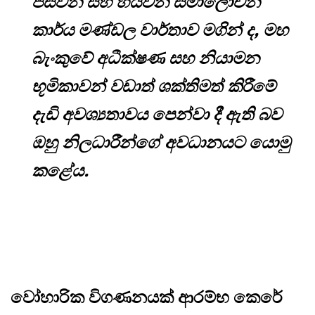
පස්වන සහ හයවන සමාලෝචන
කාර්ය මණ්ඩල වාර්තාව මගින් ද, මහ
බැංකුවේ අධීක්ෂණ සහ නියාමන
භූමිකාවන් වඩාත් ශක්තිමත් කිරීමේ
දැඩි අවශ්‍යතාවය පෙන්වා දී ඇති බව
ඔහු නිලධාරීන්ගේ අවධානයට යොමු
කළේය.
වෝහාරික විගණනයක් ආරම්භ කෙරේ