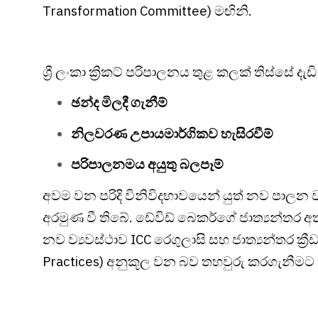
Transformation Committee) මඟිනි.
ශ්‍රී ලංකා ක්‍රිකට් පරිපාලනය තුළ කලක් තිස්සේ
ඡන්ද මිලදී ගැනීම්
නිලවරණ උපායමාර්ගිකව හැසිරවීම්
පරිපාලනමය අයුතු බලපෑම්
අවම වන පරිදි විනිවිදභාවයෙන් යුත් නව පාලන ව්
අරමුණ වී තිබේ. ඩේවිඩ් බෙකර්ගේ ජාත්‍යන්තර 
නව ව්‍යවස්ථාව ICC රෙගුලාසි සහ ජාත්‍යන්තර ක්‍ර
Practices) අනුකූල වන බව තහවුරු කරගැනීමට ක්