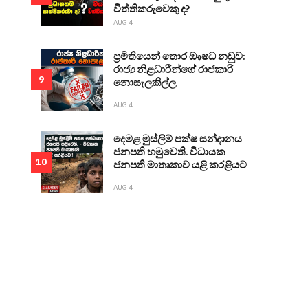
විත්තිකරුවෙකු ද?
AUG 4
ප්‍රමිතියෙන් තොර ඖෂධ නඩුව:
රාජ්‍ය නිළධාරීන්ගේ රාජකාරි
9
නොසැලකිල්ල
AUG 4
දෙමළ මුස්ලිම් පක්ෂ සන්දානය
ජනපති හමුවෙති. විධායක
10
ජනපති මාතෘකාව යළි කරළියට
AUG 4