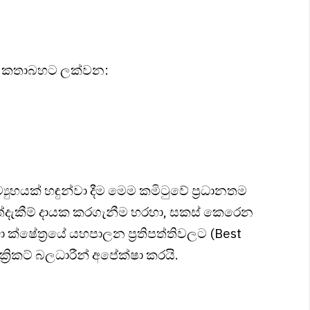
 දැඩි කතාබහට ලක්වන:
‍යුහයක් හඳුන්වා දීම මෙම කමිටුවේ ප්‍රධානතම
අත්දැකීම් දායක කරගැනීම හරහා, සකස් කෙරෙන
ීඩා ක්ෂේත්‍රයේ යහපාලන ප්‍රතිපත්තිවලට (Best
‍රිකට් බලධාරීන් අපේක්ෂා කරයි.