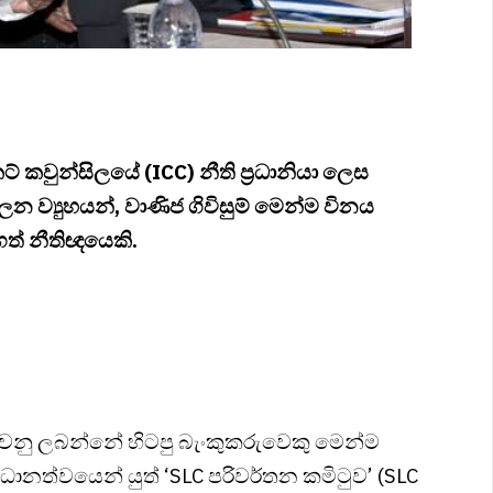
කට් කවුන්සිලයේ (ICC) නීති ප්‍රධානියා ලෙස
ාලන ව්‍යුහයන්, වාණිජ ගිවිසුම් මෙන්ම විනය
ිගත් නීතිඥයෙකි.
හෙයවනු ලබන්නේ හිටපු බැංකුකරුවෙකු මෙන්ම
ධානත්වයෙන් යුත් ‘SLC පරිවර්තන කමිටුව’ (SLC