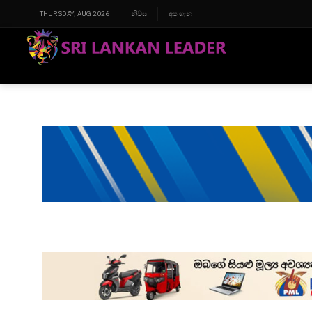
THURSDAY, AUG 2026
නිවස
අප ගැන