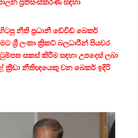
ි පාලන ප්‍රතිසංස්කරණ සඳහා
හිටපු නීති ප්‍රධානී ඩේවිඩ් බෙකර්
්‍රී ලංකා ක්‍රිකට් බලධාරීන් පියවර
ුම්පත සකස් කිරීම සඳහා උපදෙස් ලබා
ෙළේ ක්‍රීඩා නීතිඥයෙකු වන බෙකර් ඉදිරි