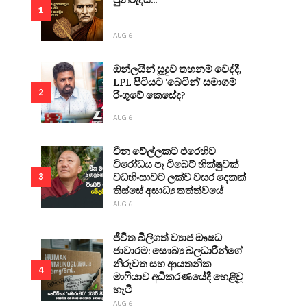
1
AUG 6
ඔන්ලයින් සූදුව තහනම් වෙද්දී,
LPL පිටියට ‘බෙටින්’ සමාගම්
2
රිංගුවේ කෙසේද?
AUG 6
චීන වේල්ලකට එරෙහිව
විරෝධය පෑ ටිබෙට් භික්ෂුවක්
වධහිංසාවට ලක්ව වසර දෙකක්
3
තිස්සේ අසාධ්‍ය තත්ත්වයේ
AUG 6
ජීවිත බිලිගත් ව්‍යාජ ඖෂධ
ජාවාරම: සෞඛ්‍ය බලධාරීන්ගේ
නිරුවත සහ ආයතනික
4
මාෆියාව අධිකරණයේදී හෙළිවූ
හැටි
AUG 6