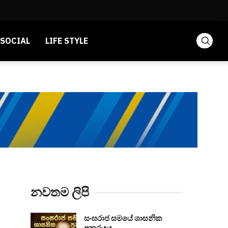
SOCIAL
LIFE STYLE
නවතම ලිපි
සංඝරාජ සමයේ ශාසනික
පුනරුදය...