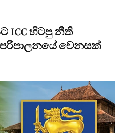
 ICC හිටපු නීති
ිකට් පරිපාලනයේ වෙනසක්