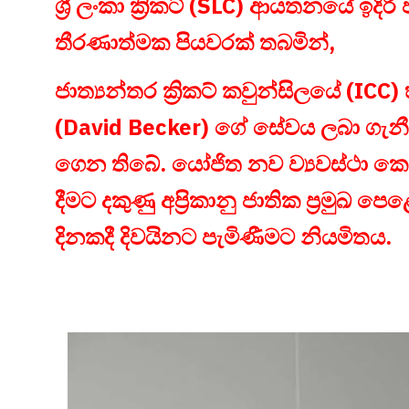
ශ්‍රී ලංකා ක්‍රිකට් (SLC) ආයතනයේ ඉදිර
තීරණාත්මක පියවරක් තබමින්,
ජාත්‍යන්තර ක්‍රිකට් කවුන්සිලයේ (ICC) 
(David Becker) ගේ සේවය ලබා ගැනීමට ශ
ගෙන තිබේ. යෝජිත නව ව්‍යවස්ථා කෙට
දීමට දකුණු අප්‍රිකානු ජාතික ප්‍රමුඛ ප
දිනකදී දිවයිනට පැමිණීමට නියමිතය.