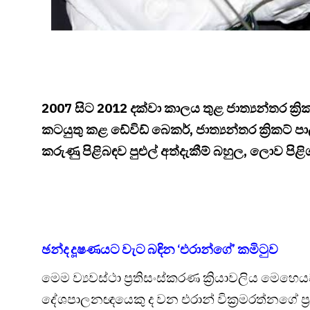
2007 සිට 2012 දක්වා කාලය තුළ ජාත්‍යන්තර ක්‍රි
කටයුතු කළ ඩේවිඩ් බෙකර්, ජාත්‍යන්තර ක්‍රිකට් ප
කරුණු පිළිබඳව පුළුල් අත්දැකීම් බහුල, ලොව පිළ
ඡන්ද දූෂණයට වැට බඳින ‘එරාන්ගේ’ කමිටුව
මෙම ව්‍යවස්ථා ප්‍රතිසංස්කරණ ක්‍රියාවලිය මෙ
දේශපාලනඥයෙකු ද වන එරාන් වික්‍රමරත්නගේ ප්‍ර