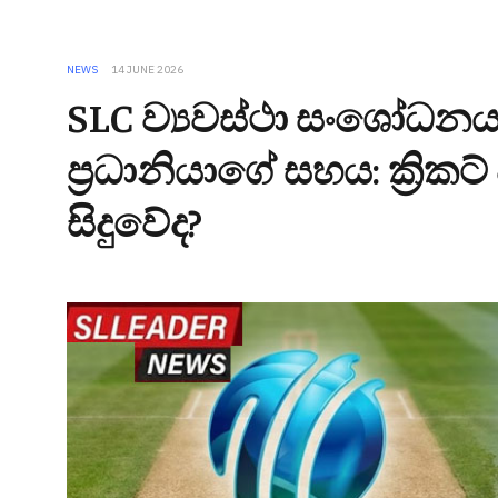
NEWS
14 JUNE 2026
SLC ව්‍යවස්ථා සංශෝධනයට
ප්‍රධානියාගේ සහය: ක්‍ර
සිදුවේද?