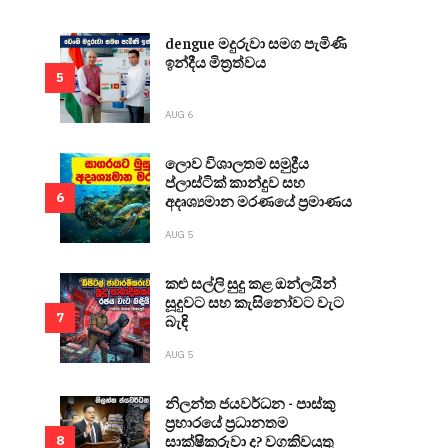
dengue මදුරුවා සමග පැමිණි
ඉන්දීය මිත්‍රත්වය
5
AUG 6
ලොව විශාලතම සමුද්‍රීය
ප්ලාස්ටික් කාන්දුව සහ
6
අදෘශ්‍යමාන මරණයේ ප්‍රමාණය
AUG 5
කළු සල්ලි සුදු කළ ඔන්ලයින්
සූදුවට සහ කැසිනෝවට වැට
7
බැඳි
AUG 5
නිලන්ත ජයවර්ධන - පාස්කු
ප්‍රහාරයේ ප්‍රධානතම
සාක්ෂිකරුවා ද? වගකිවයුතු
8