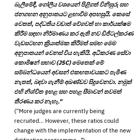
බැලීමේදී, ගෝලීය වශයෙන් පිළිගත් විනිසුරු සහ
ජනගහන අනුපාතයට ළඟාවීම අපහසුයි. කෙසේ
වෙතත්, පද්ධතිය වඩාත් වේගවත් හා කාර්යක්ෂම
කිරීම සඳහා නිර්මාණය කර ඇති නව ඩිජිටල්කරණ
වැඩසටහන ක්‍රියාත්මක කිරීමත් සමඟ මෙම
අනුපාතයන් වෙනස් විය හැකියි. අධිකරණ සේවා
කොමිෂන් සභාව (JSC) මෙතෙක් මේ
සම්බන්ධයෙන් අවසන් එකඟතාවයකට පැමිණ
නැතත්, බඳවා ගැනීම් අඛණ්ඩව සිදුවෙනවා. නමුත්
එහි නිශ්චිත ඉහළ සහ පහළ සීමාවන් තවමත්
තීරණය කර නැහැ."
(“More judges are currently being
recruited... However, these ratios could
change with the implementation of the new