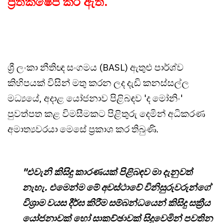
ප්‍රතික්ෂේප කර ඇත.
ශ්‍රී ලංකා නීතිඥ සංගමය (BASL) ඇතුළු පාර්ශ්ව
කිහිපයක් විසින් මතු කරන ලද දැඩි කනස්සල්ල
මධ්‍යයේ, අදාළ යෝජනාව පිළිබඳව 'ද මෝනිං'
පුවත්පත කළ විමසීමකට පිළිතුරු දෙමින් අධිකරණ
අමාත්‍යවරයා මෙසේ ප්‍රකාශ කර තිබුණි.
"එවැනි කිසිදු කාරණයක් පිළිබඳව මා දැනුවත්
නැහැ. එමෙන්ම මේ අවස්ථාවේ විනිසුරුවරුන්ගේ
විශ්‍රාම වයස දීර්ඝ කිරීම සම්බන්ධයෙන් කිසිදු සක්‍රීය
යෝජනාවක් හෝ සාකච්ඡාවක් සිදුවෙමින් පවතින