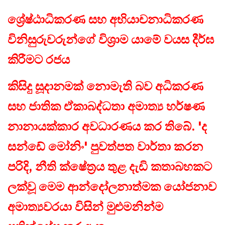
ශ්‍රේෂ්ඨාධිකරණ සහ අභියාචනාධිකරණ
විනිසුරුවරුන්ගේ විශ්‍රාම යාමේ වයස දීර්ඝ
කිරීමට රජය
කිසිදු සූදානමක් නොමැති බව අධිකරණ
සහ ජාතික ඒකාබද්ධතා අමාත්‍ය හර්ෂණ
නානායක්කාර අවධාරණය කර තිබේ. 'ද
සන්ඩේ මෝනිං' පුවත්පත වාර්තා කරන
පරිදි, නීති ක්ෂේත්‍රය තුළ දැඩි කතාබහකට
ලක්වූ මෙම ආන්දෝලනාත්මක යෝජනාව
අමාත්‍යවරයා විසින් මුළුමනින්ම