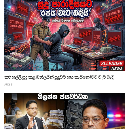
කළු සල්ලි සුදු කළ ඔන්ලයින් සූදුවට සහ කැසිනෝවට වැට බැඳි
AUG 5