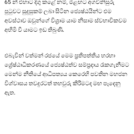
65 න් එහාට දිගු කළේ නම්, මීළඟට අගවිනිසුරු
පුටුවට සුදුසුකම් ලබා සිටින ජ්‍යෙෂ්ඨයින්ට එම
අවස්ථාව ඔවුන්ගේ විශ්‍රාම යාම නිසාම ස්වභාවිකවම
අහිමි වී යාමට ඉඩ තිබුණි.
එබැවින් වත්මන් රජයේ මෙම ප්‍රතිපත්තිය හරහා
ශ්‍රේෂ්ඨාධිකරණයේ ජ්‍යෙෂ්ඨත්ව සම්ප්‍රදාය රැකගැනීමට
මෙන්ම නීතියේ ආධිපත්‍යය කෙරෙහි පවතින මහජන
විශ්වාසය තවදුරටත් තහවුරු කිරීමටද මඟ පෑදෙනු
ඇත.