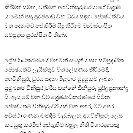
කිරීමත් සමඟ, වත්මන් අගවිනිසුරුවරයාගේ විශ්‍රාම
යාමෙන් පසු පුරප්පාඩු වන ධුරය සඳහා ජ්‍යෙෂ්ඨත්වය
මත පදනම්ව පත්කිරීම් සිදු කිරීමේ ව්‍යවස්ථාපිත
සම්ප්‍රදාය සුරක්ෂිත වී තිබේ.
ශ්‍රේෂ්ඨාධිකරණයේ වත්මන් සංයුතිය සහ සම්ප්‍රදායික
ජ්‍යෙෂ්ඨත්ව ලැයිස්තුව විශ්ලේෂණය කිරීමේදී,
අගවිනිසුරු ධුරය සඳහා මීළඟට සුදුසුකම් ලබන
ප්‍රමුඛතම විනිසුරුවරිය වන්නේ විනිසුරු මුර්දු ප්‍රනාන්දු
යි. ඇය මේ වන විට ශ්‍රේෂ්ඨාධිකරණයේ සිටින
ජ්‍යෙෂ්ඨතම විනිසුරුවරියක් වන අතර, මීට පෙර
අවස්ථා ගණනාවකදීම වැඩබලන අගවිනිසුරු ලෙස
කටයුතු කරමින් අත්දැකීම් බහුල නීති විශාරදයෙකු