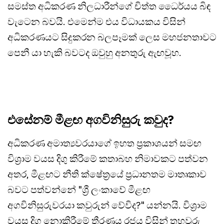
සමස්ත අධිකරණ නිලධාරීන්ගේ චිත්ත ධෛර්යය බිඳ
වැටෙන බවයි. එමෙන්ම එය විධායකය විසින්
අධිකරණයට සිදුකරන බලපෑමක් ලෙස මහජනතාවට
පෙනී යා හැකි බවටද ඔවුහු අනතුරු ඇඟවූහ.
එසේනම් මීළඟ අගවිනිසුරු කවුද?
අධිකරණ අමාත්‍යවරයාගේ ඉහත ප්‍රකාශයන් සමඟ
විශ්‍රාම වයස දිගු කිරීමේ කතාබහ නිමාවකට පත්වන
අතර, මීළඟට නීති ක්ෂේත්‍රයේ ප්‍රධානතම මාතෘකාව
බවට පත්වන්නේ "ශ්‍රී ලංකාවේ මීළඟ
අගවිනිසුරුවරයා කවුරුන් වේවිද?" යන්නයි. විශ්‍රාම
වයස දිගු නොකිරීමේ තීරණය රජය විසින් තහවුරු