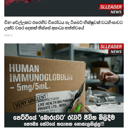
චීන වේල්ලකට එරෙහිව විරෝධය පෑ ටිබෙට් භික්ෂුවක් වධහිංසාවට
ලක්ව වසර දෙකක් තිස්සේ අසාධ්‍ය තත්ත්වයේ
AUG 6