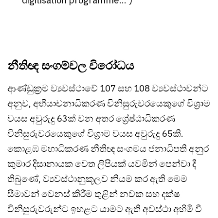
digitisation programme...")
නීතිඥ සංගම්වල විරෝධය
ආණ්ඩුක්‍රම ව්‍යවස්ථාවේ 107 සහ 108 ව්‍යවස්ථාවන්ට
අනුව, අභියාචනාධිකරණ විනිසුරුවරයෙකුගේ විශ්‍රාම
වයස අවුරුදු 63ක් වන අතර ශ්‍රේෂ්ඨාධිකරණ
විනිසුරුවරයෙකුගේ විශ්‍රාම වයස අවුරුදු 65කි.
කොළඹ මහාධිකරණ නීතිඥ සංගමය ජනාධිපති අනුර
කුමාර දිසානායක වෙත ලිපියක් යවමින් පෙන්වා දී
තිබුණේ, ව්‍යවස්ථානුකූලව නියම කර ඇති මෙම
සීමාවන් වෙනස් කිරීම තුළින් නවක සහ දක්ෂ
විනිසුරුවරුන්ට ඉහළට යාමට ඇති අවස්ථා අහිමි වී