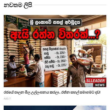
නවතම ලිපි
රජයේ පාලන මිල උල්ලංඝනය කරලා.. රත්න සහල් සමාගමට දඩ!
AUG 7