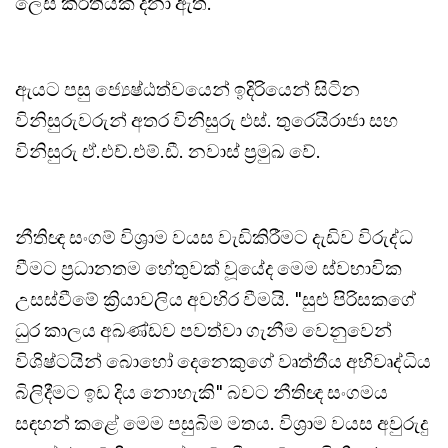
ලෙස කීර්තියක් දිනා ඇත.
ඇයට පසු ජ්‍යෙෂ්ඨත්වයෙන් ඉදිරියෙන් සිටින
විනිසුරුවරුන් අතර විනිසුරු එස්. තුරෙයිරාජා සහ
විනිසුරු ඒ.එච්.එම්.ඩී. නවාස් ප්‍රමුඛ වේ.
නීතිඥ සංගම් විශ්‍රාම වයස වැඩිකිරීමට දැඩිව විරුද්ධ
වීමට ප්‍රධානතම හේතුවක් වූයේද මෙම ස්වභාවික
උසස්වීමේ ක්‍රියාවලිය අවහිර වීමයි. "සුළු පිරිසකගේ
ධුර කාලය අඛණ්ඩව පවත්වා ගැනීම වෙනුවෙන්
විශිෂ්ටයින් බොහෝ දෙනෙකුගේ වෘත්තීය අභිවෘද්ධිය
බිලිදීමට ඉඩ දිය නොහැකි" බවට නීතිඥ සංගමය
සඳහන් කළේ මෙම පසුබිම මතය. විශ්‍රාම වයස අවුරුදු