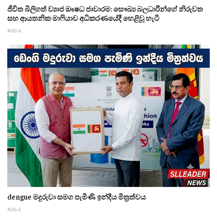
ජීවිත බිලිගත් ව්‍යාජ ඖෂධ ජාවාරම: සෞඛ්‍ය බලධාරීන්ගේ නිරුවත
සහ ආයතනික මාෆියාව අධිකරණයේදී හෙළිවූ හැටි
AUG 6
dengue මදුරුවා සමග පැමිණි ඉන්දීය මිත්‍රත්වය
AUG 6