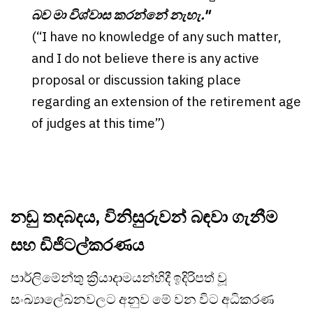
බව මා විශ්වාස කරන්නේ නැහැ."
(“I have no knowledge of any such matter,
and I do not believe there is any active
proposal or discussion taking place
regarding an extension of the retirement age
of judges at this time”)
නඩු තදබදය, විනිසුරුවන් බඳවා ගැනීම
සහ ඩිජිටල්කරණය
පාර්ලිමේන්තු ක්‍රියාදාමයන්හිදී ඉදිරිපත් වූ
සංඛ්‍යාලේඛනවලට අනුව මේ වන විට අධිකරණ