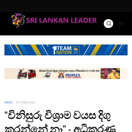
NEWS
07 JUNE 2026
"විනිසුරු විශ්‍රාම වයස දිගු
කරන්නේ නෑ" - අධිකරණ