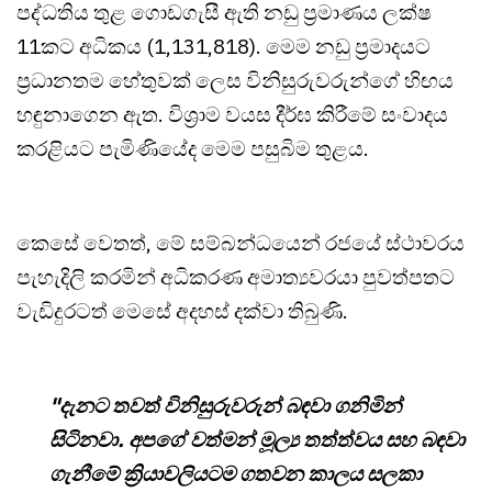
පද්ධතිය තුළ ගොඩගැසී ඇති නඩු ප්‍රමාණය ලක්ෂ
11කට අධිකය (1,131,818). මෙම නඩු ප්‍රමාදයට
ප්‍රධානතම හේතුවක් ලෙස විනිසුරුවරුන්ගේ හිඟය
හඳුනාගෙන ඇත. විශ්‍රාම වයස දීර්ඝ කිරීමේ සංවාදය
කරළියට පැමිණියේද මෙම පසුබිම තුළය.
කෙසේ වෙතත්, මේ සම්බන්ධයෙන් රජයේ ස්ථාවරය
පැහැදිලි කරමින් අධිකරණ අමාත්‍යවරයා පුවත්පතට
වැඩිදුරටත් මෙසේ අදහස් දක්වා තිබුණි.
"දැනට තවත් විනිසුරුවරුන් බඳවා ගනිමින්
සිටිනවා. අපගේ වත්මන් මූල්‍ය තත්ත්වය සහ බඳවා
ගැනීමේ ක්‍රියාවලියටම ගතවන කාලය සලකා