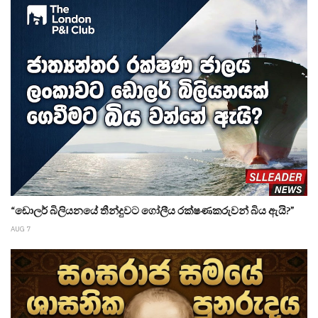
“ඩොලර් බිලියනයේ තීන්දුවට ගෝලීය රක්ෂණකරුවන් බිය ඇයි?”
AUG 7