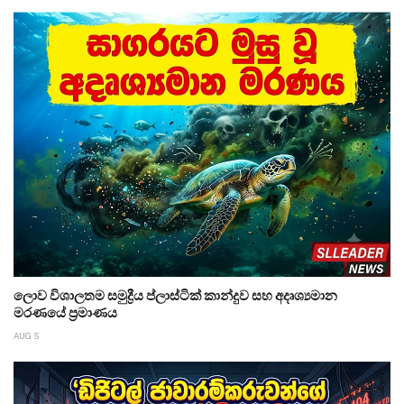
ලොව විශාලතම සමුද්‍රීය ප්ලාස්ටික් කාන්දුව සහ අදෘශ්‍යමාන
මරණයේ ප්‍රමාණය
AUG 5