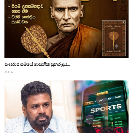
සංඝරාජ සමයේ ශාසනික පුනරුදය...
AUG 6