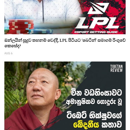
ඔන්ලයින් සූදුව තහනම් වෙද්දී, LPL පිටියට ‘බෙටින්’ සමාගම් රිංගුවේ
කෙසේද?
AUG 6