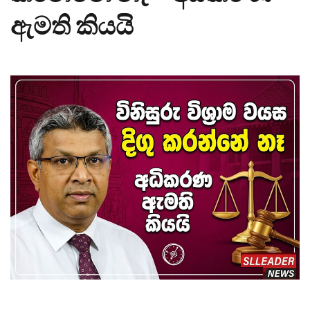
ඇමති කියයි