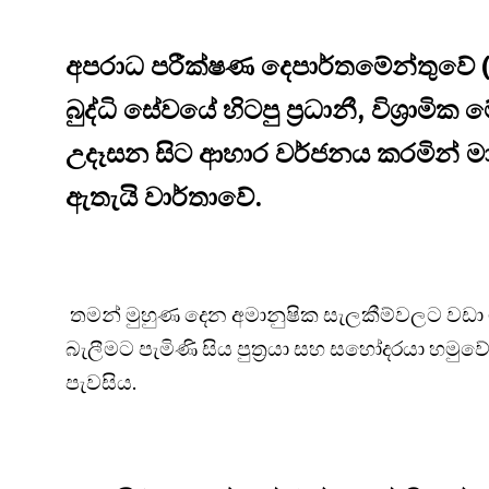
අපරාධ පරීක්ෂණ දෙපාර්තමේන්තුවේ (CI
බුද්ධි සේවයේ හිටපු ප්‍රධානී, විශ්‍රාම
උදෑසන සිට ආහාර වර්ජනය කරමින් ම
ඇතැයි වාර්තාවේ.
තමන් මුහුණ දෙන අමානුෂික සැලකීම්වලට වඩා 
බැලීමට පැමිණි සිය පුත්‍රයා සහ සහෝදරයා හමුවේ
පැවසිය.