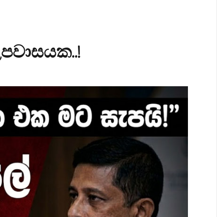
උපවාසයක..!