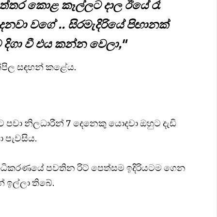
 පත්තර කොළ කෑල්ලට දාල ඊයේ රෑ
වා වගේ .. සිරමැදිරියේ පිඟානක්
දිගා වී එය කන්න වෙලා,"
මන්පිල සඳහන් කළේය.
 පවා නිලධාරීන් 7 දෙනෙකු යොදවා ඔහුට දැඩි
 පැවසිය.
නාධිකරණයේ පවතින රිට් පෙත්සම ඉදිරියටම ගෙන
 ඉල්ලා තිබේ.