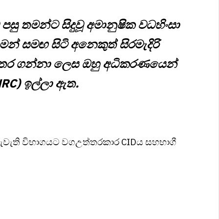
ු තමන්ට සිදුවූ අමානුෂික වධහිංසා
න් සමඟ සිටි අනෙකුත් සිරමැදිරි
්තර ගන්නා ලෙස ඔහු අධිකරණයෙන්
RC) ඉල්ලා ඇත.
පැවැති විභාගයට වගඋත්තරකාර CIDය සහභාගී