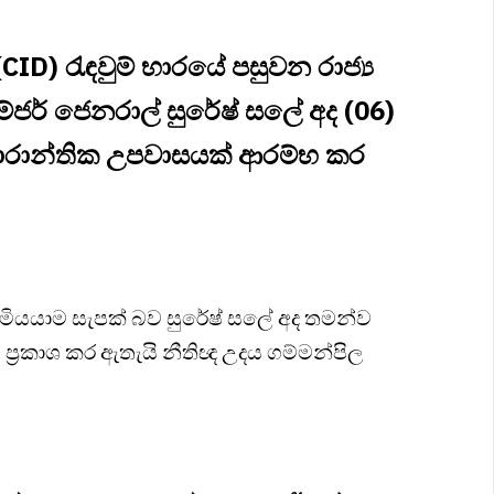
D) රැඳවුම් භාරයේ පසුවන රාජ්‍ය
ික මේජර් ජෙනරාල් සුරේෂ් සලේ අද (06)
ාරාන්තික උපවාසයක් ආරම්භ කර
මියයාම සැපක් බව සුරේෂ් සලේ අද තමන්ව
 ප්‍රකාශ කර ඇතැයි නීතිඥ උදය ගම්මන්පිල