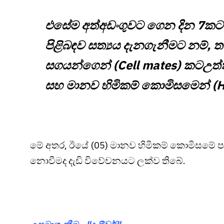
එසේම අත්අඩංගුවට ගෙන දින 7කට පස
පිළිබඳව සත්‍යය දැනගැනීමට නම්, තම
සගයන්ගෙන් (Cell mates) කටඋත
සහ මානව හිමිකම් කොමිසමෙන් (H
මේ අතර, ඊයේ (05) මානව හිමිකම් කොමිසමේ 
නොවීමද දැඩි විවේචනයට ලක්ව තිබේ.