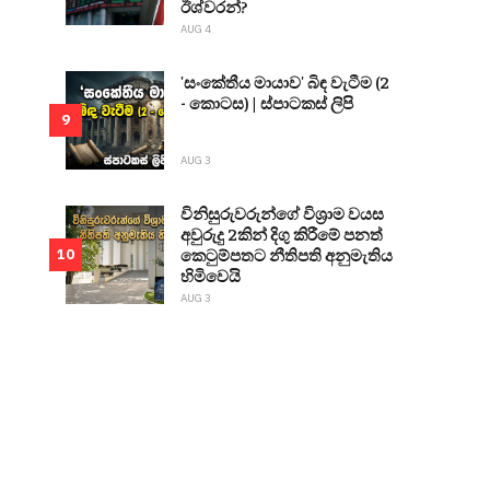
ඊශ්වරන්?
AUG 4
'සංකේතීය මායාව' බිඳ වැටීම (2
- කොටස) | ස්පාටකස් ලිපි
9
AUG 3
විනිසුරුවරුන්ගේ විශ්‍රාම වයස
අවුරුදු 2කින් දිගු කිරීමේ පනත්
කෙටුම්පතට නීතිපති අනුමැතිය
10
හිමිවෙයි
AUG 3