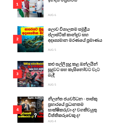
1
AUG 6
ලොව විශාලතම සමුද්‍රීය
ප්ලාස්ටික් කාන්දුව සහ
2
අදෘශ්‍යමාන මරණයේ ප්‍රමාණය
AUG 5
කළු සල්ලි සුදු කළ ඔන්ලයින්
සූදුවට සහ කැසිනෝවට වැට
3
බැඳි
AUG 5
නිලන්ත ජයවර්ධන - පාස්කු
ප්‍රහාරයේ ප්‍රධානතම
සාක්ෂිකරුවා ද? වගකිවයුතු
4
විත්තිකරුවෙකු ද?
AUG 4