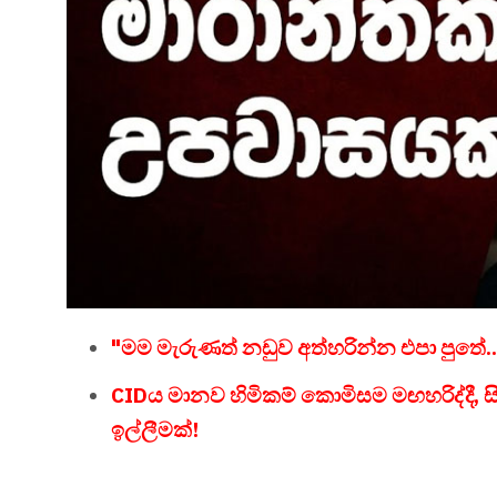
"මම මැරුණත් නඩුව අත්හරින්න එපා පුතේ..." - හ
CIDය මානව හිමිකම් කොමිසම මඟහරිද්දී, සි
ඉල්ලීමක්!