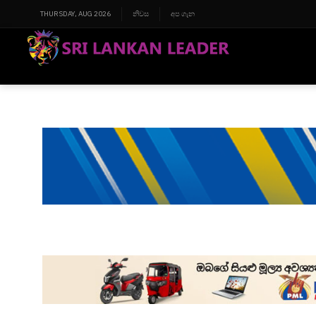
THURSDAY, AUG 2026
නිවස
අප ගැන