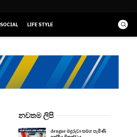
SOCIAL
LIFE STYLE
නවතම ලිපි
dengue මදුරුවා සමග පැමිණි
ඉන්දීය මිත්‍රත්වය