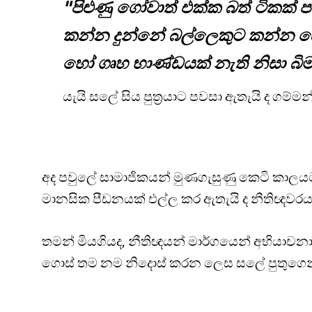
"පිළුණු ගෝවාත් එක්ක බත් ටිකක්
කන්න දුන්නේ බල්ලෙකුට කන්න දෙන
හෝ ගෘහ භාණ්ඩයක් නැති නිසා බිම 
යැයි සලේ සිය පුත්‍රයාට පවසා ඇතැයි ද ගම්
අද පවුලේ සාමාජිකයන් මුණගැසුණු කෙටි කාලයට
මානසික පීඩනයක් එල්ල කර ඇතැයි ද නීතිඥවරයා
තමන් මියගියද, නීතිඥයන් මාර්ගයෙන් අභියාච
ගොස් තම නම නිදොස් කරන ලෙස සලේ පුතුගෙන්