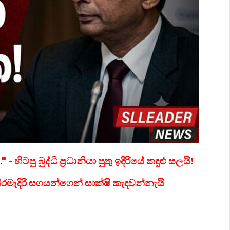
ිටපු බුද්ධි ප්‍රධානියා පුතු ඉදිරියේ කඳුළු සලයි!
රමැදිරි සගයන්ගෙන් සාක්ෂි කැඳවන්නැයි