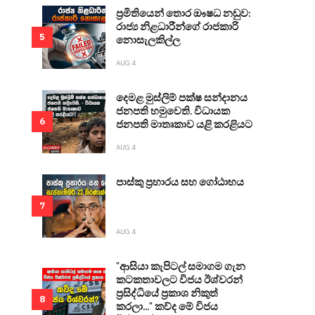
ප්‍රමිතියෙන් තොර ඖෂධ නඩුව:
රාජ්‍ය නිළධාරීන්ගේ රාජකාරි
5
නොසැලකිල්ල
AUG 4
දෙමළ මුස්ලිම් පක්ෂ සන්දානය
ජනපති හමුවෙති. විධායක
6
ජනපති මාතෘකාව යළි කරළියට
AUG 4
පාස්කු ප්‍රහාරය සහ ගෝඨාභය
7
AUG 4
"ආසියා කැපිටල් සමාගම ගැන
කටකතාවලට විජය ඊශ්වරන්
ප්‍රසිද්ධියේ ප්‍රකාශ නිකුත්
8
කරලා..." කව්ද මේ විජය