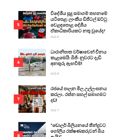
විදේශීය සූදු සමාගම් තහනමේ
යටිපෙළ: ලාංකීය ඩිජිටල් ඔට්ටු
වෙළඳපොළ දේශීය
5
ඒකාධිකාරියකට නතු වූයේද?
AUG 8
ධාරානිපාත වර්ෂාවෙන් චීනය
කැළඹෙයි: බීජිං නුවරට දැඩි
6
අනතුරු ඇඟවීම්!
AUG 8
රජයේ පාලන මිල උල්ලංඝනය
කරලා.. රත්න සහල් සමාගමට
7
දඩ!
AUG 7
“ඩොලර් බිලියනයේ තීන්දුවට
ගෝලීය රක්ෂණකරුවන් බිය
8
ඇයි?”