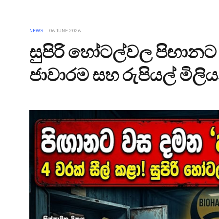
NEWS
06 JUNE 2026
සුපිරි හෝටල්වල පිඟානට 
ජාවාරම සහ රුපියල් මිලිය