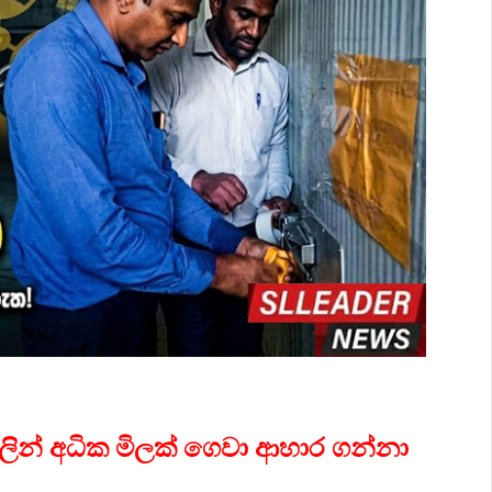
වලින් අධික මිලක් ගෙවා ආහාර ගන්නා