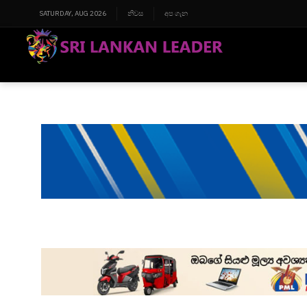
SATURDAY, AUG 2026
නිවස
අප ගැන