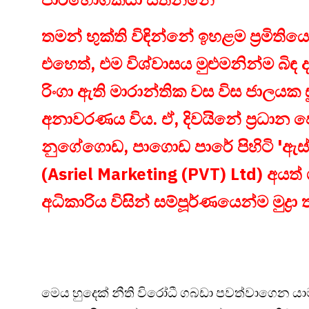
තමන් භුක්ති විඳින්නේ ඉහළම ප්‍රමිති
එහෙත්, එම විශ්වාසය මුළුමනින්ම බිඳ 
රිංගා ඇති මාරාන්තික වස විස ජාලයක 
අනාවරණය විය. ඒ, දිවයිනේ ප්‍රධාන
නුගේගොඩ, පාගොඩ පාරේ පිහිටි 'ඇස්රි
(Asriel Marketing (PVT) Ltd) අයත්
අධිකාරිය විසින් සම්පූර්ණයෙන්ම මුද්‍ර
මෙය හුදෙක් නීති විරෝධී ගබඩා පවත්වාගෙන 