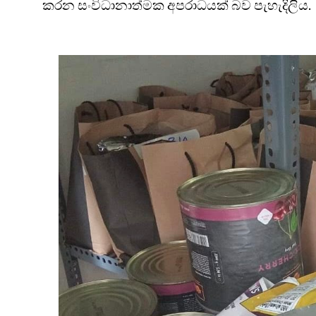
කරන සංවිධානාත්මක අපරාධයක් බව පැහැදිලිය.