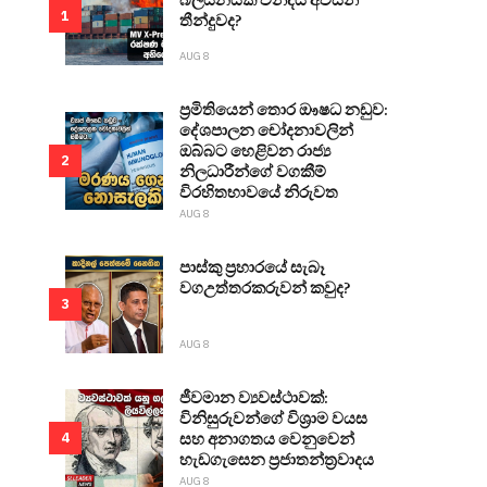
1
තීන්දුවද?
AUG 8
ප්‍රමිතියෙන් තොර ඖෂධ නඩුව:
දේශපාලන චෝදනාවලින්
ඔබ්බට හෙළිවන රාජ්‍ය
2
නිලධාරීන්ගේ වගකීම්
විරහිතභාවයේ නිරුවත
AUG 8
පාස්කු ප්‍රහාරයේ සැබෑ
වගඋත්තරකරුවන් කවුද?
3
AUG 8
ජීවමාන ව්‍යවස්ථාවක්:
විනිසුරුවන්ගේ විශ්‍රාම වයස
සහ අනාගතය වෙනුවෙන්
4
හැඩගැසෙන ප්‍රජාතන්ත්‍රවාදය
AUG 8