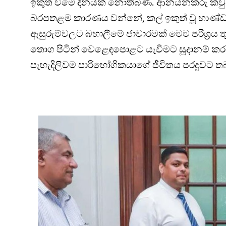
ඉකුත් වීමේ දිනයක් නොතිබිණි. ආනයනකරු කවු
බරපතළම කාරණය වන්නේ, කල් ඉකුත් වූ භාණ්ඩව
ඇසුරුම්වලට බහාලීමේ ජාවාරමක් මෙම පරිශ්‍රය තුළ 
තොග පිටින් වෙළෙඳපොළට යැවීමට සූදානම් කර ත
පැහැදිලිවම පාරිභෝගිකයාගේ ජීවිතය පරදුවට තබා