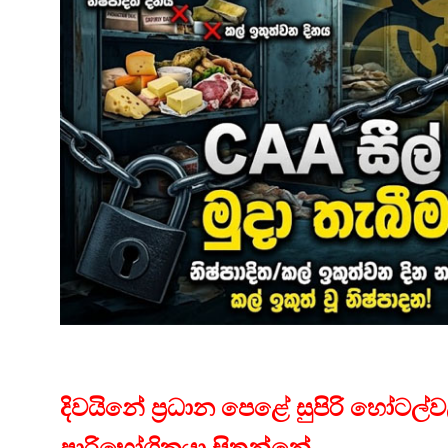
දිවයිනේ ප්‍රධාන පෙළේ සුපිරි හෝටල්
පාරිභෝගිකයා සිතන්නේ