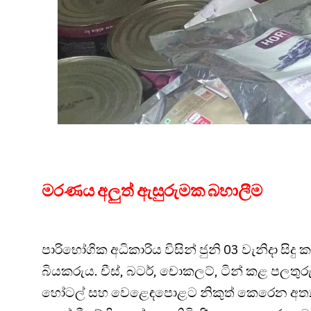
මරණය අලුත් ඇසුරුමක බහාලීම
පාරිභෝගික අධිකාරිය විසින් ජුනි 03 වැනිදා සිද
බියකරුය. චීස්, බටර්, චොකලට්, ටින් කළ පලතුරු
හෝටල් සහ වෙළෙඳපොළට නිකුත් කෙරෙන අත්‍යවශ්‍