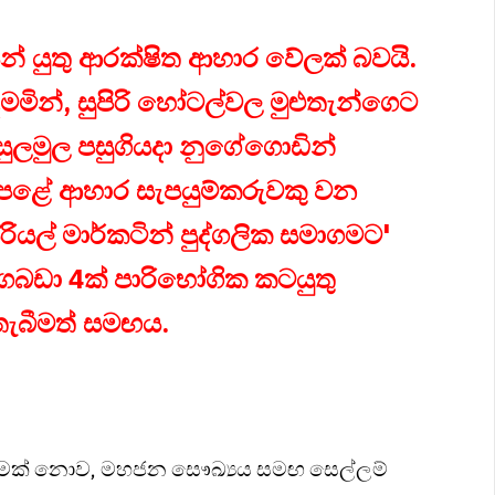
යෙන් යුතු ආරක්ෂිත ආහාර වේලක් බවයි.
දමමින්, සුපිරි හෝටල්වල මුළුතැන්ගෙට
සුලමුල පසුගියදා නුගේගොඩින්
 පෙළේ ආහාර සැපයුම්කරුවකු වන
යල් මාර්කටින් පුද්ගලික සමාගමට'
 ගබඩා 4ක් පාරිභෝගික කටයුතු
ා තැබීමත් සමඟය.
යාමක් නොව, මහජන සෞඛ්‍යය සමඟ සෙල්ලම්