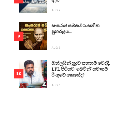
AUG 7
සංඝරාජ සමයේ ශාසනික
පුනරුදය...
9
AUG 6
ඔන්ලයින් සූදුව තහනම් වෙද්දී,
LPL පිටියට ‘බෙටින්’ සමාගම්
10
රිංගුවේ කෙසේද?
AUG 6