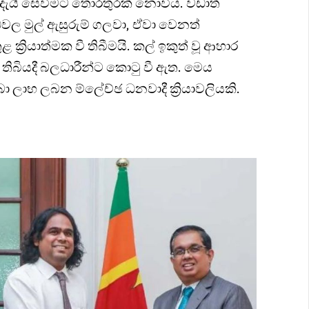
දැයි සෙවීමට තොරතුරක් නොවීය. වඩාත්
ල මුල් ඇසුරුම් ගලවා, ඒවා වෙනත්
ක්‍රියාත්මක වී තිබීමයි. කල් ඉකුත් වූ ආහාර
ිබියදී බලධාරීන්ට කොටු වී ඇත. මෙය
 ලාභ ලබන ම්ලේච්ඡ ධනවාදී ක්‍රියාවලියකි.