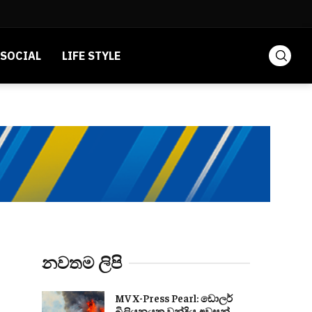
SOCIAL
LIFE STYLE
නවතම ලිපි
MV X-Press Pearl: ඩොලර්
බිලියනයක වන්දිය අවසන්