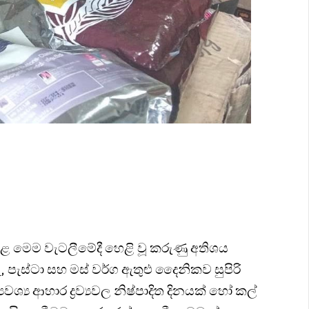
ු කළ මෙම වැටලීමේදී හෙළි වූ කරුණු අතිශය
, පැස්ටා සහ මස් වර්ග ඇතුළු දෛනිකව සුපිරි
ය ආහාර ද්‍රව්‍යවල නිෂ්පාදිත දිනයක් හෝ කල්