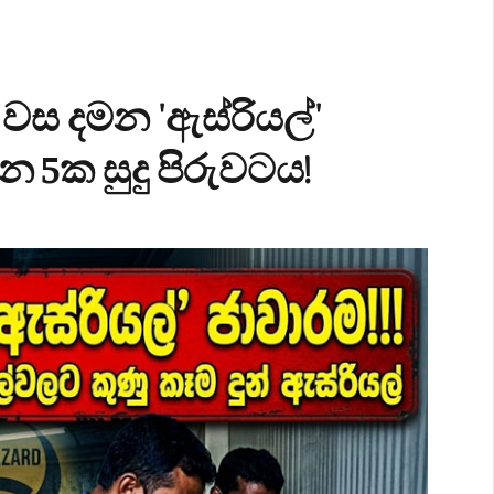
වස දමන 'ඇස්රියල්'
න 5ක සුදු පිරුවටය!