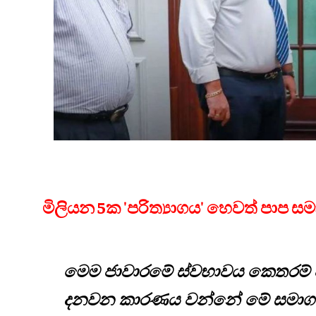
මිලියන 5ක 'පරිත්‍යාගය' හෙවත් පාප ස
මෙම ජාවාරමේ ස්වභාවය කෙතරම් පි
දනවන කාරණය වන්නේ මේ සමාගම පස