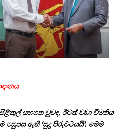
මාදානය
ළිකුල් සහගත වුවද, ඊටත් වඩා විමතිය
ුපස ඇති 'සුදු පිරුවටයයි'. මෙම