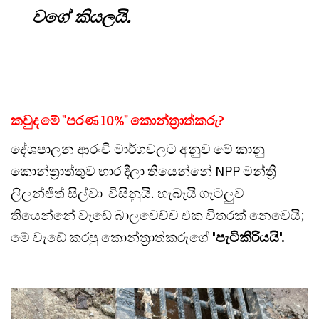
වගේ කියලයි.
කවුද මේ "පරණ 10%" කොන්ත්‍රාත්කරු?
දේශපාලන ආරංචි මාර්ගවලට අනුව මේ කානු
කොන්ත්‍රාත්තුව භාර දීලා තියෙන්නේ NPP මන්ත්‍රී
ලිලන්ජිත් සිල්වා විසිනුයි. හැබැයි ගැටලුව
තියෙන්නේ වැඩේ බාලවෙච්ච එක විතරක් නෙවෙයි;
මේ වැඩේ කරපු කොන්ත්‍රාත්කරුගේ
'පැටිකිරියයි'.