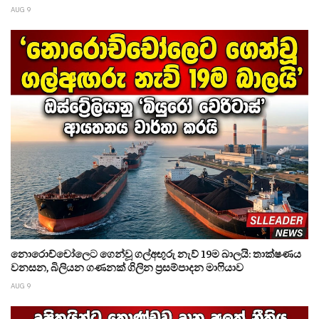
AUG 9
නොරොච්චෝලෙට ගෙන්වූ ගල්අඟුරු නැව් 19ම බාලයි: තාක්ෂණය
වනසන, බිලියන ගණනක් ගිලින ප්‍රසම්පාදන මාෆියාව
AUG 9