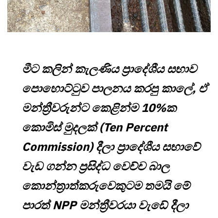
මීට කලින් කැලණිය ප්‍රාදේශීය සභාව
පොහොට්ටුව පාලනය කරපු කාලේ, ඒ
මන්ත්‍රීවරුන්ට කෙළින්ම 10%ක
කොමිස් මුදලක් (Ten Percent
Commission) දීලා ප්‍රාදේශීය සභාවේ
වැඩ ගන්න ප්‍රසිද්ධ වෙච්ච බාල
කොන්ත්‍රාත්කරුවෙකුටම තමයි මේ
පාරත් NPP මන්ත්‍රීවරයා වැඩේ දීලා