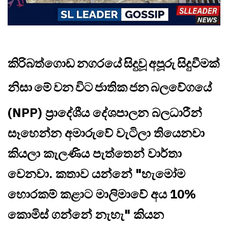
කිරිබත්ගොඩ නගරයේ සිදුවූ අපූරු සිදුවීමක්
නිසා මේ වන විට ජාතික ජන බලවේගයේ
(NPP)
ප්‍රාදේශීය දේශපාලන බලධාරීන්
සෑහෙන්න අමාරුවේ වැටිලා තියෙනවා
කියලා කැලණිය පැත්තෙන් වාර්තා
වෙනවා. කතාව යන්නේ "හැමෝම
හොරකම් කළාට මාලිමාවේ අය 10%
කොමිස් ගන්නේ නැහැ" කියන