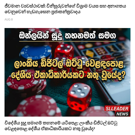
ජීවමාන ව්‍යවස්ථාවක්: විනිසුරුවන්ගේ විශ්‍රාම වයස සහ අනාගතය
වෙනුවෙන් හැඩගැසෙන ප්‍රජාතන්ත්‍රවාදය
AUG 8
විදේශීය සූදු සමාගම් තහනමේ යටිපෙළ: ලාංකීය ඩිජිටල් ඔට්ටු
වෙළඳපොළ දේශීය ඒකාධිකාරියකට නතු වූයේද?