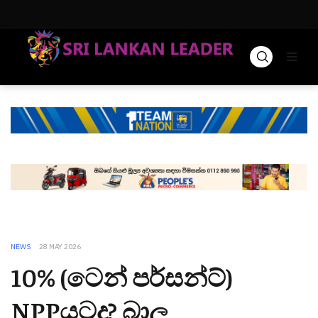
NEWS
28 MAY 2026
10% (ටෙන් පර්සන්ට්)
NPPයටද? බාල