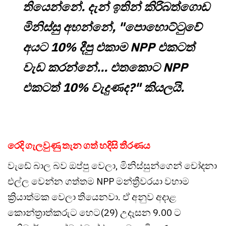
තියෙන්නේ. දැන් ඉතින් කිරිබත්ගොඩ
මිනිස්සු අහන්නේ, "පොහොට්ටුවේ
අයට 10% දීපු එකාම NPP එකටත්
වැඩ කරන්නේ... එතකොට NPP
එකටත් 10% වැදුණද?" කියලයි.
රෙදි ගැලවුණු තැන ගත් හදිසි තීරණය
වැඩේ බාල බව ඔප්පු වෙලා, මිනිස්සුන්ගෙන් චෝදනා
එල්ල වෙන්න ගත්තම NPP මන්ත්‍රීවරයා වහාම
ක්‍රියාත්මක වෙලා තියෙනවා. ඒ අනුව අදාළ
කොන්ත්‍රාත්කරුට හෙට(29) උදෑසන 9.00 ට