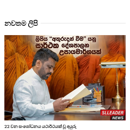
නවතම ලිපි
22 වන සංශෝධනය යථාර්ථයක් වූ අයුරු