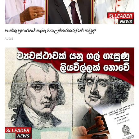
පාස්කු ප්‍රහාරයේ සැබෑ වගඋත්තරකරුවන් කවුද?
AUG 8