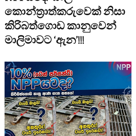
කොන්ත්‍රාත්කරුවෙක් නිසා
කිරිබත්ගොඩ කානුවෙන්
මාලිමාවට ‘ඇන’!!!