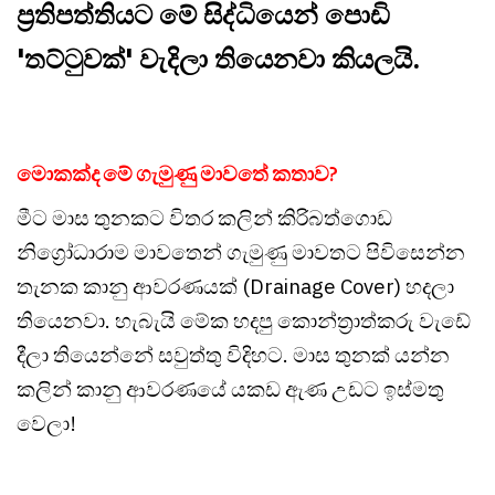
ප්‍රතිපත්තියට මේ සිද්ධියෙන් පොඩි
'තට්ටුවක්' වැදිලා තියෙනවා කියලයි.
මොකක්ද මේ ගැමුණු මාවතේ කතාව?
මීට මාස තුනකට විතර කලින් කිරිබත්ගොඩ
නිග්‍රෝධාරාම මාවතෙන් ගැමුණු මාවතට පිවිසෙන්න
තැනක කානු ආවරණයක් (Drainage Cover) හදලා
තියෙනවා. හැබැයි මේක හදපු කොන්ත්‍රාත්කරු වැඩේ
දීලා තියෙන්නේ සවුත්තු විදිහට. මාස තුනක් යන්න
කලින් කානු ආවරණයේ යකඩ ඇණ උඩට ඉස්මතු
වෙලා!