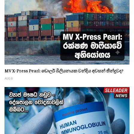
MV X-Press Pearl: ඩොලර් බිලියනයක වන්දිය අවසන් තීන්දුවද?
AUG 8