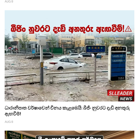
AUG 8
ධාරානිපාත වර්ෂාවෙන් චීනය කැළඹෙයි: බීජිං නුවරට දැඩි අනතුරු
ඇඟවීම්!
AUG 8