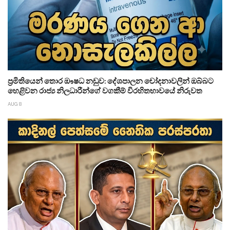
ප්‍රමිතියෙන් තොර ඖෂධ නඩුව: දේශපාලන චෝදනාවලින් ඔබ්බට
හෙළිවන රාජ්‍ය නිලධාරීන්ගේ වගකීම් විරහිතභාවයේ නිරුවත
AUG 8