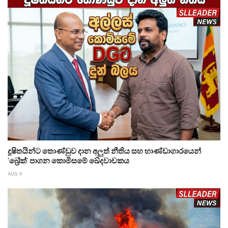
දූෂිතයින්ට තොණ්ඩුව දාන අලුත් නීතිය සහ භාණ්ඩාගාරයෙන්
'බ්‍රේක්' පාගන කොමිසමේ ඛේදවාචකය
AUG 9