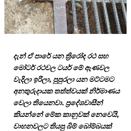
දැන් ඒ පාරේ යන ත්‍රිරෝද රථ සහ
මෝටර් රථවල ටයර් මේ ඇණවල
වැදිලා ඉරිලා, පුපුරලා යන මට්ටමට
අනතුරුදායක තත්ත්වයක් නිර්මාණය
වෙලා තියෙනවා. ප්‍රදේශවාසීන්
කියන්නේ මේක කානුවක් නෙවෙයි,
වාහනවලට තියපු බිම් බෝම්බයක්