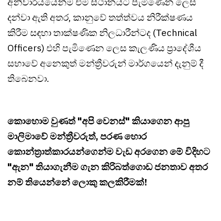
අනිවාර්යයෙන්ම එම ස්ථානයට පැමිණෙන ලෙස
දන්වා ඇති අතර, කානුවේ තත්ත්වය නිරීක්ෂණය
කිරීම සඳහා තාක්ෂණික නිලධාරීන්ටද (Technical
Officers) එහි පැමිණෙන ලෙස කැලණිය ප්‍රාදේශීය
සභාවේ අනෙකුත් මන්ත්‍රීවරුන් මාර්ගයෙන් දැනුම් දී
තිබෙනවා.
කොහොම වුණත් "අපි වෙනස්" කියාගෙන ආපු
මාලිමාවේ මන්ත්‍රීවරුත්, පරණ හොර
කොන්ත්‍රාත්කාරයන්ගෙන්ම වැඩ අරගෙන මේ විදිහට
"ඇන" තියාගැනීම ගැන කිරිබත්ගොඩ ජනතාව අතර
නම් තියෙන්නේ ලොකු කලකිරීමක්!