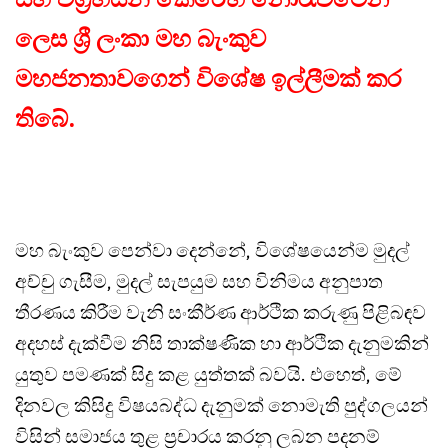
ලෙස ශ්‍රී ලංකා මහ බැංකුව
මහජනතාවගෙන් විශේෂ ඉල්ලීමක් කර
තිබේ.
මහ බැංකුව පෙන්වා දෙන්නේ, විශේෂයෙන්ම මුදල්
අච්චු ගැසීම, මුදල් සැපයුම සහ විනිමය අනුපාත
තීරණය කිරීම වැනි සංකීර්ණ ආර්ථික කරුණු පිළිබඳව
අදහස් දැක්වීම නිසි තාක්ෂණික හා ආර්ථික දැනුමකින්
යුතුව පමණක් සිදු කළ යුත්තක් බවයි. එහෙත්, මේ
දිනවල කිසිදු විෂයබද්ධ දැනුමක් නොමැති පුද්ගලයන්
විසින් සමාජය තුළ ප්‍රචාරය කරනු ලබන පදනම්