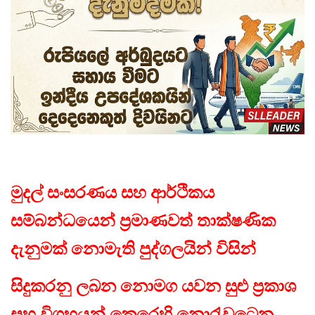
මුදල් සංසරණය සහ ආර්ථිකය
සම්බන්ධයෙන් ප්‍රමාණවත් තාක්ෂණික
දැනුමක් නොමැති පුද්ගලයින් විසින්
සිදුකරනු ලබන නොමග යවන සුළු ප්‍රකාශ
සහ විග්‍රහයන් කෙරෙහි නොරැවටෙන