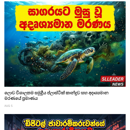
ලොව විශාලතම සමුද්‍රීය ප්ලාස්ටික් කාන්දුව සහ අදෘශ්‍යමාන
මරණයේ ප්‍රමාණය
AUG 5