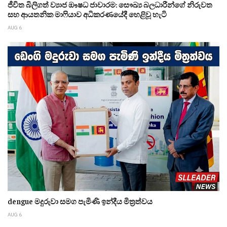
ජීවිත බිලිගත් ව්‍යාජ ඖෂධ ජාවාරම: සෞඛ්‍ය බලධාරීන්ගේ නිරුවත
සහ ආයතනික මාෆියාව අධිකරණයේදී හෙළිවූ හැටි
AUG 6
dengue මදුරුවා සමග පැමිණි ඉන්දීය මිත්‍රත්වය
AUG 6