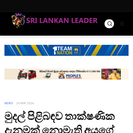
NEWS
26 MAY 2026
මුදල් පිළිබඳව තාක්ෂණික
දැනුමක් නොමැති අයගේ