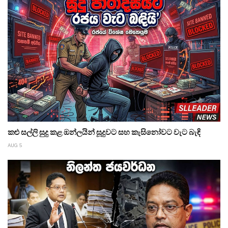
කළු සල්ලි සුදු කළ ඔන්ලයින් සූදුවට සහ කැසිනෝවට වැට බැඳි
AUG 5