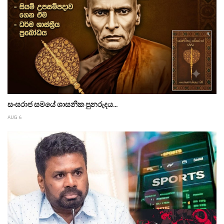
සංඝරාජ සමයේ ශාසනික පුනරුදය...
AUG 6