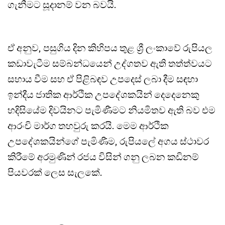
ගැනීමට සූදානම් වන බවයි.
ඒ අනුව, පසුගිය දින කිහිපය තුළ ශ්‍රී ලංකාවේ රුපියල
කඩාවැටීම සම්බන්ධයෙන් උද්ගතව ඇති තත්ත්වයට
සහාය වීම සහ ඒ පිළිබඳව උපදෙස් ලබා දීම සඳහා
ඉන්දීය ජාතික ආර්ථික උපදේශකයින් දෙදෙනෙකු
හදිසියේම දිවයිනට පැමිණීමට නියමිතව ඇති බව එම
ආරංචි මාර්ග තහවුරු කරයි. මෙම ආර්ථික
උපදේශකයින්ගේ පැමිණීම, රුපියලේ අගය ස්ථාවර
කිරීමේ අරමුණින් රජය විසින් ගනු ලබන කඩිනම්
පියවරක් ලෙස සැලකේ.