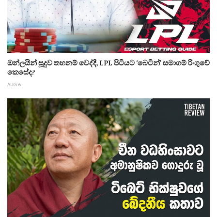
ඔන්ලයින් සූදුව තහනම් වෙද්දී, LPL පිටියට ‘බෙටින්’ සමාගම් රිංගුවේ
කෙසේද?
AUG 6