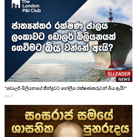
“ඩොලර් බිලියනයේ තීන්දුවට ගෝලීය රක්ෂණකරුවන් බිය ඇයි?”
AUG 7