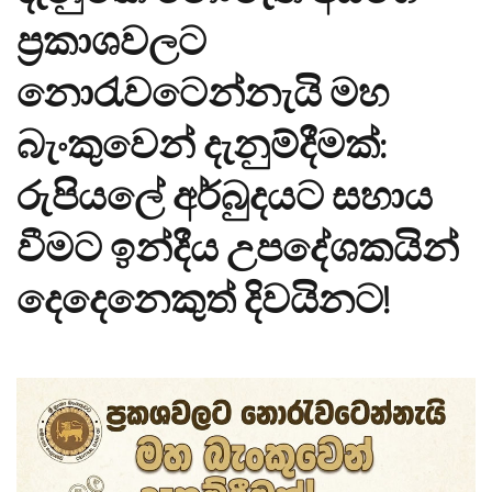
ප්‍රකාශවලට
නොරැවටෙන්නැයි මහ
බැංකුවෙන් දැනුම්දීමක්:
රුපියලේ අර්බුදයට සහාය
වීමට ඉන්දීය උපදේශකයින්
දෙදෙනෙකුත් දිවයිනට!