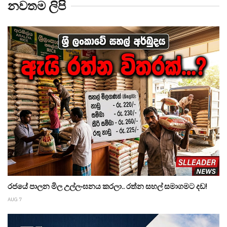
නවතම ලිපි
රජයේ පාලන මිල උල්ලංඝනය කරලා.. රත්න සහල් සමාගමට දඩ!
AUG 7