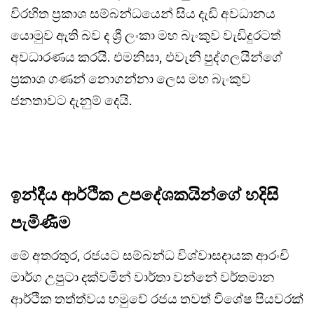
විරහිත ප්‍රකාශ සම්බන්ධයෙන් සිය දැඩි අවධානය
යොමුව ඇති බව ද ශ්‍රී ලංකා මහ බැංකුව වැඩිදුරටත්
අවධාරණය කරයි. එමනිසා, එවැනි පුද්ගලයින්ගේ
ප්‍රකාශ ගණන් නොගන්නා ලෙස මහ බැංකුව
ජනතාවට දැනුම් දෙයි.
ඉන්දීය ආර්ථික උපදේශකයින්ගේ හදිසි
පැමිණීම
මේ අතරතුර, රජයට සම්බන්ධ විශ්වාසදායක ආරංචි
මාර්ග උපුටා දක්වමින් වාර්තා වන්නේ වර්තමාන
ආර්ථික තත්ත්වය හමුවේ රජය තවත් විශේෂ පියවරක්