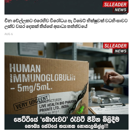
චීන වේල්ලකට එරෙහිව විරෝධය පෑ ටිබෙට් භික්ෂුවක් වධහිංසාවට
ලක්ව වසර දෙකක් තිස්සේ අසාධ්‍ය තත්ත්වයේ
AUG 6