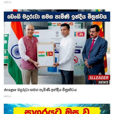
AUG 6
dengue මදුරුවා සමග පැමිණි ඉන්දීය මිත්‍රත්වය
AUG 6