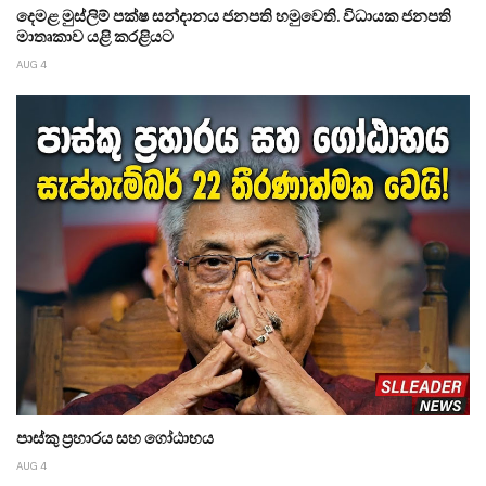
දෙමළ මුස්ලිම් පක්ෂ සන්දානය ජනපති හමුවෙති. විධායක ජනපති
මාතෘකාව යළි කරළියට
AUG 4
පාස්කු ප්‍රහාරය සහ ගෝඨාභය
AUG 4