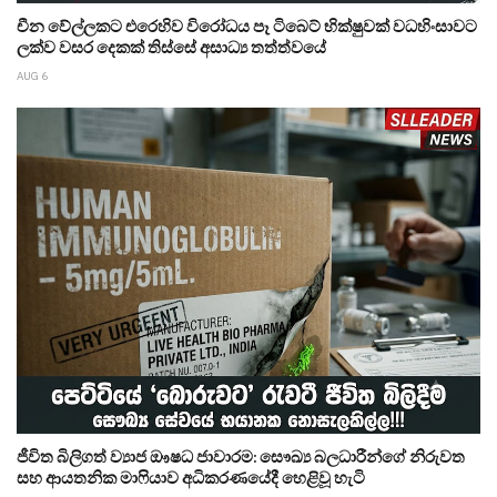
චීන වේල්ලකට එරෙහිව විරෝධය පෑ ටිබෙට් භික්ෂුවක් වධහිංසාවට
ලක්ව වසර දෙකක් තිස්සේ අසාධ්‍ය තත්ත්වයේ
AUG 6
ජීවිත බිලිගත් ව්‍යාජ ඖෂධ ජාවාරම: සෞඛ්‍ය බලධාරීන්ගේ නිරුවත
සහ ආයතනික මාෆියාව අධිකරණයේදී හෙළිවූ හැටි