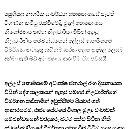
පසුගියදා නාගරික සංවර්ධන අමාත්‍යාංශයේ පැවති
විගණන කමිටු රැස්වීමේදී, මුදල් අමාත්‍යාංශය
නියෝජනය කරන නිලධාරියා විසින් අදාළ
නිලධාරිනිය සම්බන්ධයෙන් අල්ලස් කොමිසමේ
විමර්ශන කටයුතු කඩිනම් කරන ලෙස තදබල ලෙසම
දන්වා ඇති බව අමාත්‍යාංශ ආරංචිමාර්ග පවසයි.
අල්ලස් කොමිසමේ අධ්‍යක්ෂ ජනරාල් රංග දිසානායක
විසින් දේශපාලකයන් ඇතුළු සමහර නිලධාරීන්ගේ
විමර්ශන කඩිනමින් ඉටුකිරීමට පියවර ගත්
ආකාරයටම, රාජ්‍ය සේවයේ විශාල මූල්‍ය වංචාවක්
සම්බන්ධයෙන් වරදකරු බවට පත්ව සිටින නීති
අධ්‍යක්ෂවරියගේ විමර්ශන ප්‍රමාද වීම විවිධ සැක සංකා