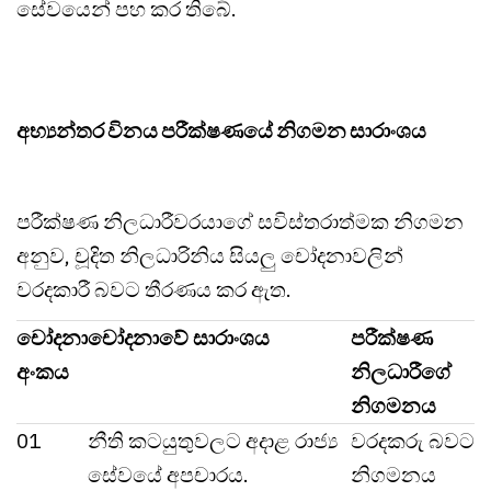
සේවයෙන් පහ කර තිබේ.
අභ්‍යන්තර විනය පරීක්ෂණයේ නිගමන සාරාංශය
පරීක්ෂණ නිලධාරීවරයාගේ සවිස්තරාත්මක නිගමන
අනුව, චූදිත නිලධාරිනිය සියලු චෝදනාවලින්
වරදකාරී බවට තීරණය කර ඇත.
චෝදනා
චෝදනාවේ සාරාංශය
පරීක්ෂණ
අංකය
නිලධාරීගේ
නිගමනය
01
නීති කටයුතුවලට අදාළ රාජ්‍ය
වරදකරු බවට
සේවයේ අපචාරය.
නිගමනය