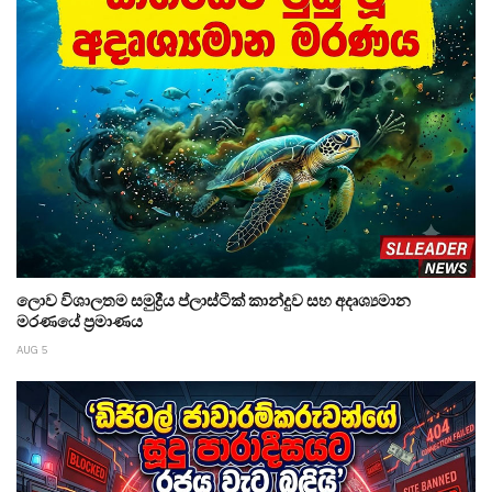
ලොව විශාලතම සමුද්‍රීය ප්ලාස්ටික් කාන්දුව සහ අදෘශ්‍යමාන
මරණයේ ප්‍රමාණය
AUG 5