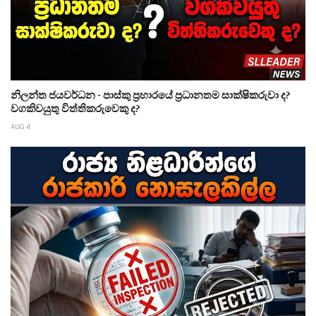
නිලන්ත ජයවර්ධන - පාස්කු ප්‍රහාරයේ ප්‍රධානතම සාක්ෂිකරුවා ද?
වගකිවයුතු විත්තිකරුවෙකු ද?
AUG 4