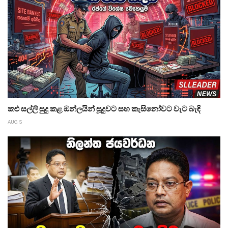
කළු සල්ලි සුදු කළ ඔන්ලයින් සූදුවට සහ කැසිනෝවට වැට බැඳි
AUG 5