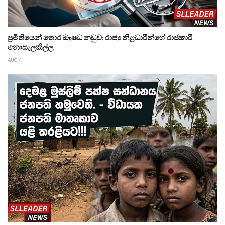
ප්‍රමිතියෙන් තොර ඖෂධ නඩුව: රාජ්‍ය නිළධාරීන්ගේ රාජකාරි
නොසැලකිල්ල
AUG 4