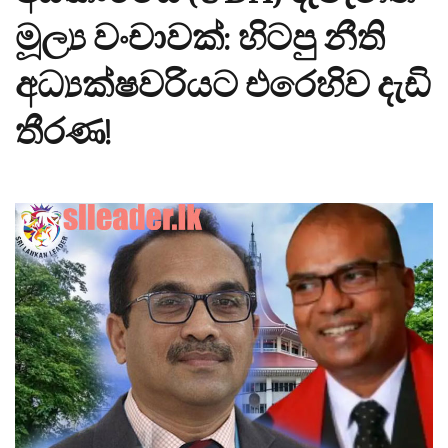
මූල්‍ය වංචාවක්: හිටපු නීති
අධ්‍යක්ෂවරියට එරෙහිව දැඩි
තීරණ!