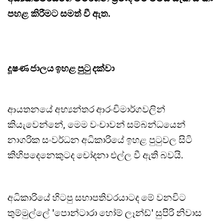
පහළ කිරීමට සමත් වී ඇත.
දූෂණ ජාලය ඉහළ පුටු දක්වා
ආයතනයේ අභ්‍යන්තර ආරංචිමාර්ගවලින්
කියැවෙන්නේ, මෙම වංචාවන් සම්බන්ධයෙන්
නාගරික සංවර්ධන අධිකාරියේ ඉහළ පුටුවල සිටි
කිහිපදෙනෙකුටද චෝදනා එල්ල වී ඇති බවයි.
අධිකාරියේ හිටපු සභාපතිවරයාටද මේ වනවිට
තුම්මුල්ලේ 'පොන්ටාරා හෝම් ලෑන්ඩ්' සුපිරි නිවාස