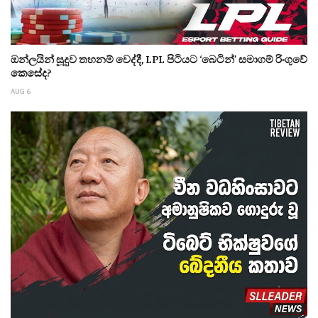
ඔන්ලයින් සූදුව තහනම් වෙද්දී, LPL පිටියට ‘බෙටින්’ සමාගම් රිංගුවේ
කෙසේද?
AUG 6