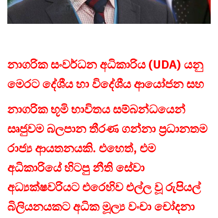
නාගරික සංවර්ධන අධිකාරිය (UDA) යනු
මෙරට දේශීය හා විදේශීය ආයෝජන සහ
නාගරික භූමි භාවිතය සම්බන්ධයෙන්
සෘජුවම බලපාන තීරණ ගන්නා ප්‍රධානතම
රාජ්‍ය ආයතනයකි. එහෙත්, එම
අධිකාරියේ හිටපු නීති සේවා
අධ්‍යක්ෂවරියට එරෙහිව එල්ල වූ රුපියල්
බිලියනයකට අධික මූල්‍ය වංචා චෝදනා