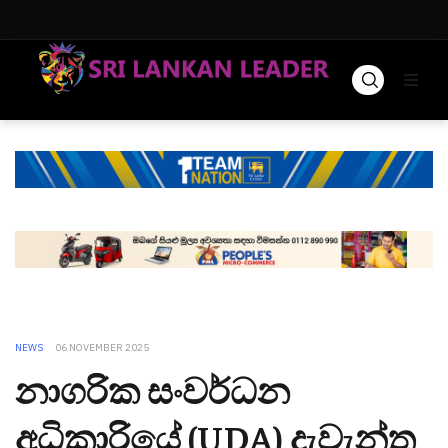
NEWS
06 NOVEMBER 2025
නාගරික සංවර්ධන
අධිකාරියේ (UDA) දැවැන්ත