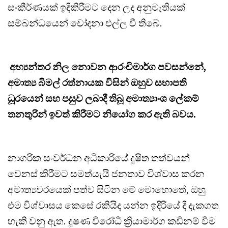
සංකීර්ණයක් ඉදිකිරීමට දෙන ලද අනුමැතියක්
සම්බන්ධයෙන් චෝදනා එල්ල වී තිබේ.
අභ්‍යන්තර නිල නොවන ආරංචිමාර්ග පවසන්නේ,
අමාත්‍ය බිමල් රත්නායක විසින් ඔහුව සභාපති
ධූරයෙන් සහ පසුව ලබාදී තිබූ අමාත්‍යාංශ ලේකම්
තනතුරින් ඉවත් කිරීමට නියෝග කර ඇති බවය.
නාගරික සංවර්ධන අධිකාරියේ දූෂිත තත්වයන්
වෙනස් කිරීමට සමත්යැයි ජනතාව විශ්වාස කරන
අමාත්‍යවරයෙක් පත්ව සිටින මේ මොහොතේ, ඔහු
එම විශ්වාසය කෙසේ රකියිද යන්න ඉදිරියේ දී දැකගත
හැකි වනු ඇත. දූෂණ විරෝධී ක්‍රියාමාර්ග කඩිනම් වීම