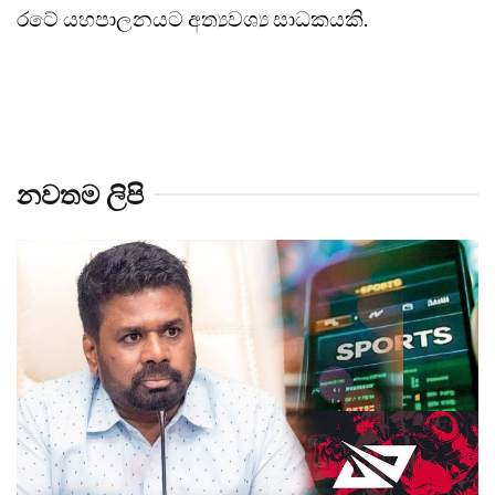
රටේ යහපාලනයට අත්‍යවශ්‍ය සාධකයකි.
නවතම ලිපි