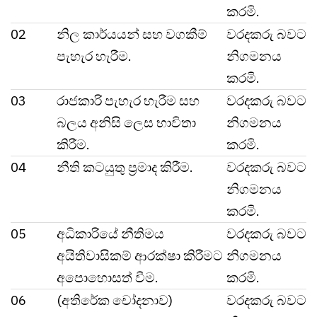
කරමි.
02
නිල කාර්යයන් සහ වගකීම්
වරදකරු බවට
පැහැර හැරීම.
නිගමනය
කරමි.
03
රාජකාරි පැහැර හැරීම සහ
වරදකරු බවට
බලය අනිසි ලෙස භාවිතා
නිගමනය
කිරීම.
කරමි.
04
නීති කටයුතු ප්‍රමාද කිරීම.
වරදකරු බවට
නිගමනය
කරමි.
05
අධිකාරියේ නීතිමය
වරදකරු බවට
අයිතිවාසිකම් ආරක්ෂා කිරීමට
නිගමනය
අපොහොසත් වීම.
කරමි.
06
(අතිරේක චෝදනාව)
වරදකරු බවට