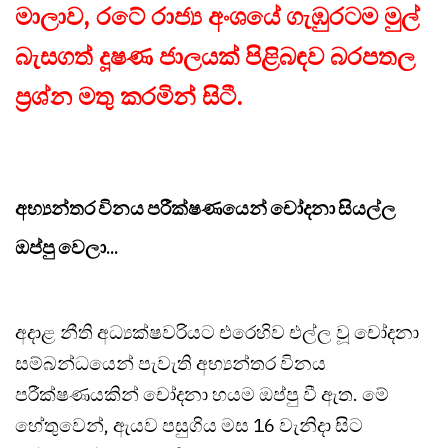
මාලාව, රටේ රාජ්‍ය අංශයේ ගැඹුරටම මුල්
බැසගත් දූෂණ ජාලයක් පිළිබඳව බරපතල
ප්‍රශ්න මතු කරමින් සිටී.
අභ්‍යන්තර විනය පරීක්ෂණයෙන් චෝදනා සියල්ල
ඔප්පු වෙලා...
අදාළ නීති අධ්‍යක්ෂවරියට එරෙහිව එල්ල වූ චෝදනා
සම්බන්ධයෙන් පැවැති අභ්‍යන්තර විනය
පරීක්ෂණයකින් චෝදනා හයම ඔප්පු වී ඇත. මේ
හේතුවෙන්, ඇයව පසුගිය මස 16 වැනිදා සිට