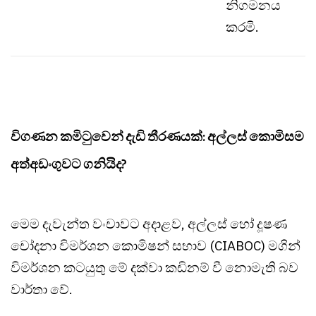
නිගමනය
කරමි.
විගණන කමිටුවෙන් දැඩි තීරණයක්: අල්ලස් කොමිසම
අත්අඩංගුවට ගනියිද?
මෙම දැවැන්ත වංචාවට අදාළව, අල්ලස් හෝ දූෂණ
චෝදනා විමර්ශන කොමිෂන් සභාව (CIABOC) මගින්
විමර්ශන කටයුතු මේ දක්වා කඩිනම් වී නොමැති බව
වාර්තා වේ.