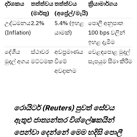
දර්ශකය
තත්ත්වය
තත්ත්වය
ක්‍රියාමාර්ගය
(මාර්තු)
(අප්‍රේල්/මැයි)
උද්ධමනය
2.2%
5.4% (ඉහළ
පොලී අනුපාත
(Inflation)
යාමක්)
100 bps වලින්
ඉහළ දැමීම
දේශීය
ස්ථාවර
අවප්‍රමාණය
වෙළඳපොළ මුදල්
මුදල් අගය
මට්ටමක
වීමේ
සැපයුම සීමා කිරීම
අවදානම
රොයිටර් (Reuters) පුවත් සේවය
ඇතුළු ජාත්‍යන්තර විශ්ලේෂකයින්
පෙන්වා දෙන්නේ මෙම හදිසි පොලී