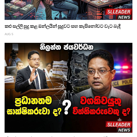
කළු සල්ලි සුදු කළ ඔන්ලයින් සූදුවට සහ කැසිනෝවට වැට බැඳි
AUG 5