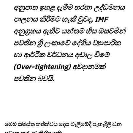
අනුපාත ඉහළ දැමීම හරහා උද්ධමනය
පාලනය කිරීමට හැකි වුවද, IMF
අනුග්‍රහය ඇතිව යන්තම් හිස ඔසවමින්
පවතින ශ්‍රී ලංකාවේ දේශීය ව්‍යාපාරික
හා ආර්ථික වර්ධනය අඩාල වීමේ
(Over-tightening) අවදානමක්
පවතින බවයි.
මෙම සමස්ත තත්ත්වය දෙස බැලීමේදී පැහැදිලි වන