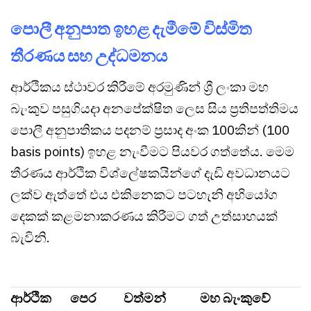
පොලී අනුපාත ඉහළ දැමීමේ විස්මිත
තීරණය සහ උද්ධමනය
ආර්ථිකය ස්ථාවර කිරීමේ අරමුණින් ශ්‍රී ලංකා මහ
බැංකුව පසුගියදා අනපේක්ෂිත ලෙස සිය ප්‍රතිපත්තිමය
පොලී අනුපාතිකය පදනම් ප්‍රසාද අංක 100කින් (100
basis points) ඉහළ නැංවීමට පියවර ගත්තේය. මෙම
තීරණය ආර්ථික විශ්ලේෂකයින්ගේ දැඩි අවධානයට
ලක්ව ඇත්තේ එය එකිනෙකට පටහැනි අභියෝග
දෙකක් කළමනාකරණය කිරීමට ගත් උත්සාහයක්
බැවිනි.
ආර්ථික
පෙර
වත්මන්
මහ බැංකුවේ