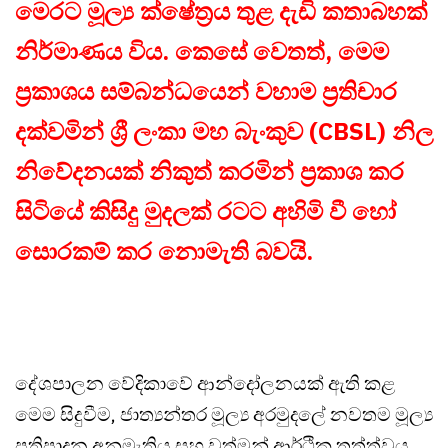
මෙරට මූල්‍ය ක්ෂේත්‍රය තුළ දැඩි කතාබහක්
නිර්මාණය විය. කෙසේ වෙතත්, මෙම
ප්‍රකාශය සම්බන්ධයෙන් වහාම ප්‍රතිචාර
දක්වමින් ශ්‍රී ලංකා මහ බැංකුව (CBSL) නිල
නිවේදනයක් නිකුත් කරමින් ප්‍රකාශ කර
සිටියේ කිසිදු මුදලක් රටට අහිමි වී හෝ
සොරකම් කර නොමැති බවයි.
දේශපාලන වේදිකාවේ ආන්දෝලනයක් ඇති කළ
මෙම සිදුවීම, ජාත්‍යන්තර මූල්‍ය අරමුදලේ නවතම මූල්‍ය
ප්‍රතිපාදන අනුමැතිය සහ වත්මන් ආර්ථික තත්ත්වය