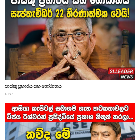
පාස්කු ප්‍රහාරය සහ ගෝඨාභය
AUG 4