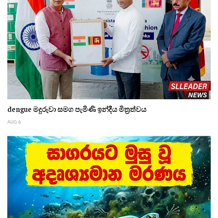
dengue මදුරුවා සමග පැමිණි ඉන්දීය මිත්‍රත්වය
AUG 6