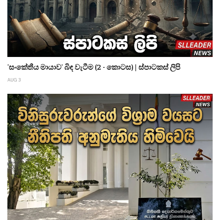
'සංකේතීය මායාව' බිඳ වැටීම (2 - කොටස) | ස්පාටකස් ලිපි
AUG 3