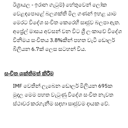
ඊශ්‍රායල - ඉරාන ගැටුම්) හේතුවෙන් ලෝක
වෙළඳපොළේ බලශක්ති මිල ගණන් ඉහළ යාම
මෙරට විදේශ සංචිත කෙරෙහි සෘජුව බලපා ඇත.
අප්‍රේල් මාසය අවසන් වන විට ශ්‍රී ලංකාවේ විදේශ
විනිමය සංචිතය 3.8%කින් පහත වැටී ඩොලර්
බිලියන 6.7ක් ලෙස සටහන් විය.
සංචිත ශක්තිමත් කිරීම
IMF වෙතින් ලැබෙන ඩොලර් මිලියන 695ක
මුදල මෙම පහත වැටුණු විදේශ සංචිත නැවත
ස්ථාවර කරගැනීම සඳහා සෘජුවම දායක වේ.