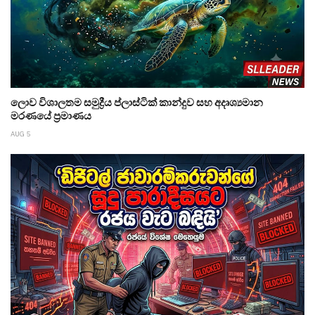
ලොව විශාලතම සමුද්‍රීය ප්ලාස්ටික් කාන්දුව සහ අදෘශ්‍යමාන
මරණයේ ප්‍රමාණය
AUG 5