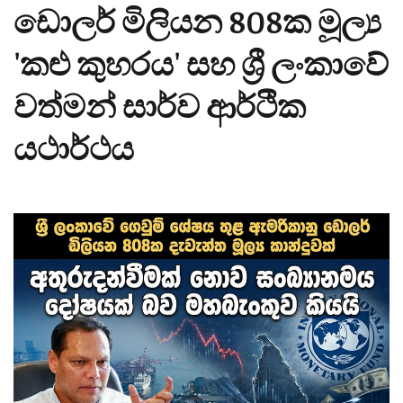
ඩොලර් මිලියන 808ක මූල්‍ය
'කළු කුහරය' සහ ශ්‍රී ලංකාවේ
වත්මන් සාර්ව ආර්ථික
යථාර්ථය