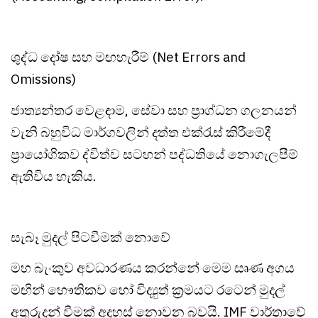
ශුද්ධ දෝෂ සහ මඟහැරීම් (Net Errors and
Omissions)
ජාත්‍යන්තර වෙළඳාම, සේවා සහ ප්‍රාග්ධන ගලනයන්
වැනි බහුවිධ මාර්ගවලින් දත්ත එක්රැස් කිරීමේදී
ප්‍රායෝගිකව ද්විත්ව සටහන් පද්ධතියේ නොගැලපීම්
ඇතිවිය හැකිය.
සැබෑ මුදල් පිටවීමක් නොවේ
මහ බැංකුව අවධාරණය කරන්නේ මෙම සෘණ අගය
මඟින් භෞතිකව හෝ විද්‍යුත් ක්‍රමයට රටෙන් මුදල්
අතුරුදන් වීමක් අදහස් නොවන බවයි. IMF වාර්තාවේ