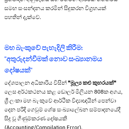
සමඟ සංසන්දනය කරමින් සිදුකරන විග්‍රහයක්
පහතින් දැක්වේ.
මහ බැංකුවේ පැහැදිලි කිරීම:
"අතුරුදන්වීමක් නොව සංඛ්‍යානමය
දෝෂයක්"
දේශපාලන අධිකාරිය විසින්
"මූල්‍ය කළු කුහරයක්"
ලෙස අර්ථකථනය කළ ඩොලර් මිලියන 808ක අගය,
ශ්‍රී ලංකා මහ බැංකුවේ ආර්ථික විද්‍යාඥයින් පෙන්වා
දෙන පරිදි ගෙවුම් ශේෂ සංඛ්‍යාලේඛන සම්පාදනයේදී
සිදු වූ ගිණුම්කරණ දෝෂයකි
(Accounting/Compilation Error).