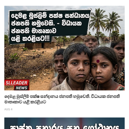
දෙමළ මුස්ලිම් පක්ෂ සන්දානය ජනපති හමුවෙති. විධායක ජනපති
මාතෘකාව යළි කරළියට
AUG 4