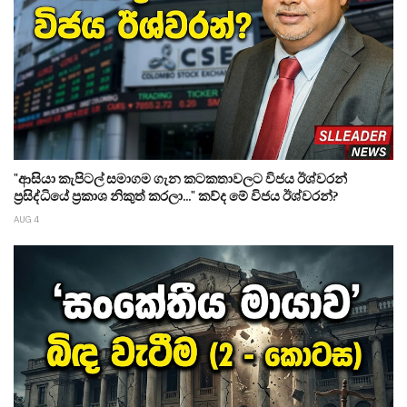
"ආසියා කැපිටල් සමාගම ගැන කටකතාවලට විජය ඊශ්වරන්
ප්‍රසිද්ධියේ ප්‍රකාශ නිකුත් කරලා..." කව්ද මේ විජය ඊශ්වරන්?
AUG 4