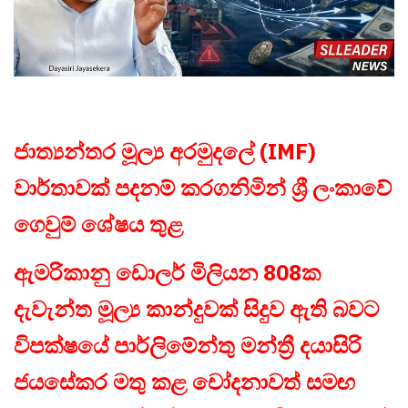
ජාත්‍යන්තර මූල්‍ය අරමුදලේ (IMF)
වාර්තාවක් පදනම් කරගනිමින් ශ්‍රී ලංකාවේ
ගෙවුම් ශේෂය තුළ
ඇමරිකානු ඩොලර් මිලියන 808ක
දැවැන්ත මූල්‍ය කාන්දුවක් සිදුව ඇති බවට
විපක්ෂයේ පාර්ලිමේන්තු මන්ත්‍රී දයාසිරි
ජයසේකර මතු කළ චෝදනාවත් සමඟ