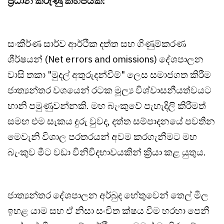
ප්‍රධාන කරුණු කිහිපයකි:
සංකීර්ණ සාර්ව ආර්ථික දත්ත සහ ගිණුම්කරණ
ශීර්ෂයන් (Net errors and omissions) දේශපාලන
වාසි තකා "මුදල් අතුරුදන්වීම්" ලෙස සමාජගත කිරීම
ජාත්‍යන්තර වශයෙන් රටක මූල්‍ය විශ්වාසනීයත්වයට
හානි පමුණුවන්නකි. මහ බැංකුවේ පැහැදිලි කිරීමත්
සමඟ එම සැකය දුරු වුවද, දත්ත සම්පාදනයේ පවතින
මෙවැනි විශාල පරතරයන් අවම කරගැනීමට මහ
බැංකුව මීට වඩා විනිවිදභාවයකින් ක්‍රියා කළ යුතුය.
ජාත්‍යන්තර දේශපාලන අර්බුද හේතුවෙන් තෙල් මිල
ඉහළ යාම සහ ඒ නිසා සංචිත ක්ෂය වීම හරහා පෙනී