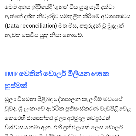
මෙම අගය ඉදිරියේදී 'ශුන්‍ය' විය යුතු යැයි දක්වා
ඇත්තේ දත්ත නිවැරදිව සමතුලිත කිරීමේ අවශ්‍යතාවය
(Data reconciliation) මත මිස, අතුරුදන් වූ මුදලක්
නැවත සෙවිය යුතු නිසා නොවේ.
IMF වෙතින් ඩොලර් මිලියන 695ක
හුස්මක්
මූල්‍ය විෂමතා පිළිබඳ දේශපාලන කැලඹීම් මධ්‍යයේ
වුවද, ශ්‍රී ලංකාවේ ආර්ථික ප්‍රතිසංස්කරණ වැඩපිළිවෙළ
කෙරෙහි ජාත්‍යන්තර මූල්‍ය අරමුදල තවදුරටත්
විශ්වාසය තබා ඇත. එහි ප්‍රතිඵලයක් ලෙස ඩොලර්