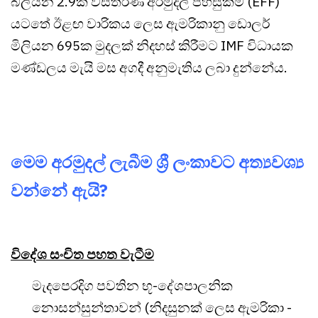
බිලියන 2.9ක විස්තීර්ණ අරමුදල් පහසුකම (EFF)
යටතේ ඊළඟ වාරිකය ලෙස ඇමරිකානු ඩොලර්
මිලියන 695ක මුදලක් නිදහස් කිරීමට IMF විධායක
මණ්ඩලය මැයි මස අගදී අනුමැතිය ලබා දුන්නේය.
මෙම අරමුදල් ලැබීම ශ්‍රී ලංකාවට අත්‍යවශ්‍ය
වන්නේ ඇයි?
විදේශ සංචිත පහත වැටීම
මැදපෙරදිග පවතින භූ-දේශපාලනික
නොසන්සුන්තාවන් (නිදසුනක් ලෙස ඇමරිකා -