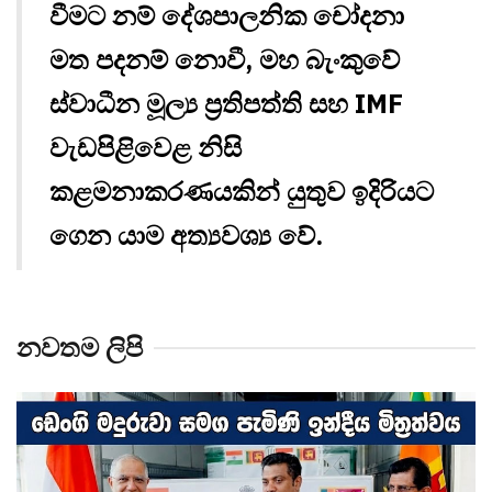
වීමට නම් දේශපාලනික චෝදනා
මත පදනම් නොවී, මහ බැංකුවේ
ස්වාධීන මූල්‍ය ප්‍රතිපත්ති සහ IMF
වැඩපිළිවෙළ නිසි
කළමනාකරණයකින් යුතුව ඉදිරියට
ගෙන යාම අත්‍යවශ්‍ය වේ.
නවතම ලිපි