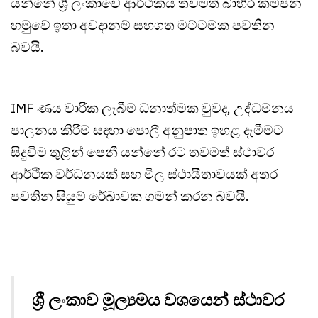
යන්නේ ශ්‍රී ලංකාවේ ආර්ථිකය තවමත් බාහිර කම්පන
හමුවේ ඉතා අවදානම් සහගත මට්ටමක පවතින
බවයි.
IMF ණය වාරික ලැබීම ධනාත්මක වුවද, උද්ධමනය
පාලනය කිරීම සඳහා පොලී අනුපාත ඉහළ දැමීමට
සිදුවීම තුළින් පෙනී යන්නේ රට තවමත් ස්ථාවර
ආර්ථික වර්ධනයක් සහ මිල ස්ථායීතාවයක් අතර
පවතින සියුම් රේඛාවක ගමන් කරන බවයි.
ශ්‍රී ලංකාව මූල්‍යමය වශයෙන් ස්ථාවර