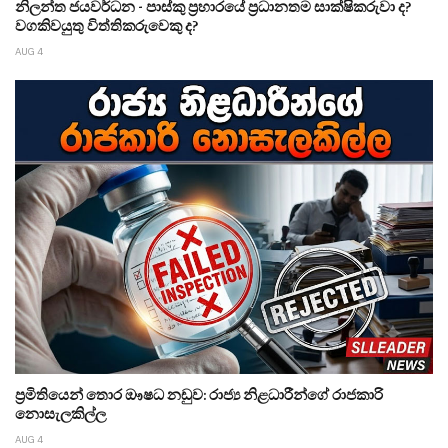
නිලන්ත ජයවර්ධන - පාස්කු ප්‍රහාරයේ ප්‍රධානතම සාක්ෂිකරුවා ද?
වගකිවයුතු විත්තිකරුවෙකු ද?
AUG 4
ප්‍රමිතියෙන් තොර ඖෂධ නඩුව: රාජ්‍ය නිළධාරීන්ගේ රාජකාරි
නොසැලකිල්ල
AUG 4