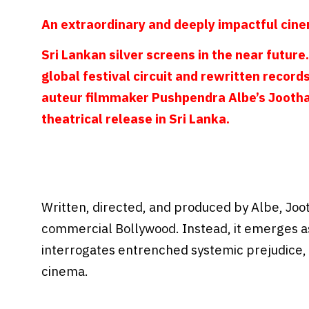
An extraordinary and deeply impactful cinem
Sri Lankan silver screens in the near future
global festival circuit and rewritten recor
auteur filmmaker Pushpendra Albe’s Joothan 
theatrical release in Sri Lanka.
Written, directed, and produced by Albe, Jo
commercial Bollywood. Instead, it emerges as
interrogates entrenched systemic prejudice, po
cinema.