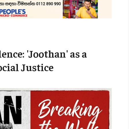
ence: 'Joothan' as a
cial Justice