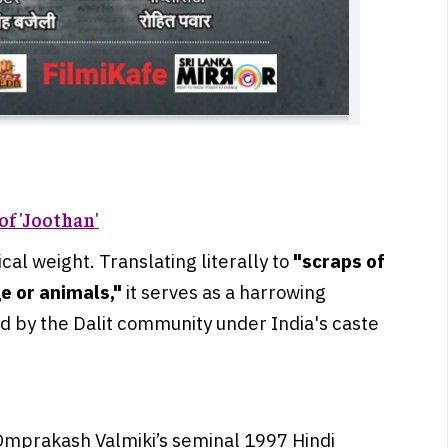
f 'Joothan'
cal weight. Translating literally to
"scraps of
ge or animals,"
it serves as a harrowing
ed by the Dalit community under India's caste
Omprakash Valmiki’s seminal 1997 Hindi