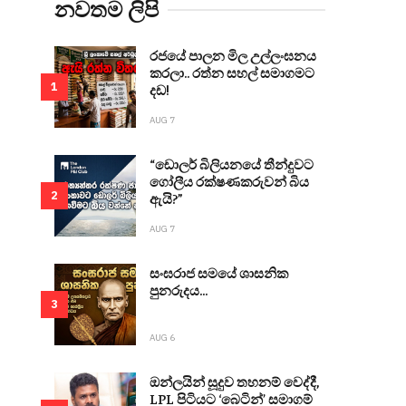
නවතම ලිපි
රජයේ පාලන මිල උල්ලංඝනය
කරලා.. රත්න සහල් සමාගමට
1
දඩ!
AUG 7
“ඩොලර් බිලියනයේ තීන්දුවට
ගෝලීය රක්ෂණකරුවන් බිය
2
ඇයි?”
AUG 7
සංඝරාජ සමයේ ශාසනික
පුනරුදය...
3
AUG 6
ඔන්ලයින් සූදුව තහනම් වෙද්දී,
LPL පිටියට ‘බෙටින්’ සමාගම්