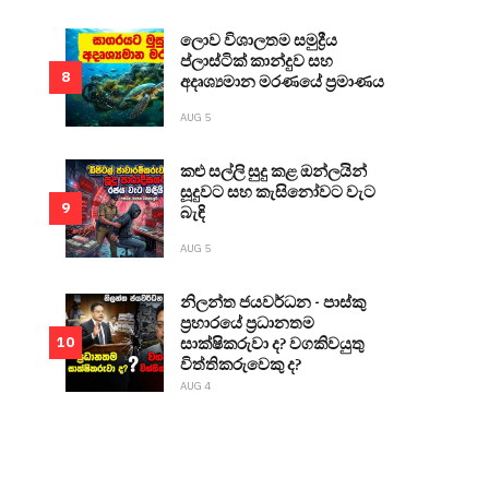
ලොව විශාලතම සමුද්‍රීය
ප්ලාස්ටික් කාන්දුව සහ
8
අදෘශ්‍යමාන මරණයේ ප්‍රමාණය
AUG 5
කළු සල්ලි සුදු කළ ඔන්ලයින්
සූදුවට සහ කැසිනෝවට වැට
9
බැඳි
AUG 5
නිලන්ත ජයවර්ධන - පාස්කු
ප්‍රහාරයේ ප්‍රධානතම
සාක්ෂිකරුවා ද? වගකිවයුතු
10
විත්තිකරුවෙකු ද?
AUG 4