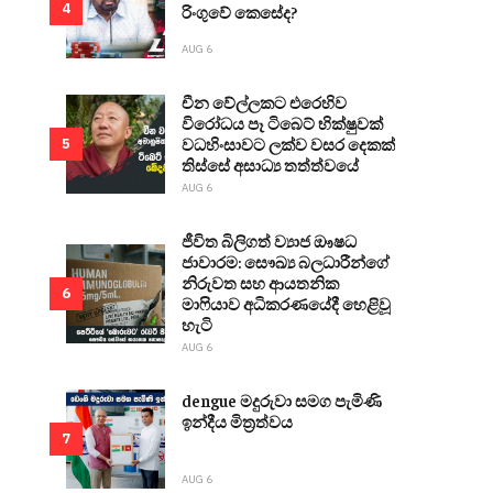
4
රිංගුවේ කෙසේද?
AUG 6
චීන වේල්ලකට එරෙහිව
විරෝධය පෑ ටිබෙට් භික්ෂුවක්
වධහිංසාවට ලක්ව වසර දෙකක්
5
තිස්සේ අසාධ්‍ය තත්ත්වයේ
AUG 6
ජීවිත බිලිගත් ව්‍යාජ ඖෂධ
ජාවාරම: සෞඛ්‍ය බලධාරීන්ගේ
නිරුවත සහ ආයතනික
6
මාෆියාව අධිකරණයේදී හෙළිවූ
හැටි
AUG 6
dengue මදුරුවා සමග පැමිණි
ඉන්දීය මිත්‍රත්වය
7
AUG 6