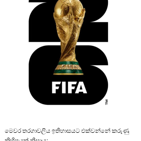
මෙවර තරගාවලිය ඉතිහාසයට එක්වන්නේ කරුණු
කිහිපයක් නිසාය: