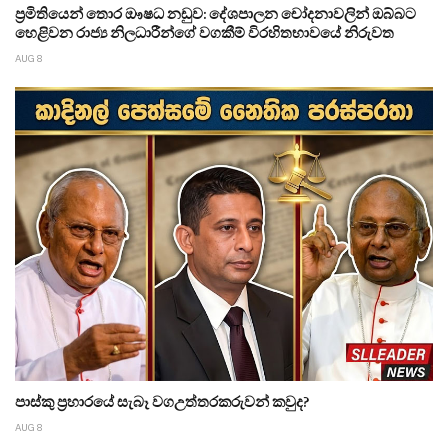
ප්‍රමිතියෙන් තොර ඖෂධ නඩුව: දේශපාලන චෝදනාවලින් ඔබ්බට
හෙළිවන රාජ්‍ය නිලධාරීන්ගේ වගකීම් විරහිතභාවයේ නිරුවත
AUG 8
පාස්කු ප්‍රහාරයේ සැබෑ වගඋත්තරකරුවන් කවුද?
AUG 8