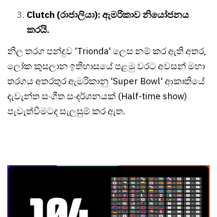
Clutch (රාජාලියා): ඇමරිකාව නියෝජනය
කරයි.
නිල තරග පන්දුව 'Trionda' ලෙස නම් කර ඇති අතර,
ලෝක කුසලාන ඉතිහාසයේ පළමු වරට අවසන් මහා
තරගය අතරතුර ඇමරිකානු 'Super Bowl' ආකෘතියේ
දැවැන්ත සංගීත සංදර්ශනයක් (Half-time show)
පැවැත්වීමටද සැලසුම් කර ඇත.