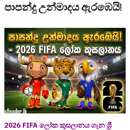
පාපන්දු උන්මාදය ඇරඹෙයි!
2026 FIFA ලෝක කුසලානය ගැන ශ්‍රී