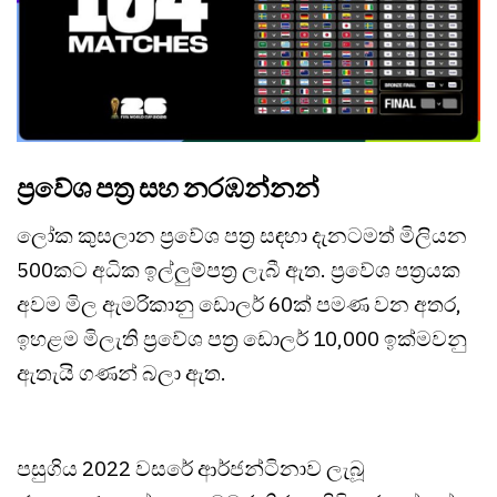
ප්‍රවේශ පත්‍ර සහ නරඹන්නන්
ලෝක කුසලාන ප්‍රවේශ පත්‍ර සඳහා දැනටමත් මිලියන
500කට අධික ඉල්ලුම්පත්‍ර ලැබී ඇත. ප්‍රවේශ පත්‍රයක
අවම මිල ඇමරිකානු ඩොලර් 60ක් පමණ වන අතර,
ඉහළම මිලැති ප්‍රවේශ පත්‍ර ඩොලර් 10,000 ඉක්මවනු
ඇතැයි ගණන් බලා ඇත.
පසුගිය 2022 වසරේ ආර්ජන්ටිනාව ලැබූ