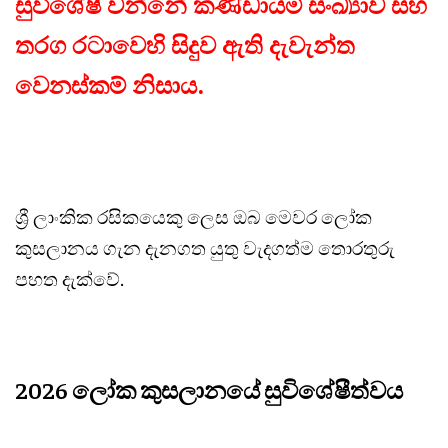
සුවිශේෂී වන්නේ කණ්ඩායම් සංඛ්‍යාව සහ
තරග රටාවෙහි සිදුව ඇති දැවැන්ත
වෙනස්කම් නිසාය.
ශ්‍රී ලාංකික රසිකයෙකු ලෙස ඔබ මෙවර ලෝක
කුසලානය ගැන දැනගත යුතු වැදගත්ම තොරතුරු
පහත දැක්වේ.
2026 ලෝක කුසලානයේ සුවිශේෂීත්වය