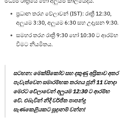
මධ්‍යම රාත්‍රියේ හෝ අලුයම කාලයේදීය.
ප්‍රධාන තරග වේලාවන් (IST): රාත්‍රී 12:30,
අලුයම 3:30, අලුයම 6:30 සහ උදෑසන 9:30.
සමහර තරග රාත්‍රී 9:30 හෝ 10:30 ට ආරම්භ
වීමට නියමිතය.
සටහන: මෙක්සිකෝව සහ දකුණු අප්‍රිකාව අතර
පැවැත්වෙන සමාරම්භක තරගය ජූනි 11 වනදා
මෙරට වේලාවෙන් අලුයම 12:30 ට ආරම්භ
වේ. එබැවින් නිදි වර්ජිත පාපන්දු
සැණකෙළියකට සූදානම් වන්න!