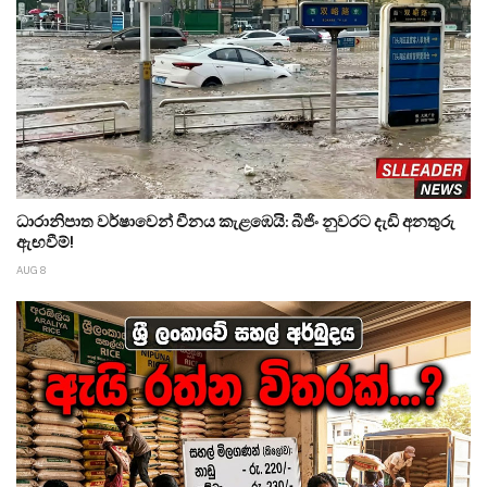
ධාරානිපාත වර්ෂාවෙන් චීනය කැළඹෙයි: බීජිං නුවරට දැඩි අනතුරු
ඇඟවීම්!
AUG 8