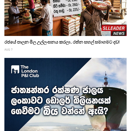
රජයේ පාලන මිල උල්ලංඝනය කරලා.. රත්න සහල් සමාගමට දඩ!
AUG 7