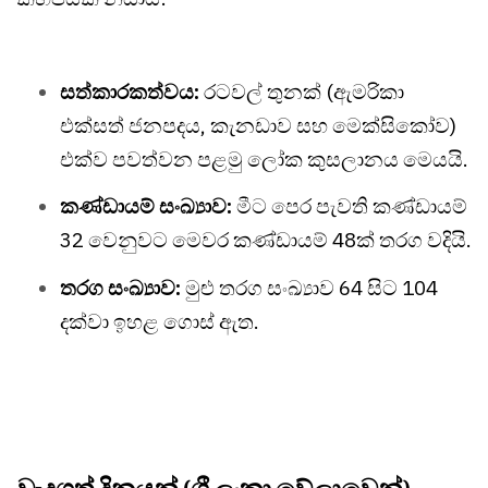
සත්කාරකත්වය:
රටවල් තුනක් (ඇමරිකා
එක්සත් ජනපදය, කැනඩාව සහ මෙක්සිකෝව)
එක්ව පවත්වන පළමු ලෝක කුසලානය මෙයයි.
කණ්ඩායම් සංඛ්‍යාව:
මීට පෙර පැවති කණ්ඩායම්
32 වෙනුවට මෙවර කණ්ඩායම් 48ක් තරග වදියි.
තරග සංඛ්‍යාව:
මුළු තරග සංඛ්‍යාව 64 සිට 104
දක්වා ඉහළ ගොස් ඇත.
වැදගත් දිනයන් (ශ්‍රී ලංකා වේලාවෙන්)