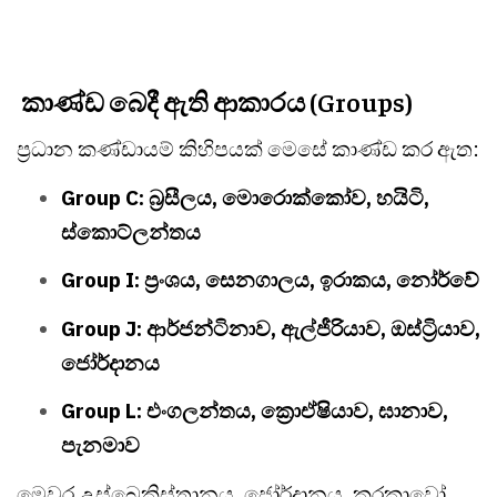
කාණ්ඩ බෙදී ඇති ආකාරය (Groups)
ප්‍රධාන කණ්ඩායම් කිහිපයක් මෙසේ කාණ්ඩ කර ඇත:
Group C: බ්‍රසීලය, මොරොක්කෝව, හයිටි,
ස්කොට්ලන්තය
Group I: ප්‍රංශය, සෙනගාලය, ඉරාකය, නෝර්වේ
Group J: ආර්ජන්ටිනාව, ඇල්ජීරියාව, ඔස්ට්‍රියාව,
ජෝර්දානය
Group L: එංගලන්තය, ක්‍රොඒෂියාව, ඝානාව,
පැනමාව
මෙවර උස්බෙකිස්තානය, ජෝර්දානය, කුරකාවෝ