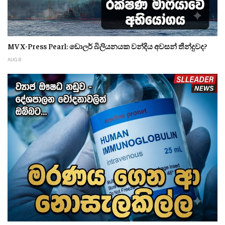
MV X-Press Pearl: ඩොලර් බිලියනයක වන්දිය අවසන් තීන්දුවද?
AUG 8