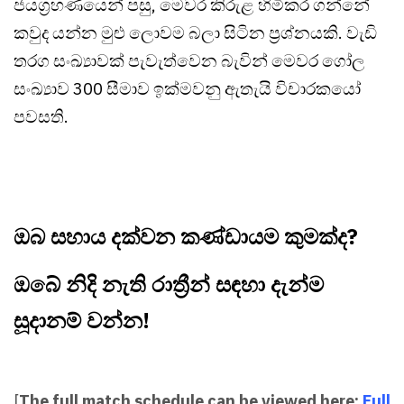
ජයග්‍රහණයෙන් පසු, මෙවර කිරුළ හිමිකර ගන්නේ
කවුද යන්න මුළු ලොවම බලා සිටින ප්‍රශ්නයකි. වැඩි
තරග සංඛ්‍යාවක් පැවැත්වෙන බැවින් මෙවර ගෝල
සංඛ්‍යාව 300 සීමාව ඉක්මවනු ඇතැයි විචාරකයෝ
පවසති.
ඔබ සහාය දක්වන කණ්ඩායම කුමක්ද?
ඔබේ නිදි නැති රාත්‍රීන් සඳහා දැන්ම
සූදානම් වන්න!
[
The full match schedule can be viewed here:
Full