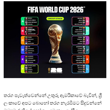
තරග පැවැත්වෙන්නේ උතුරු ඇමරිකාවේ බැවින්, ශ්‍රී
ලංකාවේ අපට බොහෝ තරග නැරඹීමට සිදුවන්නේ