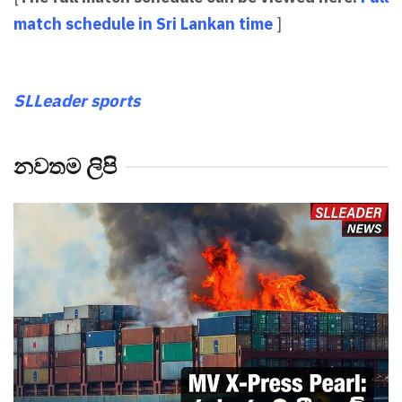
match schedule in Sri Lankan time
]
SLLeader sports
නවතම ලිපි