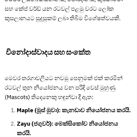
සහ කේප් වර්ඩ් යන රටවල් පළමු වරට ලෝක
කුසලානයට සුදුසුකම් ලබා තිබීම විශේෂත්වයකි.
විනෝදාස්වාදය සහ සංකේත
මෙවර තරගාවලියට නවමු පෙනුමක් එක් කරමින්
රටවල් තුන නියෝජනය වන පරිදි වෙස් මුහුණු
(Mascots) තිදෙනෙකු හඳුන්වා දී ඇත:
Maple (මූස් මුවා): කැනඩාව නියෝජනය කරයි.
Zayu (ජගුවර්): මෙක්සිකෝව නියෝජනය
කරයි.