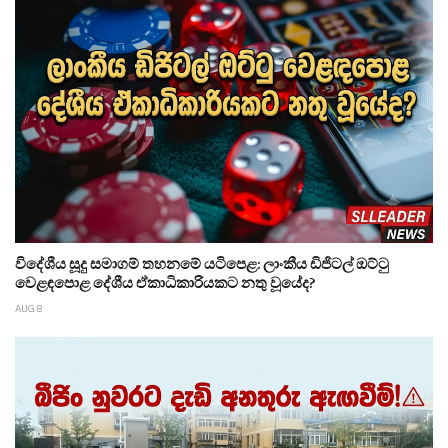
විදේශීය සූදු සමාගම් තහනමේ යටිපෙළ: ලාංකීය ඩිජිටල් ඔට්ටු
වෙළඳපොළ දේශීය ඒකාධිකාරියකට නතු වූයේද?
AUG 8