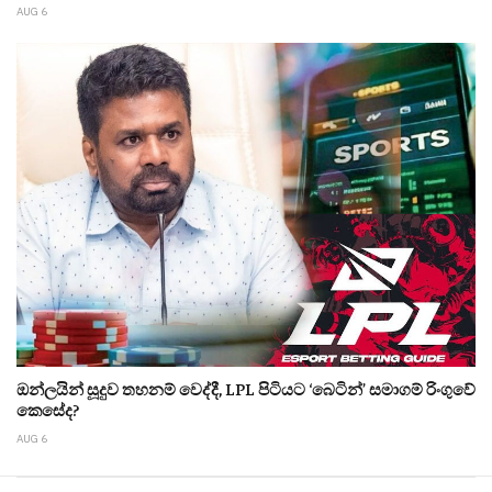
AUG 6
ඔන්ලයින් සූදුව තහනම් වෙද්දී, LPL පිටියට ‘බෙටින්’ සමාගම් රිංගුවේ
කෙසේද?
AUG 6