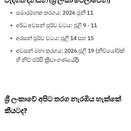
සමාරම්භක තරගය: 2026 ජූනි 11
අර්ධ අවසන් පූර්ව වටය: ජූලි 9 - 11
අරසන් පූර්ව වටය: ජූලි 14 සහ 15
අවසන් මහා තරගය: 2026 ජූලි 19 (නිව්යෝර්ක්
හි නිව් ජර්සි ක්‍රීඩාංගණයේදී)
ශ්‍රී ලංකාවේ අපිට තරග නැරඹිය හැක්කේ
කීයටද?