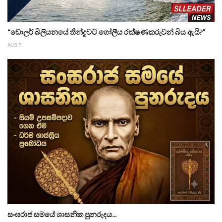
“ඩොලර් බිලියනයේ තීන්දුවට ගෝලීය රක්ෂණකරුවන් බිය ඇයි?”
AUG 7
සංඝරාජ සමයේ ශාසනික පුනරුදය...