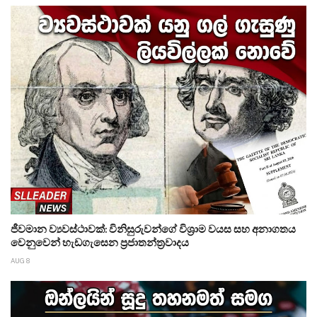
ජීවමාන ව්‍යවස්ථාවක්: විනිසුරුවන්ගේ විශ්‍රාම වයස සහ අනාගතය
වෙනුවෙන් හැඩගැසෙන ප්‍රජාතන්ත්‍රවාදය
AUG 8