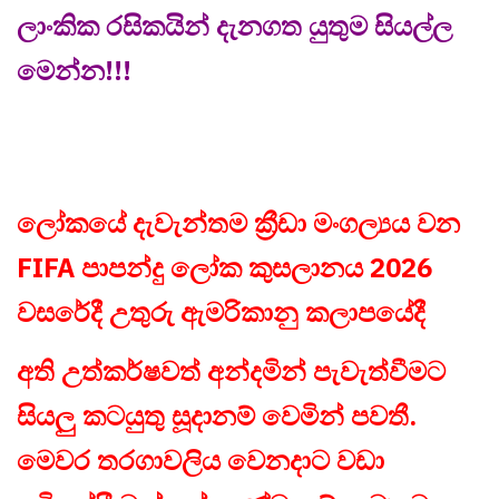
ලාංකික රසිකයින් දැනගත යුතුම සියල්ල
මෙන්න!!!
ලෝකයේ දැවැන්තම ක්‍රීඩා මංගල්‍යය වන
FIFA පාපන්දු ලෝක කුසලානය 2026
වසරේදී උතුරු ඇමරිකානු කලාපයේදී
අති උත්කර්ෂවත් අන්දමින් පැවැත්වීමට
සියලු කටයුතු සූදානම් වෙමින් පවතී.
මෙවර තරගාවලිය වෙනදාට වඩා