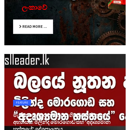
ලංකාවේ
READ MORE ...
FEATURE
මැකියාවෙලිගෙන් ඔබ්බට ගිය බලයේ නූතන
අභ්‍යාසය: මිලින්ද මොරගොඩ සහ "අදෘශ්‍යමාන
හස්තයේ" දේශපාලනය