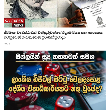
ජීවමාන ව්‍යවස්ථාවක්: විනිසුරුවන්ගේ විශ්‍රාම වයස සහ අනාගතය
වෙනුවෙන් හැඩගැසෙන ප්‍රජාතන්ත්‍රවාදය
AUG 8