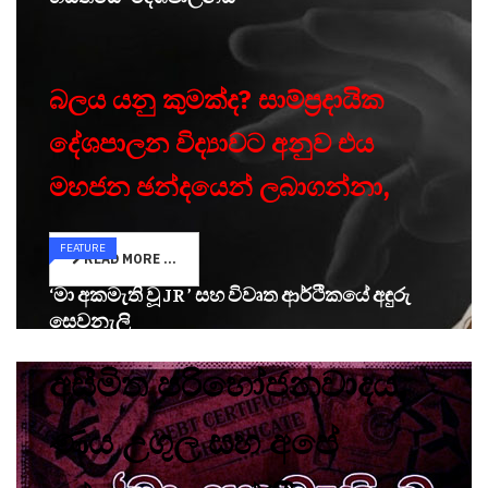
බලය යනු කුමක්ද? සාම්ප්‍රදායික
දේශපාලන විද්‍යාවට අනුව එය
මහජන ඡන්දයෙන් ලබාගන්නා,
FEATURE
READ MORE ...
‘මා අකමැති වූ JR ’ සහ විවෘත ආර්ථිකයේ අඳුරු
සෙවනැලි
අසීමිත පරිභෝජනවාදය,
ණය උගුල සහ අපේ