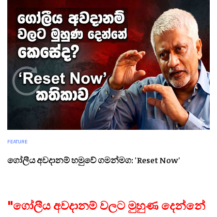
FEATURE
ගෝලීය අවදානම් හමුවේ ගමන්මග: 'Reset Now'
"ගෝලීය අවදානම් වලට මුහුණ දෙන්නේ