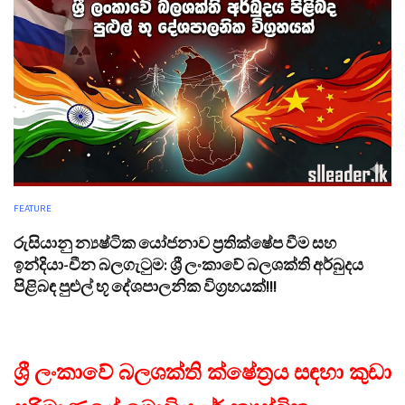
FEATURE
රුසියානු න්‍යෂ්ටික යෝජනාව ප්‍රතික්ෂේප වීම සහ
ඉන්දියා-චීන බලගැටුම: ශ්‍රී ලංකාවේ බලශක්ති අර්බුදය
පිළිබඳ පුළුල් භූ දේශපාලනික විග්‍රහයක්!!!
ශ්‍රී ලංකාවේ බලශක්ති ක්ෂේත්‍රය සඳහා කුඩා