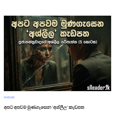
FEATURE
අපට අපවම මුණගැසෙන 'අශ්ලීල' කැඩපත