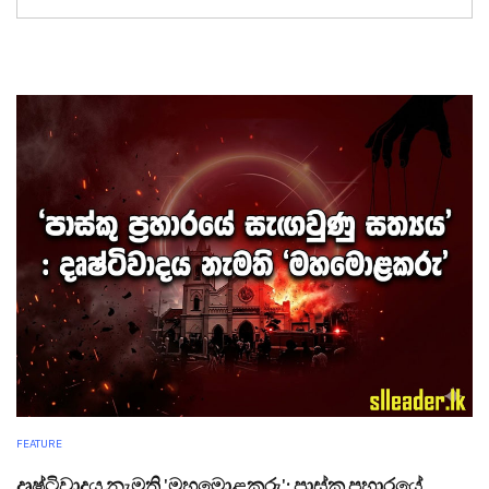
FEATURE
දෘෂ්ටිවාදය නැමති 'මහමොළකරු': පාස්කු ප්‍රහාරයේ