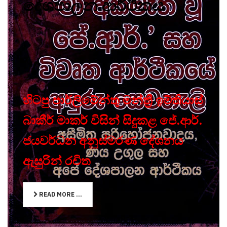
දේශපාලන ආර්ථිකය
හිටපු පාර්ලිමේන්තු මන්ත්‍රී ඉම්තියාස්
බාකීර් මාකර් විසින් සිදුකළ ජේ.ආර්.
ජයවර්ධන අනුස්මරණ දේශනය
ඇසුරින් රචිත
READ MORE ...