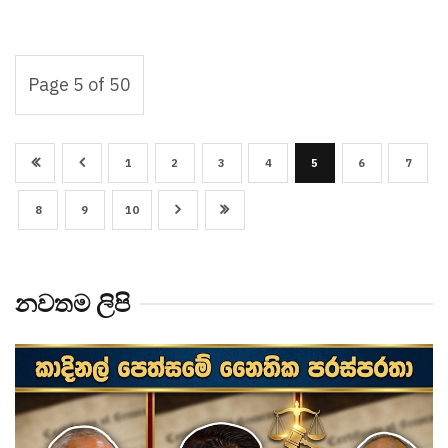
Page 5 of 50
1
2
3
4
5
6
7
8
9
10
නවතම ලිපි