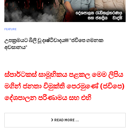
FEATURE
උපක්‍රමයට බිලි වූ දෘෂ්ටිවාදය!!! "ජවිපෙ ගමනක
අවසානය"
ස්පාර්ටකස් සාමූහිකය පළකල මෙම ලිපිය
මගින් ජනතා විමුක්ති පෙරමුණේ (ජවිපෙ)
දේශපාලන පරිණාමය සහ එහි
READ MORE ...