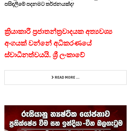
පසිඳලීමේ පදනමට තර්ජනයක්ද?
ක්‍රියාකාරී ප්‍රජාතන්ත්‍රවාදයක අත්‍යවශ්‍ය
අංගයක් වන්නේ අධිකරණයේ
ස්වාධීනත්වයයි. ශ්‍රී ලංකාවේ
READ MORE ...