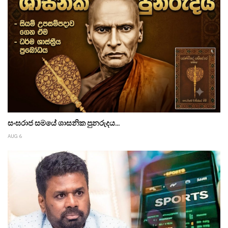
සංඝරාජ සමයේ ශාසනික පුනරුදය...
AUG 6