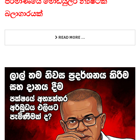
පරිමාණයේ මොඩියුලර් න්‍යෂ්ටික
බලාගාරයක්
READ MORE ...