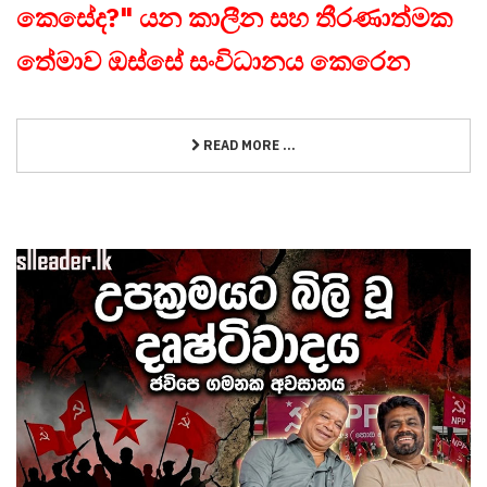
කෙසේද?" යන කාලීන සහ තීරණාත්මක
තේමාව ඔස්සේ සංවිධානය කෙරෙන
READ MORE ...