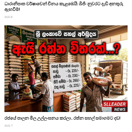
ධාරානිපාත වර්ෂාවෙන් චීනය කැළඹෙයි: බීජිං නුවරට දැඩි අනතුරු
ඇඟවීම්!
AUG 8
රජයේ පාලන මිල උල්ලංඝනය කරලා.. රත්න සහල් සමාගමට දඩ!
AUG 7