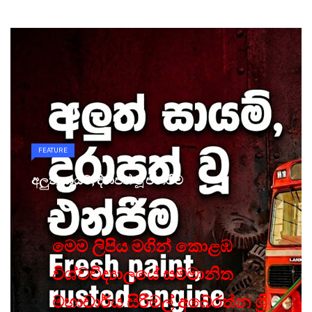
FEATURE
අලුත් සායම්, දිරාපත් වූ එන්ජිම
මෙම ලිපිය මගින් කොළඹ
විශ්වවිද්‍යාලයේ සම්මානිත
මහාචාර්ය සිරිමල් අබේරත්න ශ්‍රී