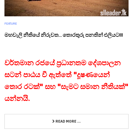
FEATURE
මහවැලි නීතියේ නිරුවත… තොරතුරු පනතින් එලියට!!!
වර්තමාන රජයේ ප්‍රධානතම දේශපාලන
සටන් පාඨය වී ඇත්තේ "දූෂණයෙන්
තොර රටක්" සහ "සැමට සමාන නීතියක්"
යන්නයි.
READ MORE ...