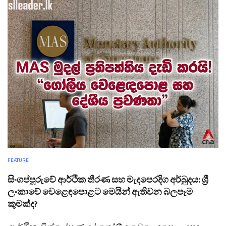
FEATURE
සිංගප්පූරුවේ ආර්ථික තීරණ සහ මැදපෙරදිග අර්බුදය: ශ්‍රී
ලංකාවේ වෙළෙඳපොළට මෙයින් ඇතිවන බලපෑම
කුමක්ද?