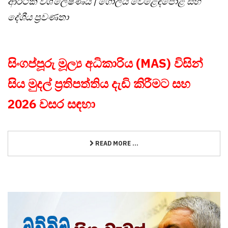
ආර්ථික විශ්ලේෂණය | ගෝලීය වෙළෙඳපොළ සහ
දේශීය ප්‍රවණතා
සිංගප්පූරු මූල්‍ය අධිකාරිය (MAS) විසින්
සිය මුදල් ප්‍රතිපත්තිය දැඩි කිරීමට සහ
2026 වසර සඳහා
READ MORE ...