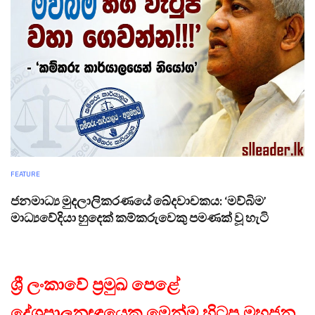
FEATURE
ජනමාධ්‍ය මුදලාලිකරණයේ ඛේදවාචකය: ‘මව්බිම’
මාධ්‍යවේදියා හුදෙක් කම්කරුවෙකු පමණක් වූ හැටි
ශ්‍රී ලංකාවේ ප්‍රමුඛ පෙළේ
දේශපාලනඥයෙකු මෙන්ම හිටපු මහජන