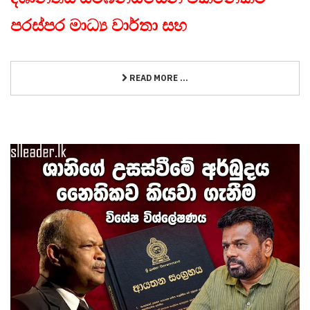
පරස්පර මාධ්‍ය වාර්තා සහ
READ MORE ...