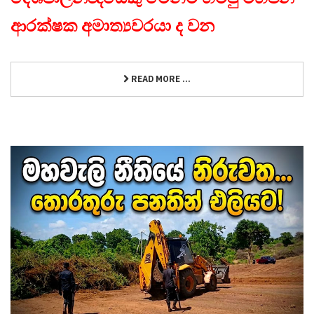
ආරක්ෂක අමාත්‍යවරයා ද වන
READ MORE ...