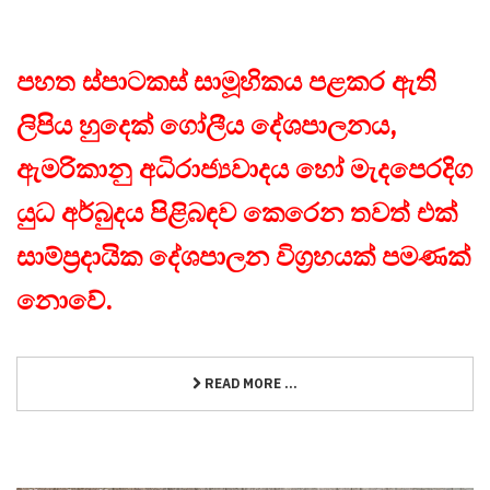
පහත ස්පාටකස් සාමූහිකය පළකර ඇති
ලිපිය හුදෙක් ගෝලීය දේශපාලනය,
ඇමරිකානු අධිරාජ්‍යවාදය හෝ මැදපෙරදිග
යුධ අර්බුදය පිළිබඳව කෙරෙන තවත් එක්
සාම්ප්‍රදායික දේශපාලන විග්‍රහයක් පමණක්
නොවේ.
READ MORE ...