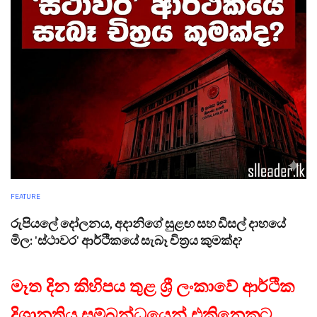
FEATURE
රුපියලේ දෝලනය, අදානිගේ සුළඟ සහ ඩීසල් දාහයේ
මිල: 'ස්ථාවර' ආර්ථිකයේ සැබෑ චිත්‍රය කුමක්ද?
මෑත දින කිහිපය තුළ ශ්‍රී ලංකාවේ ආර්ථික
දිශානතිය සම්බන්ධයෙන් එකිනෙකට