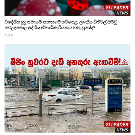
විදේශීය සූදු සමාගම් තහනමේ යටිපෙළ: ලාංකීය ඩිජිටල් ඔට්ටු
වෙළඳපොළ දේශීය ඒකාධිකාරියකට නතු වූයේද?
AUG 8