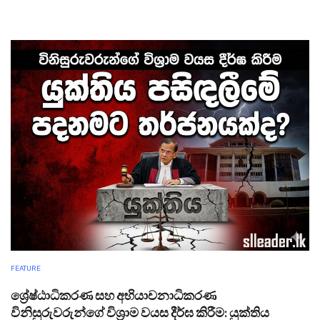
FEATURE
ශ්‍රේෂ්ඨාධිකරණ සහ අභියාචනාධිකරණ
විනිසුරුවරුන්ගේ විශ්‍රාම වයස දීර්ඝ කිරීම: යුක්තිය