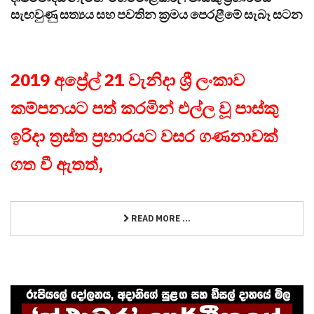
සැඟවුණු සත්‍යය සහ පවතින ක්‍රමය පෙරළීමේ සැබෑ සටන
2019 අප්‍රේල් 21 වැනිදා ශ්‍රී ලංකාව
කම්පනයට පත් කරමින් එල්ල වූ පාස්කු
ඉරිදා ත්‍රස්ත ප්‍රහාරයට වසර ගණනාවක්
ගත වී ඇතත්,
READ MORE ...