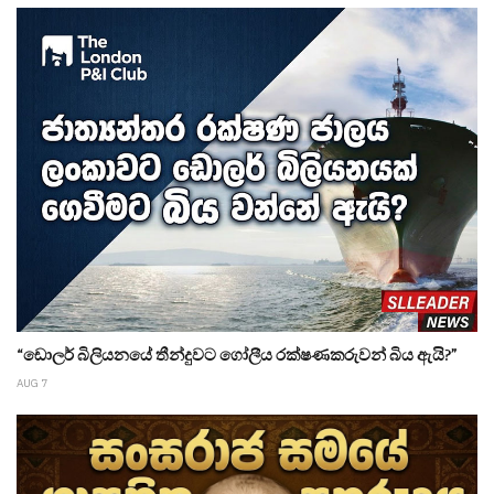
“ඩොලර් බිලියනයේ තීන්දුවට ගෝලීය රක්ෂණකරුවන් බිය ඇයි?”
AUG 7