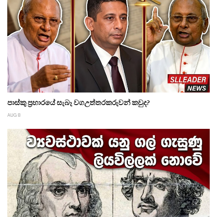
පාස්කු ප්‍රහාරයේ සැබෑ වගඋත්තරකරුවන් කවුද?
AUG 8