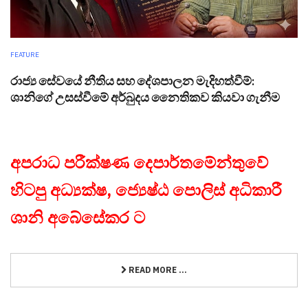
FEATURE
රාජ්‍ය සේවයේ නීතිය සහ දේශපාලන මැදිහත්වීම්:
ශානිගේ උසස්වීමේ අර්බුදය නෛතිකව කියවා ගැනීම
අපරාධ පරීක්ෂණ දෙපාර්තමේන්තුවේ
හිටපු අධ්‍යක්ෂ, ජ්‍යෙෂ්ඨ පොලිස් අධිකාරී
ශානි අබේසේකර ට
READ MORE ...