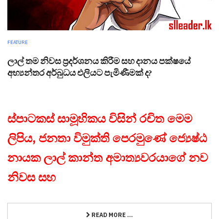
FEATURE
ලාල් තම නිවස ප්‍රදර්ශනය කිරීම සහ දානය පක්ෂයේ
අභ්‍යන්තර අර්බුධය එලියට පැමිණීමක් ද?
ස්පාටකස් සාමූහිකය විසින් රචිත මෙම
ලිපිය, ජනතා විමුක්ති පෙරමුණේ ජ්‍යෙෂ්ඨ
නායක ලාල් කාන්ත අමාත්‍යවරයාගේ නව
නිවස සහ
READ MORE ...