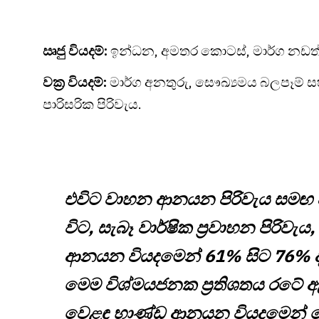
ඍජු වියදම්:
ඉන්ධන, අමතර කොටස්, මාර්ග නඩත්
වක්‍ර වියදම්:
මාර්ග අනතුරු, සෞඛ්‍යමය බලපෑම් 
පාරිසරික පිරිවැය.
එවිට වාහන ආනයන පිරිවැය සමඟ අ
විට, සැබෑ වාර්ෂික ප්‍රවාහන පිරිවැය
ආනයන වියදමෙන් 61% සිට 76% 
මෙම විශ්මයජනක ප්‍රතිශතය රටේ ඇ
වෙළඳ භාණ්ඩ ආනයන වියදමෙන් ඩො