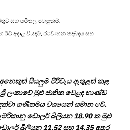
තුව සහ යටිතල පහසුකම්.
සහ ඊට අදාළ වියදම්, රථවාහන තදබදය සහ
නෙකුත් සියලුම පිරිවැය ඇතුළත් කළ
, ශ්‍රී ලංකාවේ මුළු ජාතික වෙළඳ භාණ්ඩ
දක්වා ගණිතමය වශයෙන් සමාන වේ.
මරිකානු ඩොලර් බිලියන 18.90 ක මුළු
ලර් බිලියන 11.52 සහ 14.35 අතර