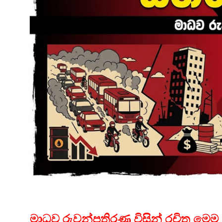
මාධව රුවන්පතිරණ විසින් රචිත මෙම ලි