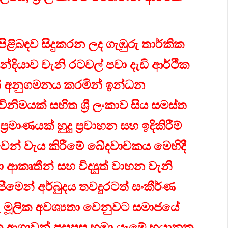
ිබඳව සිදුකරන ලද ගැඹුරු තාර්කික
 ඉන්දියාව වැනි රටවල් පවා දැඩි ආර්ථික
් අනුගමනය කරමින් ඉන්ධන
ිනිමයක් සහිත ශ්‍රී ලංකාව සිය සමස්ත
ණයක් හුදු ප්‍රවාහන සහ ඉදිකිරීම්
වෙන් වැය කිරීමේ ඛේදවාචකය මෙහිදී
්‍යා ආකෘතීන් සහ විද්‍යුත් වාහන වැනි
පීමෙන් අර්බුදය තවදුරටත් සංකීර්ණ
මූලික අවශ්‍යතා වෙනුවට සමාජයේ
ක ආශාවන් පසුපස හඹා යෑමේ භයානක