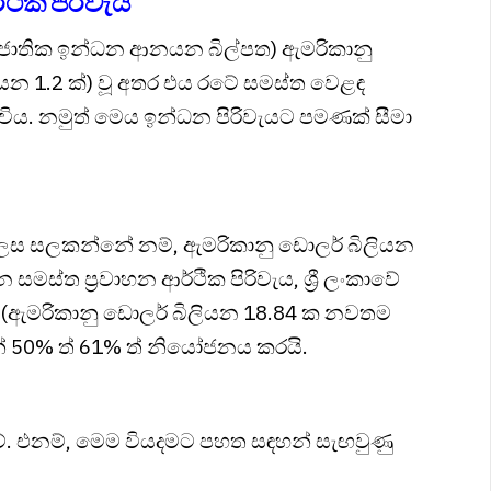
්ථික පිරිවැය
ය (ජාතික ඉන්ධන ආනයන බිල්පත) ඇමරිකානු
ිලියන 1.2 ක්) වූ අතර එය රටේ සමස්ත වෙළඳ
ය. නමුත් මෙය ඉන්ධන පිරිවැයට පමණක් සීමා
ුල් ලෙස සලකන්නේ නම්, ඇමරිකානු ඩොලර් බිලියන
සමස්ත ප්‍රවාහන ආර්ථික පිරිවැය, ශ්‍රී ලංකාවේ
(ඇමරිකානු ඩොලර් බිලියන 18.84 ක නවතම
 50% ත් 61% ත් නියෝජනය කරයි.
. එනම්, මෙම වියදමට පහත සඳහන් සැඟවුණු