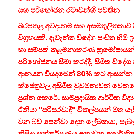
සහ පරිභෝජන රටාවන්හි පවතින
බරපතළ අවදානම සහ අසමතුලිතතාව පිළ
විග්‍රහයකි. දැවැන්ත විදේශ සංචිත හිමි
හා සම්පත් කළමනාකරණ ක්‍රමෝපායන
පරිභෝජනය සීමා කරද්දී, සීමිත විදේශ ව
ආනයන වියදමෙන් 80% කට ආසන්න ප්‍රමා
ක්ෂේත්‍රවල අසීමිත වුවමනාවන් වෙනු
ප්‍රශ්න කෙරේ. සාම්ප්‍රදායික ආර්ථික විද
ඊනියා "පරිසරවාදී" විකල්පයන් මත යැ
වන බව පෙන්වා දෙන ලේඛකයා, සැබෑ 
කිසිදා සන්තර්පණය නොවන අතාර්කි