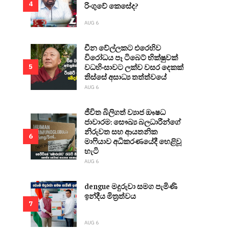
4
රිංගුවේ කෙසේද?
AUG 6
චීන වේල්ලකට එරෙහිව
විරෝධය පෑ ටිබෙට් භික්ෂුවක්
වධහිංසාවට ලක්ව වසර දෙකක්
5
තිස්සේ අසාධ්‍ය තත්ත්වයේ
AUG 6
ජීවිත බිලිගත් ව්‍යාජ ඖෂධ
ජාවාරම: සෞඛ්‍ය බලධාරීන්ගේ
නිරුවත සහ ආයතනික
6
මාෆියාව අධිකරණයේදී හෙළිවූ
හැටි
AUG 6
dengue මදුරුවා සමග පැමිණි
ඉන්දීය මිත්‍රත්වය
7
AUG 6