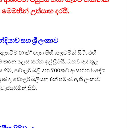
මට මෙමඟින් උත්සාහ දරයි.
යාව සහ ශ්‍රී ලංකාව
 ඇඟවීම් 07ක්" ගැන සිහි කැඳවමින් සිටී. එහි
ම කරන ලෙස කරන ඉල්ලීමයි. ධනවාදය තුළ
 හිමි, ඩොලර් බිලියන 700කට ආසන්න විදේශ
තිබුණ ද, ඩොලර් බිලියන 6ක් පමණ ඇති ලංකාව
 වැජඹෙමින් සිටී.