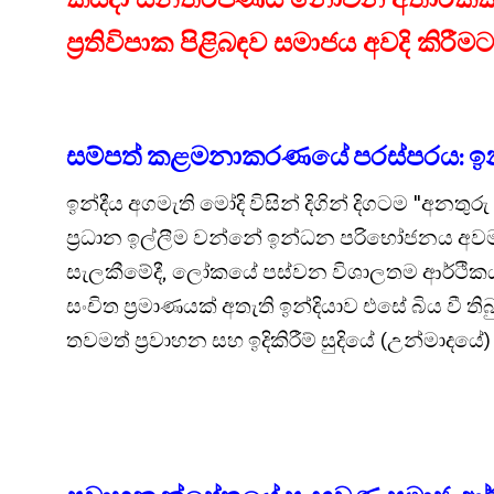
ප්‍රතිවිපාක පිළිබඳව සමාජය අවදි කිරී
සම්පත් කළමනාකරණයේ පරස්පරය: ඉන්දි
ඉන්දීය අගමැති මෝදි විසින් දිගින් දිගටම "අනතුරු
ප්‍රධාන ඉල්ලීම වන්නේ ඉන්ධන පරිභෝජනය අව
සැලකීමේදී, ලෝකයේ පස්වන විශාලතම ආර්ථිකය
සංචිත ප්‍රමාණයක් අතැති ඉන්දියාව එසේ බිය වී 
තවමත් ප්‍රවාහන සහ ඉදිකිරීම් සුදියේ (උන්මාදයේ)