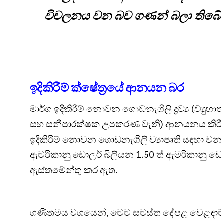
විචලනය වන බව ගණන් බලා තිබේ
ඉදිකිරීම් ක්ෂේත්‍රයේ ආනයන බර
මාර්ග ඉදිකිරීම් නොවන ගොඩනැගිලි ද්‍රව්‍ය (ව්‍යු
සහ සනීපාරක්ෂක උපකරණ වැනි) ආනයනය කිරීම සඳ
ඉදිකිරීම් නොවන ගොඩනැගිලි ව්‍යාපෘති සඳහා වන 
ඇමරිකානු ඩොලර් බිලියන 1.50 ත් ඇමරිකානු ඩො
ඇස්තමේන්තු කර ඇත.
ගණිතමය වශයෙන්, මෙම සමස්ත දේපළ වෙළඳාම