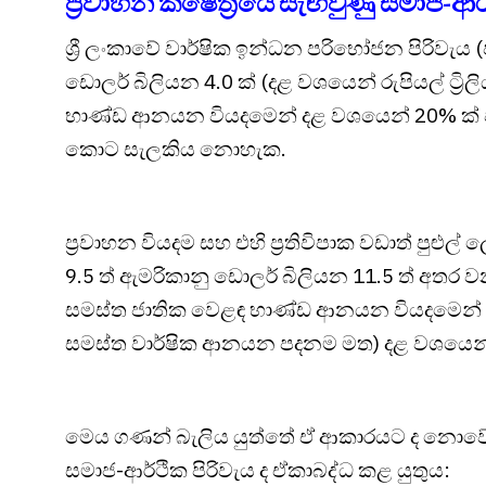
ප්‍රවාහන ක්ෂේත්‍රයේ සැඟවුණු සමාජ-ආර
ශ්‍රී ලංකාවේ වාර්ෂික ඉන්ධන පරිභෝජන පිරිවැ
ඩොලර් බිලියන 4.0 ක් (දළ වශයෙන් රුපියල් ට්‍ර
භාණ්ඩ ආනයන වියදමෙන් දළ වශයෙන් 20% ක් වි
කොට සැලකිය නොහැක.
ප්‍රවාහන වියදම සහ එහි ප්‍රතිවිපාක වඩාත් පුළ
9.5 ත් ඇමරිකානු ඩොලර් බිලියන 11.5 ත් අතර වන 
සමස්ත ජාතික වෙළඳ භාණ්ඩ ආනයන වියදමෙන් 
සමස්ත වාර්ෂික ආනයන පදනම මත) දළ වශයෙන්
මෙය ගණන් බැලිය යුත්තේ ඒ ආකාරයට ද නොවේ
සමාජ-ආර්ථික පිරිවැය ද ඒකාබද්ධ කළ යුතුය: