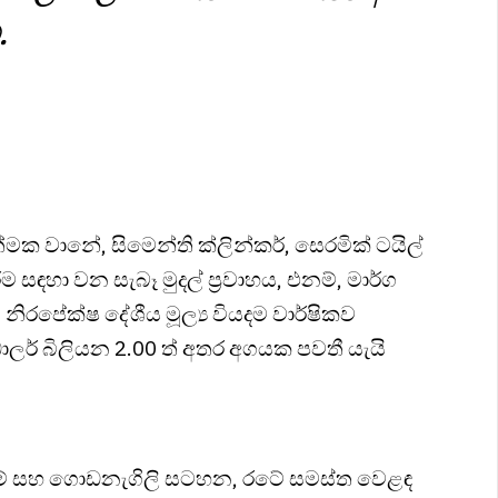
.
හාත්මක වානේ, සිමෙන්ති ක්ලින්කර්, සෙරමික් ටයිල්
හා වන සැබෑ මුදල් ප්‍රවාහය, එනම්, මාර්ග
නිරපේක්ෂ දේශීය මූල්‍ය වියදම වාර්ෂිකව
ලර් බිලියන 2.00 ත් අතර අගයක පවතී යැයි
් සහ ගොඩනැගිලි සටහන, රටේ සමස්ත වෙළඳ