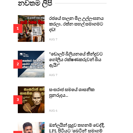
නවතම ලිපි
රජයේ පාලන මිල උල්ලංඝනය
කරලා.. රත්න සහල් සමාගමට
1
දඩ!
AUG 7
“ඩොලර් බිලියනයේ තීන්දුවට
ගෝලීය රක්ෂණකරුවන් බිය
2
ඇයි?”
AUG 7
සංඝරාජ සමයේ ශාසනික
පුනරුදය...
3
AUG 6
ඔන්ලයින් සූදුව තහනම් වෙද්දී,
LPL පිටියට ‘බෙටින්’ සමාගම්