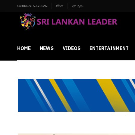
SATURDAY, AUG 2026
නිවස
අප ගැන
HOME
NEWS
VIDEOS
ENTERTAINMENT