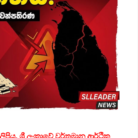
පිය, ශ්‍රී ලංකාවේ වර්තමාන ආර්ථික