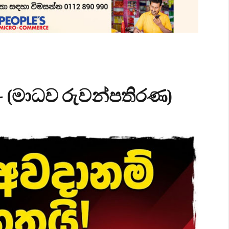
 - (මාධව රුවන්පතිරණ)