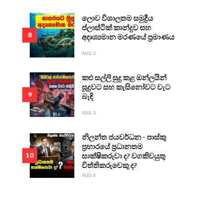
ලොව විශාලතම සමුද්‍රීය
ප්ලාස්ටික් කාන්දුව සහ
8
අදෘශ්‍යමාන මරණයේ ප්‍රමාණය
AUG 5
කළු සල්ලි සුදු කළ ඔන්ලයින්
සූදුවට සහ කැසිනෝවට වැට
9
බැඳි
AUG 5
නිලන්ත ජයවර්ධන - පාස්කු
ප්‍රහාරයේ ප්‍රධානතම
සාක්ෂිකරුවා ද? වගකිවයුතු
10
විත්තිකරුවෙකු ද?
AUG 4