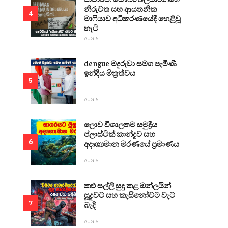
නිරුවත සහ ආයතනික
4
මාෆියාව අධිකරණයේදී හෙළිවූ
හැටි
AUG 6
dengue මදුරුවා සමග පැමිණි
ඉන්දීය මිත්‍රත්වය
5
AUG 6
ලොව විශාලතම සමුද්‍රීය
ප්ලාස්ටික් කාන්දුව සහ
6
අදෘශ්‍යමාන මරණයේ ප්‍රමාණය
AUG 5
කළු සල්ලි සුදු කළ ඔන්ලයින්
සූදුවට සහ කැසිනෝවට වැට
7
බැඳි
AUG 5