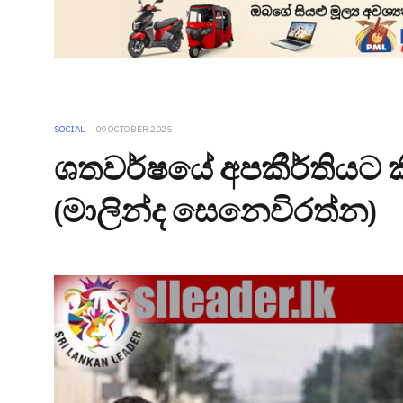
SOCIAL
09 OCTOBER 2025
ශතවර්ෂයේ අපකීර්තියට කිස
(මාලින්ද සෙනෙවිරත්න)