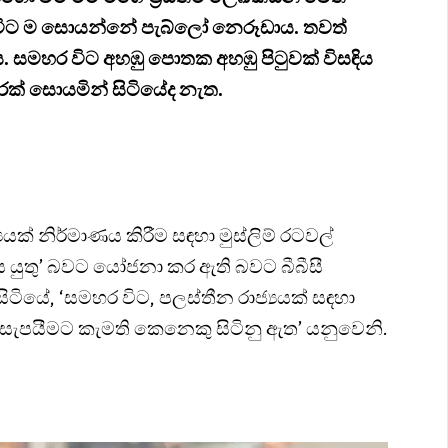
 විට ම සොයන්නේ පැබ්ලෝ නෙරූඩාය. තවත්
ය. සමහර විට අහඹු පොතක අහඹු පිටුවක් විසඳිය
ුරක් සොයමින් සිටියේද නැත.
යක් නිර්මාණය කිරීම සඳහා මුස්ලිම් රටවල්
 යුතු’ බවට යෝජනා කර ඇති බවට බීබීසී
සිටියේ, ‘සමහර විට, පලස්තීන රාජ්‍යයක් සඳහා
සැපයීමට කැමති කෙනෙකු සිටිනු ඇත’ යනුවෙනි.