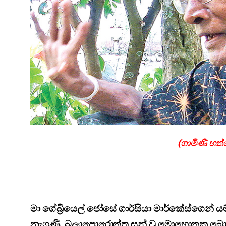
(ගාමිණි හ
මා ගේබ්‍රියෙල් ජෝසේ ගාර්සියා මාර්කේස්ගෙන් ය
නැගුණි. බලාපොරොත්තු සුන් වූ මොහොතක බො