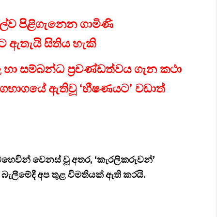
ුළුල්ව පිළිගැනෙන ගාමිණි
ඇතැයි සිතිය හැකි
 හා සම්බන්ධ ප්‍රචණ්ඩත්වය ගැන කථා
අගභාගයේ ඇතිවූ ‘භීෂණයට’ වඩාත්
ෙවින් වෙනස් වූ අතර, ‘කැරලිකරුවන්’
ැලීමේදී අප තුළ විමතියක් ඇති කරයි.