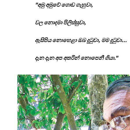
"අමු අමුවේ ගොඩ ගැහුවා,
වල නොදමා පිලිස්සුවා,
ඇසිපිය නොහෙළා ඔබ දුටුවා, මම දුටුවා...
දැන දැන අප අතරින් නොපෙනී ගියා."