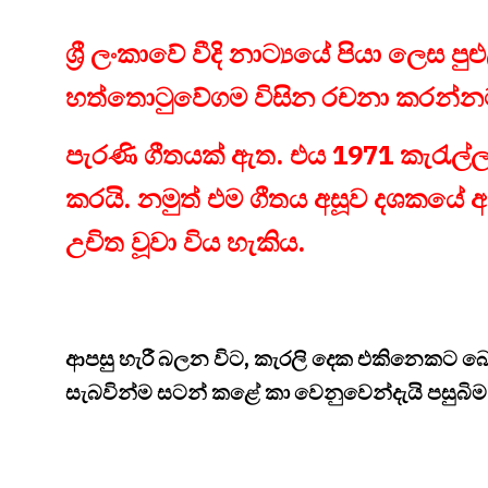
ශ්‍රී ලංකාවේ වීදි නාට්‍යයේ පියා ලෙස ප
හත්තොටුවේගම විසින රචනා කරන්නට 
පැරණි ගීතයක් ඇත. එය 1971 කැරැල්ල
කරයි. නමුත් එම ගීතය අසූව දශකයේ 
උචිත වූවා විය හැකිය.
ආපසු හැරී බලන විට, කැරලි දෙක එකිනෙකට බෙහ
සැබවින්ම සටන් කළේ කා වෙනුවෙන්දැයි පසුබිම බ