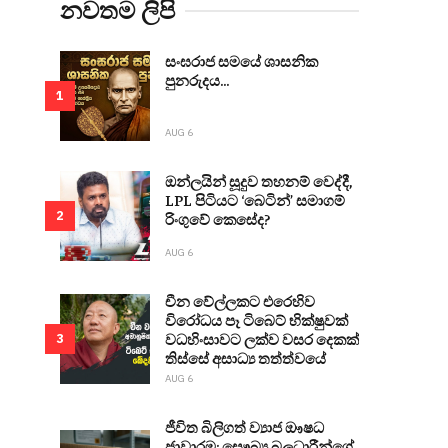
නවතම ලිපි
සංඝරාජ සමයේ ශාසනික
පුනරුදය...
1
AUG 6
ඔන්ලයින් සූදුව තහනම් වෙද්දී,
LPL පිටියට ‘බෙටින්’ සමාගම්
2
රිංගුවේ කෙසේද?
AUG 6
චීන වේල්ලකට එරෙහිව
විරෝධය පෑ ටිබෙට් භික්ෂුවක්
වධහිංසාවට ලක්ව වසර දෙකක්
3
තිස්සේ අසාධ්‍ය තත්ත්වයේ
AUG 6
ජීවිත බිලිගත් ව්‍යාජ ඖෂධ
ජාවාරම: සෞඛ්‍ය බලධාරීන්ගේ