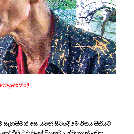
ත්තොටුවේගම
)
ම් සැනසීමක් සොයමින් සිටියදී මේ ගීතය සිහියට
හෝ විට මම මගේ ප්‍රියතම ලේඛකයන් වෙත