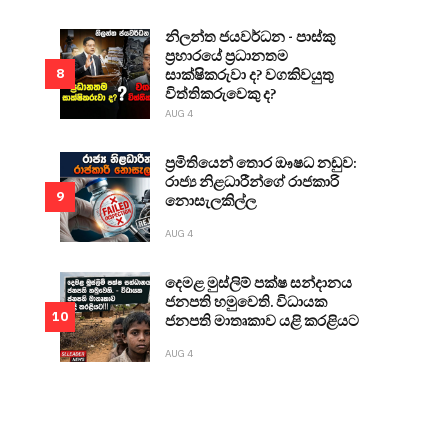
නිලන්ත ජයවර්ධන - පාස්කු
ප්‍රහාරයේ ප්‍රධානතම
සාක්ෂිකරුවා ද? වගකිවයුතු
8
විත්තිකරුවෙකු ද?
AUG 4
ප්‍රමිතියෙන් තොර ඖෂධ නඩුව:
රාජ්‍ය නිළධාරීන්ගේ රාජකාරි
9
නොසැලකිල්ල
AUG 4
දෙමළ මුස්ලිම් පක්ෂ සන්දානය
ජනපති හමුවෙති. විධායක
10
ජනපති මාතෘකාව යළි කරළියට
AUG 4