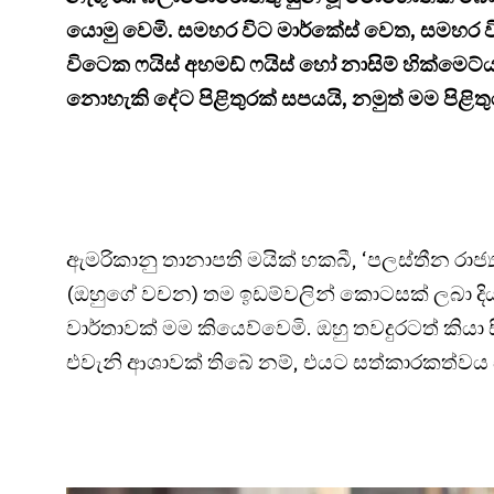
යොමු වෙමි. සමහර විට මාර්කේස් වෙත, සමහර
විටෙක ෆයිස් අහමඩ් ෆයිස් හෝ නාසිම් හික්මෙට්
නොහැකි දේට පිළිතුරක් සපයයි, නමුත් මම පිළිත
ඇමරිකානු තානාපති මයික් හකබී, ‘පලස්තීන රාජ්‍ය
(ඔහුගේ වචන) තම ඉඩම්වලින් කොටසක් ලබා දිය
වාර්තාවක් මම කියෙව්වෙමි. ඔහු තවදුරටත් කියා 
එවැනි ආශාවක් තිබේ නම්, එයට සත්කාරකත්වය 