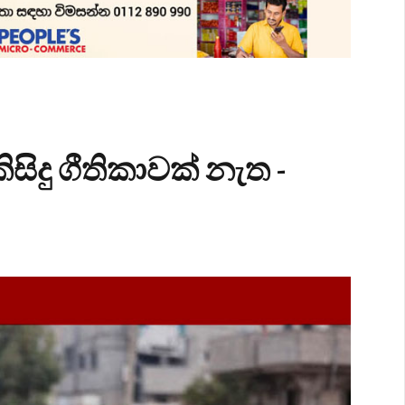
ිදු ගීතිකාවක් නැත -